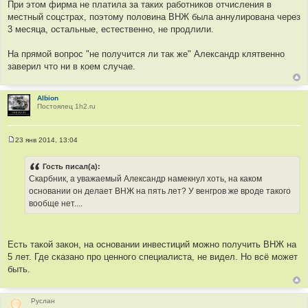
При этом фирма не платила за таких работников отчисления в
местный соцстрах, поэтому половина ВНЖ была аннулирована через
3 месяца, остальные, естественно, не продлили.
На прямой вопрос "не получится ли так же" Александр клятвенно
заверил что ни в коем случае.
Albion
Постоялец 1h2.ru
23 янв 2014, 13:04
С
о
о
Гость писал(а):
б
Скарбник, а уважаемый Александр намекнул хоть, на каком
щ
е
основании он делает ВНЖ на пять лет? У венгров же вроде такого
н
вообще нет....
и
е
Есть такой закон, на основании инвестиций можно получить ВНЖ на
5 лет. Где сказано про ценного специалиста, не видел. Но всё может
быть.
Руслан