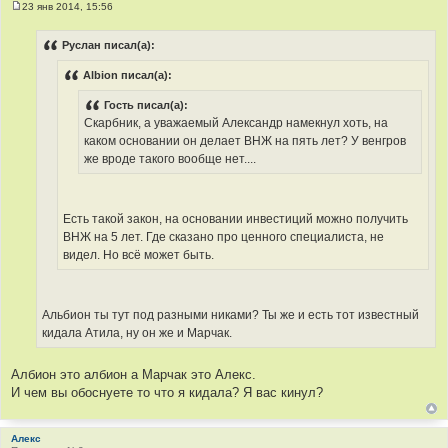
23 янв 2014, 15:56
С
о
о
Руслан писал(а):
б
щ
Albion писал(а):
е
н
и
Гость писал(а):
е
Скарбник, а уважаемый Александр намекнул хоть, на
каком основании он делает ВНЖ на пять лет? У венгров
же вроде такого вообще нет....
Есть такой закон, на основании инвестиций можно получить
ВНЖ на 5 лет. Где сказано про ценного специалиста, не
видел. Но всё может быть.
Альбион ты тут под разными никами? Ты же и есть тот известный
кидала Атила, ну он же и Марчак.
Албион это албион а Марчак это Алекс.
И чем вы обоснуете то что я кидала? Я вас кинул?
Алекс