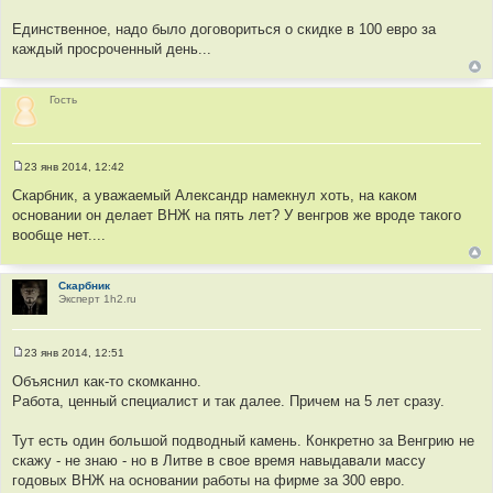
и
е
Единственное, надо было договориться о скидке в 100 евро за
каждый просроченный день...
Гость
23 янв 2014, 12:42
С
о
Скарбник, а уважаемый Александр намекнул хоть, на каком
о
основании он делает ВНЖ на пять лет? У венгров же вроде такого
б
щ
вообще нет....
е
н
и
е
Скарбник
Эксперт 1h2.ru
23 янв 2014, 12:51
С
о
Объяснил как-то скомканно.
о
Работа, ценный специалист и так далее. Причем на 5 лет сразу.
б
щ
е
Тут есть один большой подводный камень. Конкретно за Венгрию не
н
и
скажу - не знаю - но в Литве в свое время навыдавали массу
е
годовых ВНЖ на основании работы на фирме за 300 евро.