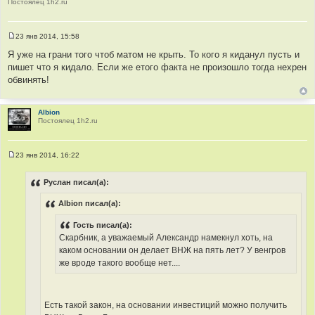
Постоялец 1h2.ru
23 янв 2014, 15:58
С
о
Я уже на грани того чтоб матом не крыть. То кого я киданул пусть и
о
пишет что я кидало. Если же етого факта не произошло тогда нехрен
б
щ
обвинять!
е
н
и
е
Albion
Постоялец 1h2.ru
23 янв 2014, 16:22
С
о
о
Руслан писал(а):
б
щ
Albion писал(а):
е
н
и
Гость писал(а):
е
Скарбник, а уважаемый Александр намекнул хоть, на
каком основании он делает ВНЖ на пять лет? У венгров
же вроде такого вообще нет....
Есть такой закон, на основании инвестиций можно получить