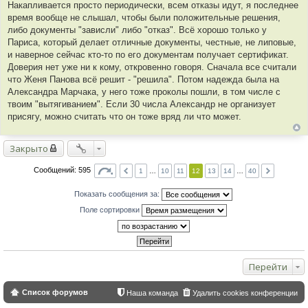
Накапливается просто периодически, всем отказы идут, я последнее
время вообще не слышал, чтобы были положительные решения,
либо документы "зависли" либо "отказ". Всё хорошо только у
Париса, который делает отличные документы, честные, не липовые,
и наверное сейчас кто-то по его документам получает сертификат.
Доверия нет уже ни к кому, откровенно говоря. Сначала все считали
что Женя Панова всё решит - "решила". Потом надежда была на
Александра Марчака, у него тоже проколы пошли, в том числе с
твоим "вытягиванием". Если 30 числа Александр не организует
присягу, можно считать что он тоже вряд ли что может.
Закрыто
Сообщений: 595
1
…
10
11
12
13
14
…
40
Показать сообщения за:
Поле сортировки
Перейти
Список форумов
Наша команда
Удалить cookies конференции