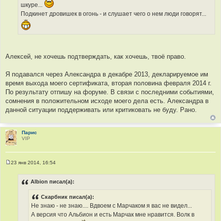
и
шкуре...
е
Подкинет дровишек в огонь - и слушает чего о нем люди говорят...
Алексей, не хочешь подтверждать, как хочешь, твоё право.
Я подавался через Александра в декабре 2013, декларируемое им
время выхода моего сертификата, вторая половина февраля 2014 г.
По результату отпишу на форуме. В связи с последними событиями,
сомнения в положительном исходе моего дела есть. Александра в
данной ситуации поддерживать или критиковать не буду. Рано.
Парис
VIP
23 янв 2014, 16:54
С
о
о
Albion писал(а):
б
щ
Скарбник писал(а):
е
н
Не знаю - не знаю.... Вдвоем с Марчаком я вас не видел...
и
А версия что Альбион и есть Марчак мне нравится. Волк в
е