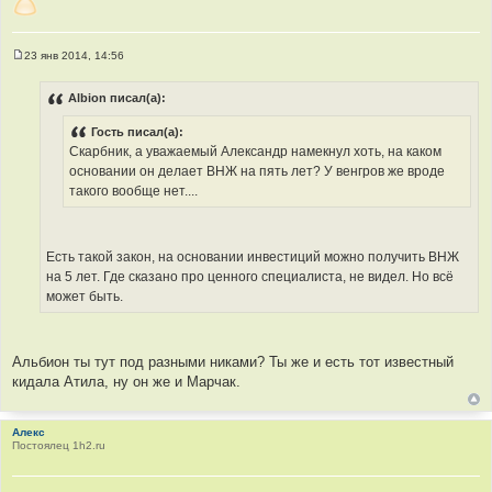
23 янв 2014, 14:56
С
о
о
Albion писал(а):
б
щ
Гость писал(а):
е
н
Скарбник, а уважаемый Александр намекнул хоть, на каком
и
основании он делает ВНЖ на пять лет? У венгров же вроде
е
такого вообще нет....
Есть такой закон, на основании инвестиций можно получить ВНЖ
на 5 лет. Где сказано про ценного специалиста, не видел. Но всё
может быть.
Альбион ты тут под разными никами? Ты же и есть тот известный
кидала Атила, ну он же и Марчак.
Алекс
Постоялец 1h2.ru