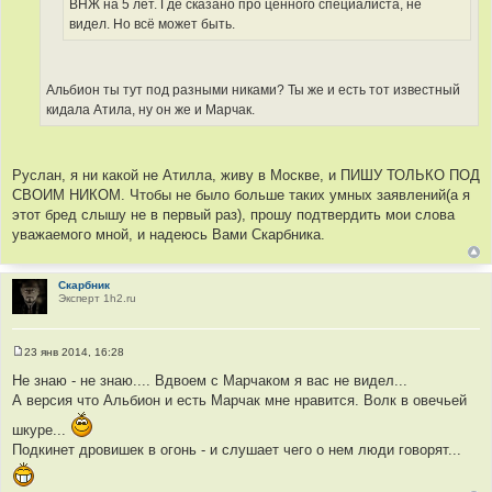
ВНЖ на 5 лет. Где сказано про ценного специалиста, не
видел. Но всё может быть.
Альбион ты тут под разными никами? Ты же и есть тот известный
кидала Атила, ну он же и Марчак.
Руслан, я ни какой не Атилла, живу в Москве, и ПИШУ ТОЛЬКО ПОД
СВОИМ НИКОМ. Чтобы не было больше таких умных заявлений(а я
этот бред слышу не в первый раз), прошу подтвердить мои слова
уважаемого мной, и надеюсь Вами Скарбника.
Скарбник
Эксперт 1h2.ru
23 янв 2014, 16:28
С
о
Не знаю - не знаю.... Вдвоем с Марчаком я вас не видел...
о
А версия что Альбион и есть Марчак мне нравится. Волк в овечьей
б
щ
шкуре...
е
н
Подкинет дровишек в огонь - и слушает чего о нем люди говорят...
и
е