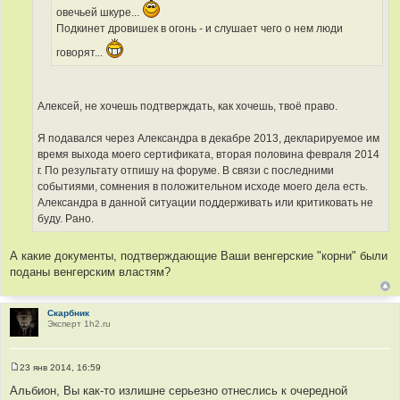
овечьей шкуре...
Подкинет дровишек в огонь - и слушает чего о нем люди
говорят...
Алексей, не хочешь подтверждать, как хочешь, твоё право.
Я подавался через Александра в декабре 2013, декларируемое им
время выхода моего сертификата, вторая половина февраля 2014
г. По результату отпишу на форуме. В связи с последними
событиями, сомнения в положительном исходе моего дела есть.
Александра в данной ситуации поддерживать или критиковать не
буду. Рано.
А какие документы, подтверждающие Ваши венгерские "корни" были
поданы венгерским властям?
Скарбник
Эксперт 1h2.ru
23 янв 2014, 16:59
С
о
Альбион, Вы как-то излишне серьезно отнеслись к очередной
о