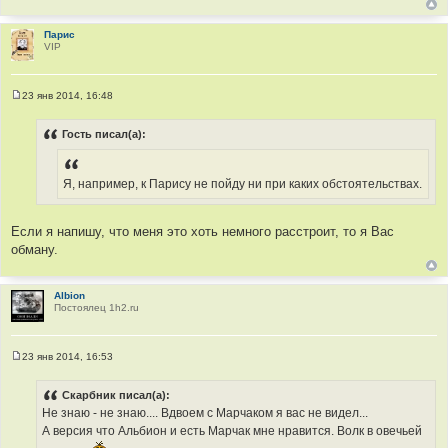
Парис
VIP
23 янв 2014, 16:48
С
о
о
Гость писал(а):
б
щ
е
н
Я, например, к Парису не пойду ни при каких обстоятельствах.
и
е
Если я напишу, что меня это хоть немного расстроит, то я Вас
обману.
Albion
Постоялец 1h2.ru
23 янв 2014, 16:53
С
о
о
Скарбник писал(а):
б
Не знаю - не знаю.... Вдвоем с Марчаком я вас не видел...
щ
е
А версия что Альбион и есть Марчак мне нравится. Волк в овечьей
н