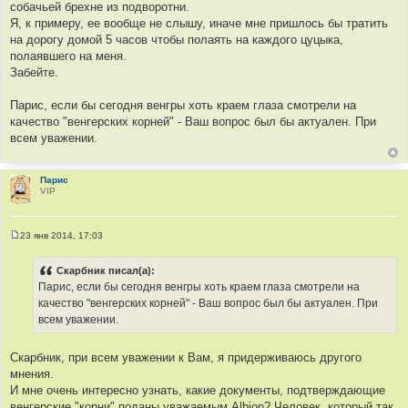
собачьей брехне из подворотни.
б
щ
Я, к примеру, ее вообще не слышу, иначе мне пришлось бы тратить
е
на дорогу домой 5 часов чтобы полаять на каждого цуцыка,
н
и
полаявшего на меня.
е
Забейте.
Парис, если бы сегодня венгры хоть краем глаза смотрели на
качество "венгерских корней" - Ваш вопрос был бы актуален. При
всем уважении.
Парис
VIP
23 янв 2014, 17:03
С
о
о
Скарбник писал(а):
б
Парис, если бы сегодня венгры хоть краем глаза смотрели на
щ
е
качество "венгерских корней" - Ваш вопрос был бы актуален. При
н
всем уважении.
и
е
Скарбник, при всем уважении к Вам, я придерживаюсь другого
мнения.
И мне очень интересно узнать, какие документы, подтверждающие
венгерские "корни" поданы уважаемым Albion? Человек, который так