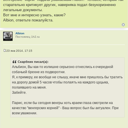
старательно критикует других, наверняка подал безукоризненно
легальные документы.
Вот мне и интересно узнать, какие?
Albion, ответьте пожалуйста.
Albion
Постоялец 1h2.ru
23 янв 2014, 17:15
С
о
о
Скарбник писал(а):
б
Альбион, Вы как-то излишне серьезно отнеслись к очередной
щ
е
собачьей брехне из подворотни.
н
Я, к примеру, ее вообще не слышу, иначе мне пришлось бы тратить
и
е
на дорогу домой 5 часов чтобы полаять на каждого цуцыка,
полаявшего на меня.
Забейте.
Парис, если бы сегодня венгры хоть краем глаза смотрели на
качество "венгерских корней" - Ваш вопрос был бы актуален. При
всем уважении.