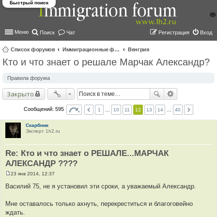
Быстрый поиск
Меню
Поиск
Чат
Регистрация
Вход
Список форумов
Иммиграционные форумы | Immigration forums
Венгрия
Кто и что знает о решале Марчак Александр?
ои
ск
Правила форума
Закрыто
Сообщений: 595
1
…
10
11
12
13
14
…
40
Скарбник
Эксперт 1h2.ru
Re: Кто и что знает о РЕШАЛЕ...МАРЧАК
АЛЕКСАНДР ????
23 янв 2014, 12:37
С
о
Василий 75, не я установил эти сроки, а уважаемый Александр.
о
б
щ
Мне оставалось только ахнуть, перекреститься и благоговейно
е
ждать.
н