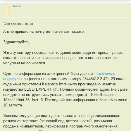
н
и
Гость
е
30 дек 2013, 08:38
С
о
А мне пришло на почту вот такое вот письмо:
о
б
щ
Здравствуйте,
е
н
и
Я в эту контору посылал как-то давно мейл ради интереса - узнать,
е
сколько просят и как описывают процесс, хотя пользоваться их
услугами не собирался.
Судя по информации из электронной базы данных
http://www.e-
cegjegyzek.hu
(поиск по налоговому номеру 23448412-2-42), 29 июля
судебным приставом Kalapács Imre было произведено изъятие
имущества LESLI EXPERT Kft. Полный юридический адрес (на сайте
они даже не потрудились указать номер дома) - 1085 Budapest,
József körút 36. fszt. 5. Последний раз информация в базе обновлена
18 августа.
Указаны следующие виды деятельности - неспециализированная
розничная торговля (основной вид деятельности), розничная
продажа компьютеров, периферии и программного обеспечения,