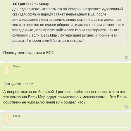
о
Григорий писал(а):
б
Да надо показать кто есть кто по Венгрии ,назревает чудовищный
щ
е
скандал, сколько народу станет невъездным в ЕС после
н
аннулирования липы ,и сколько лишилось и лишается денег, при
и
е
чем это конечно не сливки общества ,и далеко не самые честные и
порядочные ,коли просят найти свои корни в интернете .Так что
компании Лесли ,Весь Мир , Интернэшнл Бизнес и прочие -так
держать ! вперед в клуб богатых и хитрых !
Почему невъездными в ЕС?
Вера
30 дек 2013, 18:02
С
о
А вопрос можно не большой, Григорию собственно говоря..а чем же
о
это компания Весь Мир вдруг причислена к мошенникам... Это Ваши
б
щ
собственные умозаключения или обидел кто?
е
н
и
е
Гость