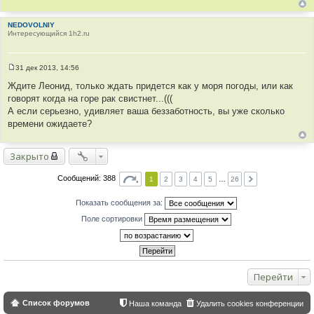
NEDOVOLNIY
Интересующийся 1h2.ru
31 дек 2013, 14:56
С
о
Ждите Леонид, только ждать придется как у моря погоды, или как
о
говорят когда на горе рак свистнет...(((
б
щ
А если серьезно, удивляет ваша беззаботность, вы уже сколько
е
времени ожидаете?
н
и
е
Закрыто
Сообщений: 388
1
2
3
4
5
…
26
Показать сообщения за:
Поле сортировки
Перейти
Список форумов
Наша команда
Удалить cookies конференции