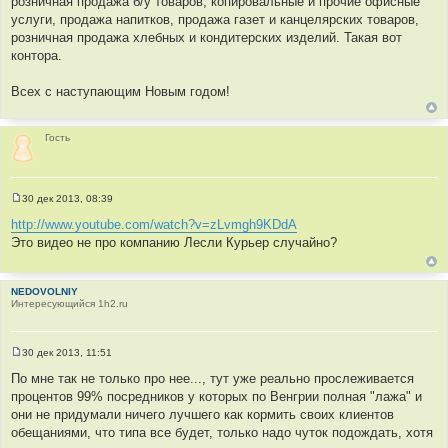
розничная продажа б/у товаров, копировальные и прочие офисные
услуги, продажа напитков, продажа газет и канцелярских товаров,
розничная продажа хлебных и кондитерских изделий. Такая вот
контора.
Всех с наступающим Новым годом!
Гость
30 дек 2013, 08:39
С
о
http://www.youtube.com/watch?v=zLvmgh9KDdA
о
Это видео не про компанию Лесли Курьер случайно?
б
щ
е
н
NEDOVOLNIY
и
Интересующийся 1h2.ru
е
30 дек 2013, 11:51
С
о
По мне так не только про нее..., тут уже реально прослеживается
о
процентов 99% посредников у которых по Венгрии полная "лажа" и
б
щ
они не придумали ничего лучшего как кормить своих клиентов
е
обещаниями, что типа все будет, только надо чуток подождать, хотя
н
и