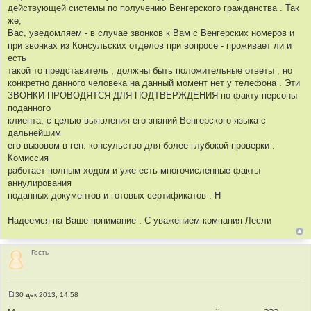
действующей системы по получению Венгерского гражданства . Так
же,
Вас, уведомляем - в случае звонков к Вам с Венгерских номеров и
при звонках из Консульских отделов при вопросе - проживает ли и
есть
такой то представитель , должны быть положительные ответы , но
конкретно данного человека на данный момент нет у телефона . Эти
ЗВОНКИ ПРОВОДЯТСЯ ДЛЯ ПОДТВЕРЖДЕНИЯ по факту персоны
поданного
клиента, с целью выявления его знаний Венгерского языка с
дальнейшим
его вызовом в ген. консульство для более глубокой проверки .
Комиссия
работает полным ходом и уже есть многочисленные факты
аннулирования
поданных документов и готовых сертификатов . Н
Надеемся на Ваше понимание . С уважением компания Лесли
Гость
30 дек 2013, 14:58
С
о