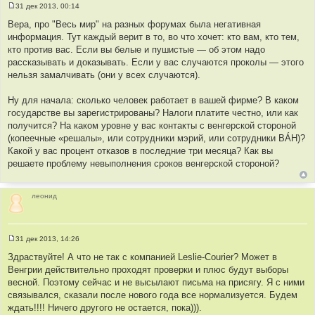
31 дек 2013, 00:14
С
о
Вера, про "Весь мир" на разных форумах была негативная
о
информация. Тут каждый верит в то, во что хочет: кто вам, кто тем,
б
щ
кто против вас. Если вы белые и пушистые — об этом надо
е
рассказывать и доказывать. Если у вас случаются проколы — этого
н
и
нельзя замалчивать (они у всех случаются).
е
Ну для начала: сколько человек работает в вашей фирме? В каком
государстве вы зарегистрированы? Налоги платите честно, или как
получится? На каком уровне у вас контакты с венгерской стороной
(копеечные «решалы», или сотрудники мэрий, или сотрудники BÁH)?
Какой у вас процент отказов в последние три месяца? Как вы
решаете проблему невыполнения сроков венгерской стороной?
леонид
31 дек 2013, 14:26
С
о
Здраствуйте! А что не так с компанией Leslie-Courier? Может в
о
Венгрии действительно проходят проверки и плюс будут выборы
б
щ
весной. Поэтому сейчас и не высылают письма на присягу. Я с ними
е
связывался, сказали после нового года все нормализуется. Будем
н
и
ждать!!!! Ничего другого не остается, пока))).
е