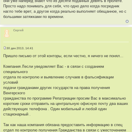
они уже наперед знают что из десяти поданных девять в пролете.
е
Просто надо понимать для себя, что одно дело когда посредник
нагло тебе врет, а другое когда реально выполняет обещанное, но с
большими затяжками по времени.
Сергей
30 дек 2013, 14:41
С
о
Пришло письмо от этой конторы, если честно, я ничего не понял...
о
б
щ
Компания Лесли уведомляет Вас - в связи с созданием
е
специального
н
и
отдела по контролю и выявлению случаев в фальсификации
е
условий
подачи гражданами других государств на права получения
Венгерского
гражданства по программе Репатриации просим Вас в максимально
короткие сроки отправить на центральную офисную почту два ваших
действующих телефона . Один мобильный и любой один
стационарный .
Так как наша компания обязана предоставить информацию в спец
отдел по контролю получения Гражданства в связи с ужесточением