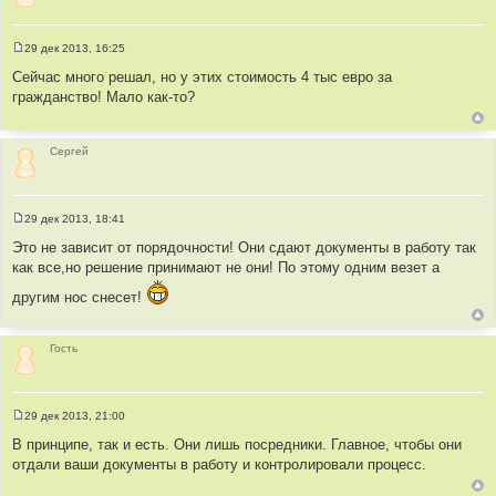
29 дек 2013, 16:25
С
о
Сейчас много решал, но у этих стоимость 4 тыс евро за
о
гражданство! Мало как-то?
б
щ
е
н
и
Сергей
е
29 дек 2013, 18:41
С
о
Это не зависит от порядочности! Они сдают документы в работу так
о
как все,но решение принимают не они! По этому одним везет а
б
щ
другим нос снесет!
е
н
и
е
Гость
29 дек 2013, 21:00
С
о
В принципе, так и есть. Они лишь посредники. Главное, чтобы они
о
отдали ваши документы в работу и контролировали процесс.
б
щ
е