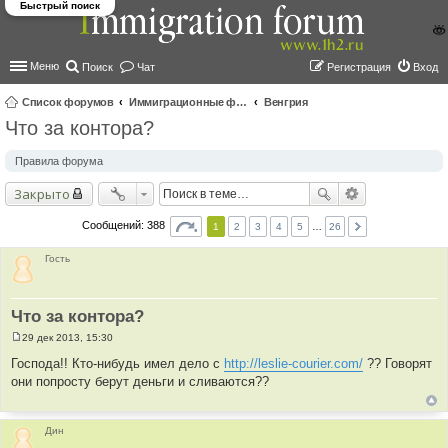
Быстрый поиск
Меню
Поиск
Чат
Регистрация
Вход
Список форумов
Иммиграционные форумы | Immigration forums
Венгрия
Что за контора?
ои
ск
Правила форума
Закрыто
Сообщений: 388
1
2
3
4
5
…
26
Гость
Что за контора?
29 дек 2013, 15:30
С
о
Господа!! Кто-нибудь имел дело с
http://leslie-courier.com/
?? Говорят
о
они попросту берут деньги и сливаются??
б
щ
е
н
и
Дин
е