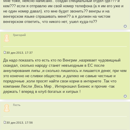
Мне тоже, неясно написано.. создан специальный отдел где??? и
о
кем??? если я отправлю им свой номер телефона (а я им его уже и
б
щ
не один номер давал). кто мне будет звонить?? венгры и на
е
венгерском языке спрашивать меня?? а я должен на чистом
н
и
венгерском ответить, что никого нет, ушел куда-то??
е
Григорий
30 дек 2013, 17:37
С
о
Да надо показать кто есть кто по Венгрии ,назревает чудовищный
о
скандал, сколько народу станет невъездным в ЕС после
б
щ
аннулирования липы ,и сколько лишилось и лишается денег, при чем
е
это конечно не сливки общества ,и далеко не самые честные и
н
и
порядочные ,коли просят найти свои корни в интернете .Так что
е
компании Лесли ,Весь Мир , Интернэшнл Бизнес и прочие -так
держать ! вперед в клуб богатых и хитрых !
Гость
30 дек 2013, 17:56
С
о