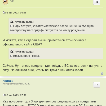
е
VIP
Цитир
05 авг 2023, 00:46
С
о
о
hryas писал(а):
б
Пару лет уже, как автоматическое разрешение на въезд по
щ
И
е
венгерскому паспорту фильтруется по месту рождения.
н
с
и
т
е
И можете, как я сделал выше, привести об этом ссылку с
о
официального сайта США?
ч
н
hryas писал(а):
и
Весь вопрос - когда.
к
И
ц
с
Сейчас. Ну, теперь придется где-нибудь в ЕС записаться и получить
и
т
визу. Не слышал еще, чтобы венграм в ней отказывали.
т
о
а
ч
т
н
Adelaide
Интересующийся 1h2.ru
Цитир
ы
и
к
ц
05 авг 2023, 07:42
и
С
о
Уже по-моему года 3 как для венгров родившихся за пределами
т
о
Венгрии не дают ЕСТУ. У меня было несколько их с 2013 года, и вот
а
б