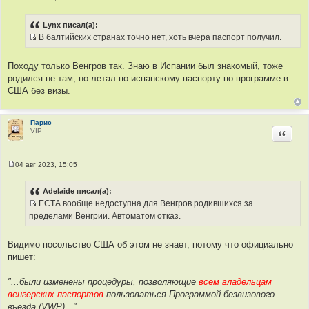
С
о
о
Lynx писал(а):
б
В балтийских странах точно нет, хоть вчера паспорт получил.
щ
И
е
н
с
и
Походу только Венгров так. Знаю в Испании был знакомый, тоже
т
е
родился не там, но летал по испанскому паспорту по программе в
о
США без визы.
ч
н
и
Парис
VIP
Цитир
к
ц
и
04 авг 2023, 15:05
т
С
о
а
о
Adelaide писал(а):
т
б
ЕСТА вообще недоступна для Венгров родившихся за
щ
ы
И
е
пределами Венгрии. Автоматом отказ.
н
с
и
т
е
Видимо посольство США об этом не знает, потому что официально
о
пишет:
ч
н
"...были изменены процедуры, позволяющие
всем владельцам
и
венгерских паспортов
пользоваться Программой безвизового
к
въезда (VWP)..."