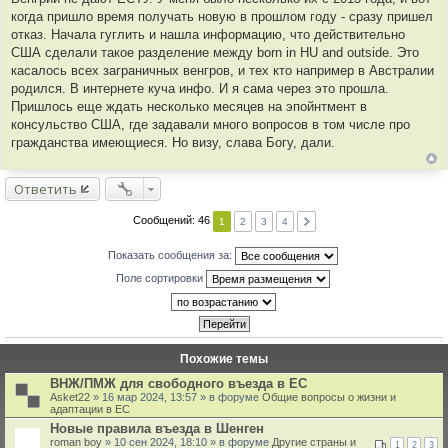
щ
когда пришло время получать новую в прошлом году - сразу пришел
т
е
отказ. Начала гуглить и нашла информацию, что действительно
ы
н
и
США сделали такое разделение между born in HU and outside. Это
е
касалось всех заграничных венгров, и тех кто например в Австралии
родился. В интернете куча инфо. И я сама через это прошла.
Пришлось еще ждать несколько месяцев на эпойнтмент в
консульство США, где задавали много вопросов в том числе про
гражданства имеющиеся. Но визу, слава Богу, дали.
Ответить
Сообщений: 46
1
2
3
4
Показать сообщения за:
Поле сортировки
Похожие темы
ВНЖ/ПМЖ для свободного въезда в ЕС
Asket22
» 16 мар 2024, 13:57 » в форуме
Общие вопросы о жизни и
адаптации в ЕС
Новые правила въезда в Шенген
roman boy
» 10 сен 2024, 18:10 » в форуме
Другие страны и
1
2
3