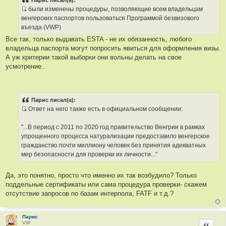
Парис писал(а):
б
были изменены процедуры, позволяющие всем владельцам
щ
И
е
венгерских паспортов пользоваться Программой безвизового
н
с
въезда (VWP)
и
т
е
Все так, только выдавать ESTA - не их обязанность, любого
о
владельца паспорта могут попросить явиться для оформления визы.
ч
А уж критерии такой выборки они вольны делать на свое
н
усмотрение..
и
к
ц
и
Парис писал(а):
т
Ответ на него также есть в официальном сообщении:
а
И
т
с
"...В период с 2011 по 2020 год правительство Венгрии в рамках
ы
т
упрощенного процесса натурализации предоставило венгерское
о
гражданство почти миллиону человек без принятия адекватных
ч
мер безопасности для проверки их личности..."
н
и
Да, это понятно, просто что именно их так возбудило? Только
к
поддельные сертификаты или сама процедура проверки- скажем
ц
отсутствие запросов по базам интерпола, FATF и т.д.?
и
т
а
Парис
VIP
Цитир
т