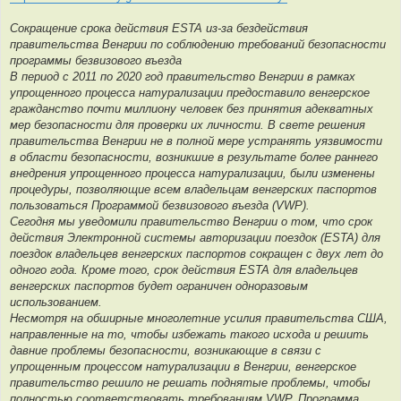
е
н
и
Сокращение срока действия ESTA из-за бездействия
е
правительства Венгрии по соблюдению требований безопасности
программы безвизового въезда
В период с 2011 по 2020 год правительство Венгрии в рамках
упрощенного процесса натурализации предоставило венгерское
гражданство почти миллиону человек без принятия адекватных
мер безопасности для проверки их личности. В свете решения
правительства Венгрии не в полной мере устранять уязвимости
в области безопасности, возникшие в результате более раннего
внедрения упрощенного процесса натурализации, были изменены
процедуры, позволяющие всем владельцам венгерских паспортов
пользоваться Программой безвизового въезда (VWP).
Сегодня мы уведомили правительство Венгрии о том, что срок
действия Электронной системы авторизации поездок (ESTA) для
поездок владельцев венгерских паспортов сокращен с двух лет до
одного года. Кроме того, срок действия ESTA для владельцев
венгерских паспортов будет ограничен одноразовым
использованием.
Несмотря на обширные многолетние усилия правительства США,
направленные на то, чтобы избежать такого исхода и решить
давние проблемы безопасности, возникающие в связи с
упрощенным процессом натурализации в Венгрии, венгерское
правительство решило не решать поднятые проблемы, чтобы
полностью соответствовать требованиям VWP. Программа