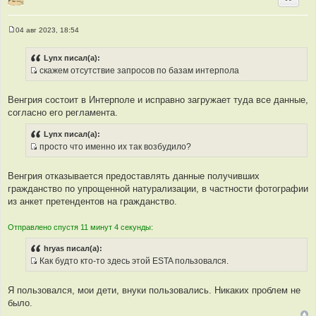
ы
04 авг 2023, 18:54
С
о
о
Lynx писал(а):
б
скажем отсутствие запросов по базам интерпола
щ
И
е
н
с
и
Венгрия состоит в Интерполе и исправно загружает туда все данные,
т
е
согласно его регламента.
о
ч
Lynx писал(а):
н
просто что именно их так возбудило?
и
И
к
с
Венгрия отказывается предоставлять данные получивших
ц
т
гражданство по упрощенной натурализации, в частности фотографии
и
о
из анкет претендентов на гражданство.
т
ч
а
н
Отправлено спустя 11 минут 4 секунды:
т
и
ы
к
hryas писал(а):
ц
Как будто кто-то здесь этой ESTA пользовался.
и
И
т
с
Я пользовался, мои дети, внуки пользовались. Никаких проблем не
а
т
было.
т
о