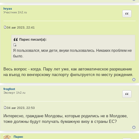
ы
ч
н
hryas
Участник 1h2.ru
Цитир
и
к
ц
04 авг 2023, 22:41
и
С
о
т
о
Парис писал(а):
а
б
щ
т
И
е
Я пользовался, мои дети, внуки пользовались. Никаких проблем не
ы
н
с
было.
и
т
е
о
Весь вопрос - когда. Пару лет уже, как автоматическое разрешение
ч
на въезд по венгерскому паспорту фильтруется по месту рождения.
н
и
к
frogfoot
Эксперт 1h2.ru
Цитир
ц
и
т
04 авг 2023, 22:53
а
С
о
Интересно, граждане Молдовы, которые родились не в Молдове,
т
о
тоже должны будут получать бумажную визу в страны ЕС?
ы
б
щ
е
н
и
Парис