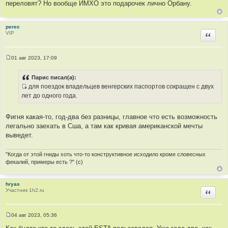
переловят? Но вообще ИМХО это подарочек лично Орбану.
н
и
к
perec
VIP
Цитир
ц
и
т
01 авг 2023, 17:09
а
С
о
т
о
Парис писал(а):
ы
б
для поездок владельцев венгерских паспортов сокращен с двух
щ
И
е
лет до одного года.
н
с
и
т
е
Фигня какая-то, год-два без разницы, главное что есть возможность
о
легально заехать в Сша, а там как кривая американской мечты
ч
выведет.
н
и
"Когда от этой гниды хоть что-то конструктивное исходило кроме словесных
к
фекалий, примеры есть ?" (с)
ц
и
hryas
т
Участник 1h2.ru
Цитир
а
т
ы
04 авг 2023, 05:36
С
о