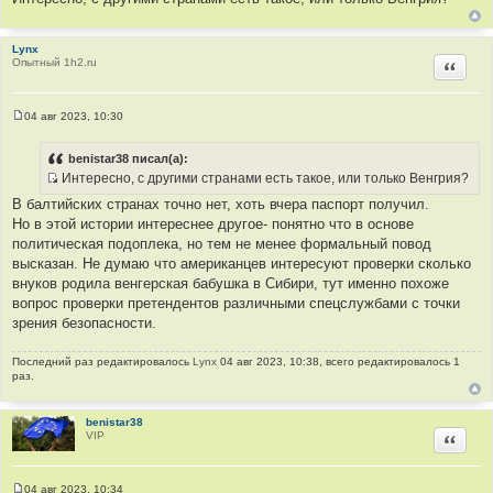
ч
н
и
Lynx
Опытный 1h2.ru
Цитир
к
ц
и
04 авг 2023, 10:30
т
С
о
а
о
benistar38 писал(а):
т
б
Интересно, с другими странами есть такое, или только Венгрия?
щ
ы
И
е
В балтийских странах точно нет, хоть вчера паспорт получил.
н
с
и
Но в этой истории интереснее другое- понятно что в основе
т
е
политическая подоплека, но тем не менее формальный повод
о
высказан. Не думаю что американцев интересуют проверки сколько
ч
внуков родила венгерская бабушка в Сибири, тут именно похоже
н
вопрос проверки претендентов различными спецслужбами с точки
и
зрения безопасности.
к
ц
Последний раз редактировалось
Lynx
04 авг 2023, 10:38, всего редактировалось 1
и
раз.
т
а
benistar38
т
VIP
Цитир
ы
04 авг 2023, 10:34