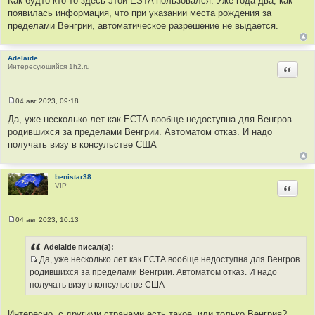
Как будто кто-то здесь этой ESTA пользовался. Уже года два, как
о
появилась информация, что при указании места рождения за
б
щ
пределами Венгрии, автоматическое разрешение не выдается.
е
н
и
е
Adelaide
Интересующийся 1h2.ru
Цитир
04 авг 2023, 09:18
С
о
Да, уже несколько лет как ЕСТА вообще недоступна для Венгров
о
родившихся за пределами Венгрии. Автоматом отказ. И надо
б
щ
получать визу в консульстве США
е
н
и
е
benistar38
VIP
Цитир
04 авг 2023, 10:13
С
о
о
Adelaide писал(а):
б
Да, уже несколько лет как ЕСТА вообще недоступна для Венгров
щ
И
е
родившихся за пределами Венгрии. Автоматом отказ. И надо
н
с
получать визу в консульстве США
и
т
е
о
Интересно, с другими странами есть такое, или только Венгрия?