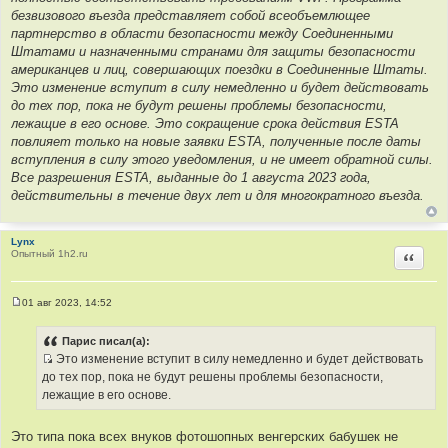
безвизового въезда представляет собой всеобъемлющее
партнерство в области безопасности между Соединенными
Штатами и назначенными странами для защиты безопасности
американцев и лиц, совершающих поездки в Соединенные Штаты.
Это изменение вступит в силу немедленно и будет действовать
до тех пор, пока не будут решены проблемы безопасности,
лежащие в его основе. Это сокращение срока действия ESTA
повлияет только на новые заявки ESTA, полученные после даты
вступления в силу этого уведомления, и не имеет обратной силы.
Все разрешения ESTA, выданные до 1 августа 2023 года,
действительны в течение двух лет и для многократного въезда.
Lynx
Опытный 1h2.ru
Цитир
01 авг 2023, 14:52
С
о
о
Парис писал(а):
б
Это изменение вступит в силу немедленно и будет действовать
щ
И
е
до тех пор, пока не будут решены проблемы безопасности,
н
с
лежащие в его основе.
и
т
е
о
Это типа пока всех внуков фотошопных венгерских бабушек не
ч