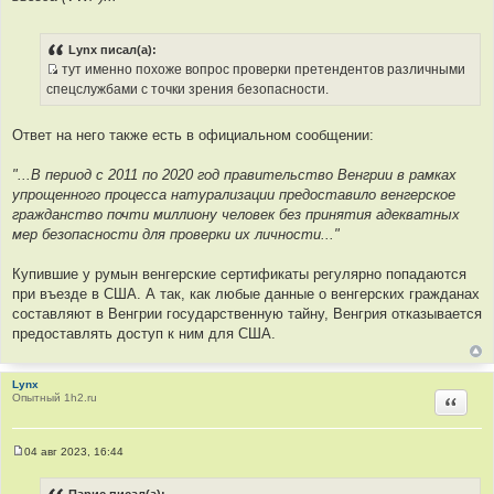
ц
и
т
Lynx писал(а):
а
тут именно похоже вопрос проверки претендентов различными
т
И
спецслужбами с точки зрения безопасности.
ы
с
т
Ответ на него также есть в официальном сообщении:
о
ч
"...В период с 2011 по 2020 год правительство Венгрии в рамках
н
упрощенного процесса натурализации предоставило венгерское
и
гражданство почти миллиону человек без принятия адекватных
к
мер безопасности для проверки их личности..."
ц
и
Купившие у румын венгерские сертификаты регулярно попадаются
т
при въезде в США. А так, как любые данные о венгерских гражданах
а
составляют в Венгрии государственную тайну, Венгрия отказывается
т
предоставлять доступ к ним для США.
ы
Lynx
Опытный 1h2.ru
Цитир
04 авг 2023, 16:44
С
о
о