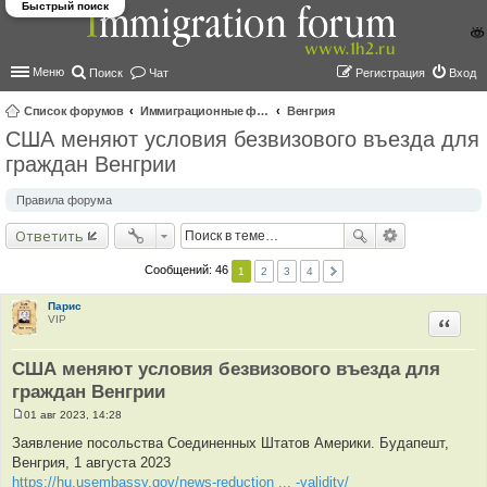
Быстрый поиск
Меню
Поиск
Чат
Регистрация
Вход
Список форумов
Иммиграционные форумы | Immigration forums
Венгрия
США меняют условия безвизового въезда для
ои
граждан Венгрии
ск
Правила форума
Ответить
Сообщений: 46
1
2
3
4
Парис
VIP
Цитир
США меняют условия безвизового въезда для
граждан Венгрии
01 авг 2023, 14:28
С
о
Заявление посольства Соединенных Штатов Америки. Будапешт,
о
Венгрия, 1 августа 2023
б
щ
https://hu.usembassy.gov/news-reduction ... -validity/