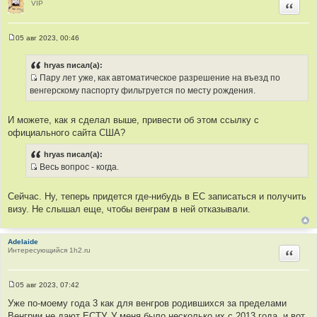
е
VIP
Цитир
05 авг 2023, 00:46
С
о
о
hryas писал(а):
б
Пару лет уже, как автоматическое разрешение на въезд по
щ
И
е
венгерскому паспорту фильтруется по месту рождения.
н
с
и
т
е
И можете, как я сделал выше, привести об этом ссылку с
о
официального сайта США?
ч
н
hryas писал(а):
и
Весь вопрос - когда.
к
И
ц
с
Сейчас. Ну, теперь придется где-нибудь в ЕС записаться и получить
и
т
визу. Не слышал еще, чтобы венграм в ней отказывали.
т
о
а
ч
т
н
Adelaide
Интересующийся 1h2.ru
Цитир
ы
и
к
ц
05 авг 2023, 07:42
и
С
о
Уже по-моему года 3 как для венгров родившихся за пределами
т
о
Венгрии не дают ЕСТУ. У меня было несколько их с 2013 года, и вот
а
б