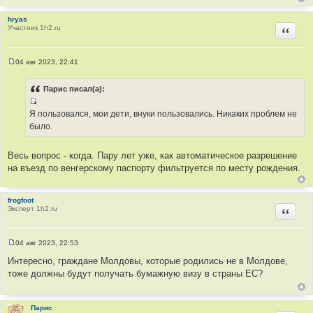
ы
ч
н
hryas
Участник 1h2.ru
Цитир
и
к
ц
04 авг 2023, 22:41
и
С
о
т
о
Парис писал(а):
а
б
щ
т
И
е
Я пользовался, мои дети, внуки пользовались. Никаких проблем не
ы
н
с
было.
и
т
е
о
Весь вопрос - когда. Пару лет уже, как автоматическое разрешение
ч
на въезд по венгерскому паспорту фильтруется по месту рождения.
н
и
к
frogfoot
Эксперт 1h2.ru
Цитир
ц
и
т
04 авг 2023, 22:53
а
С
о
Интересно, граждане Молдовы, которые родились не в Молдове,
т
о
тоже должны будут получать бумажную визу в страны ЕС?
ы
б
щ
е
н
и
Парис