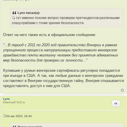
ц
и
т
Lynx писал(а):
а
тут именно похоже вопрос проверки претендентов различными
т
И
спецслужбами с точки зрения безопасности.
ы
с
т
Ответ на него также есть в официальном сообщении:
о
ч
"...В период с 2011 по 2020 год правительство Венгрии в рамках
н
упрощенного процесса натурализации предоставило венгерское
и
гражданство почти миллиону человек без принятия адекватных
к
мер безопасности для проверки их личности..."
ц
и
Купившие у румын венгерские сертификаты регулярно попадаются
т
при въезде в США. А так, как любые данные о венгерских гражданах
а
составляют в Венгрии государственную тайну, Венгрия отказывается
т
предоставлять доступ к ним для США.
ы
Lynx
Опытный 1h2.ru
Цитир
04 авг 2023, 16:44
С
о
о