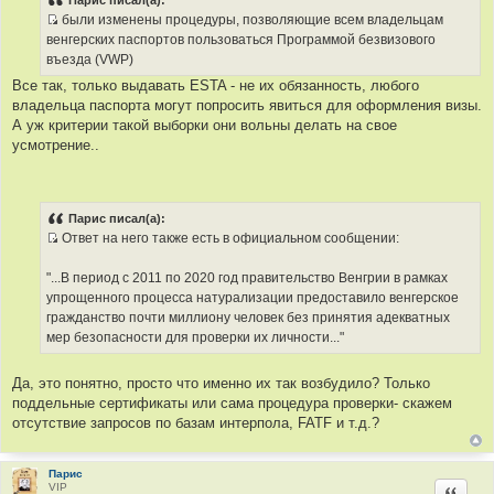
Парис писал(а):
б
были изменены процедуры, позволяющие всем владельцам
щ
И
е
венгерских паспортов пользоваться Программой безвизового
н
с
въезда (VWP)
и
т
е
Все так, только выдавать ESTA - не их обязанность, любого
о
владельца паспорта могут попросить явиться для оформления визы.
ч
А уж критерии такой выборки они вольны делать на свое
н
усмотрение..
и
к
ц
и
Парис писал(а):
т
Ответ на него также есть в официальном сообщении:
а
И
т
с
"...В период с 2011 по 2020 год правительство Венгрии в рамках
ы
т
упрощенного процесса натурализации предоставило венгерское
о
гражданство почти миллиону человек без принятия адекватных
ч
мер безопасности для проверки их личности..."
н
и
Да, это понятно, просто что именно их так возбудило? Только
к
поддельные сертификаты или сама процедура проверки- скажем
ц
отсутствие запросов по базам интерпола, FATF и т.д.?
и
т
а
Парис
VIP
Цитир
т