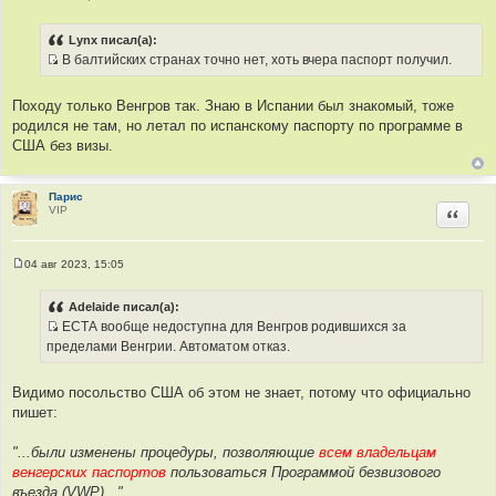
С
о
о
Lynx писал(а):
б
В балтийских странах точно нет, хоть вчера паспорт получил.
щ
И
е
н
с
и
Походу только Венгров так. Знаю в Испании был знакомый, тоже
т
е
родился не там, но летал по испанскому паспорту по программе в
о
США без визы.
ч
н
и
Парис
VIP
Цитир
к
ц
и
04 авг 2023, 15:05
т
С
о
а
о
Adelaide писал(а):
т
б
ЕСТА вообще недоступна для Венгров родившихся за
щ
ы
И
е
пределами Венгрии. Автоматом отказ.
н
с
и
т
е
Видимо посольство США об этом не знает, потому что официально
о
пишет:
ч
н
"...были изменены процедуры, позволяющие
всем владельцам
и
венгерских паспортов
пользоваться Программой безвизового
к
въезда (VWP)..."