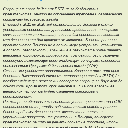
е
н
и
Сокращение срока действия ESTA из-за бездействия
е
правительства Венгрии по соблюдению требований безопасности
программы безвизового въезда
В период с 2011 по 2020 год правительство Венгрии в рамках
упрощенного процесса натурализации предоставило венгерское
гражданство почти миллиону человек без принятия адекватных
мер безопасности для проверки их личности. В свете решения
правительства Венгрии не в полной мере устранять уязвимости
в области безопасности, возникшие в результате более раннего
внедрения упрощенного процесса натурализации, были изменены
процедуры, позволяющие всем владельцам венгерских паспортов
пользоваться Программой безвизового въезда (VWP).
Сегодня мы уведомили правительство Венгрии о том, что срок
действия Электронной системы авторизации поездок (ESTA) для
поездок владельцев венгерских паспортов сокращен с двух лет до
одного года. Кроме того, срок действия ESTA для владельцев
венгерских паспортов будет ограничен одноразовым
использованием.
Несмотря на обширные многолетние усилия правительства США,
направленные на то, чтобы избежать такого исхода и решить
давние проблемы безопасности, возникающие в связи с
упрощенным процессом натурализации в Венгрии, венгерское
правительство решило не решать поднятые проблемы, чтобы
полностью соответствовать требованиям VWP. Программа