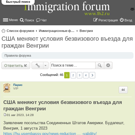
Быстрый поиск
Меню
Поиск
Чат
Регистрация
Вход
Список форумов
Иммиграционные форумы | Immigration forums
Венгрия
США меняют условия безвизового въезда для
ои
граждан Венгрии
ск
Правила форума
Ответить
Сообщений: 46
1
2
3
4
Парис
VIP
Цитир
США меняют условия безвизового въезда для
граждан Венгрии
01 авг 2023, 14:28
С
о
Заявление посольства Соединенных Штатов Америки. Будапешт,
о
Венгрия, 1 августа 2023
б
щ
https://hu.usembassy.gov/news-reduction ... -validity/