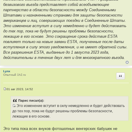
безвизового въезда представляет собой всеобъемлющее
партнерство в области безопасности между Соединенными
Штатами и назначенными странами для защиты безопасности
американцев и лиц, совершающих поездки в Соединенные Штаты.
Это изменение вступит в силу немедленно и будет действовать
до тех пор, пока не будут решены проблемы безопасности,
лежащие в его основе. Это сокращение срока действия ESTA
повлияет только на новые заявки ESTA, полученные после даты
вступления в силу этого уведомления, и не имеет обратной силы.
Все разрешения ESTA, выданные до 1 августа 2023 года,
действительны в течение двух лет и для многократного въезда.
Lynx
Опытный 1h2.ru
Цитир
01 авг 2023, 14:52
С
о
о
Парис писал(а):
б
Это изменение вступит в силу немедленно и будет действовать
щ
И
е
до тех пор, пока не будут решены проблемы безопасности,
н
с
лежащие в его основе.
и
т
е
о
Это типа пока всех внуков фотошопных венгерских бабушек не
ч