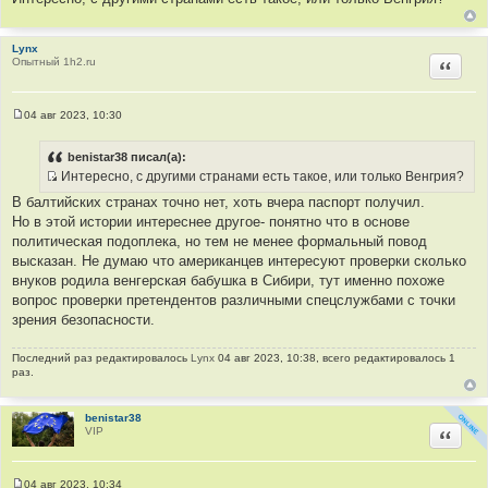
ч
н
и
Lynx
Опытный 1h2.ru
Цитир
к
ц
и
04 авг 2023, 10:30
т
С
о
а
о
benistar38 писал(а):
т
б
Интересно, с другими странами есть такое, или только Венгрия?
щ
ы
И
е
В балтийских странах точно нет, хоть вчера паспорт получил.
н
с
и
Но в этой истории интереснее другое- понятно что в основе
т
е
политическая подоплека, но тем не менее формальный повод
о
высказан. Не думаю что американцев интересуют проверки сколько
ч
внуков родила венгерская бабушка в Сибири, тут именно похоже
н
вопрос проверки претендентов различными спецслужбами с точки
и
зрения безопасности.
к
ц
Последний раз редактировалось
Lynx
04 авг 2023, 10:38, всего редактировалось 1
и
раз.
т
а
benistar38
т
VIP
Цитир
ы
04 авг 2023, 10:34