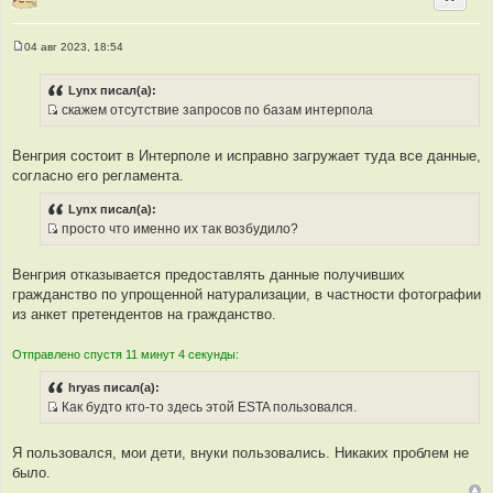
ы
04 авг 2023, 18:54
С
о
о
Lynx писал(а):
б
скажем отсутствие запросов по базам интерпола
щ
И
е
н
с
и
Венгрия состоит в Интерполе и исправно загружает туда все данные,
т
е
согласно его регламента.
о
ч
Lynx писал(а):
н
просто что именно их так возбудило?
и
И
к
с
Венгрия отказывается предоставлять данные получивших
ц
т
гражданство по упрощенной натурализации, в частности фотографии
и
о
из анкет претендентов на гражданство.
т
ч
а
н
Отправлено спустя 11 минут 4 секунды:
т
и
ы
к
hryas писал(а):
ц
Как будто кто-то здесь этой ESTA пользовался.
и
И
т
с
Я пользовался, мои дети, внуки пользовались. Никаких проблем не
а
т
было.
т
о