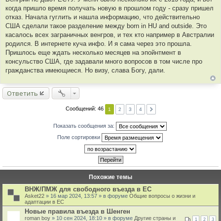
щ
когда пришло время получать новую в прошлом году - сразу пришел
т
е
отказ. Начала гуглить и нашла информацию, что действительно
ы
н
и
США сделали такое разделение между born in HU and outside. Это
е
касалось всех заграничных венгров, и тех кто например в Австралии
родился. В интернете куча инфо. И я сама через это прошла.
Пришлось еще ждать несколько месяцев на эпойнтмент в
консульство США, где задавали много вопросов в том числе про
гражданства имеющиеся. Но визу, слава Богу, дали.
Ответить
Сообщений: 46
1
2
3
4
Показать сообщения за:
Поле сортировки
Похожие темы
ВНЖ/ПМЖ для свободного въезда в ЕС
Asket22
» 16 мар 2024, 13:57 » в форуме
Общие вопросы о жизни и
адаптации в ЕС
Новые правила въезда в Шенген
roman boy
» 10 сен 2024, 18:10 » в форуме
Другие страны и
1
2
3