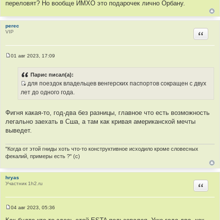
переловят? Но вообще ИМХО это подарочек лично Орбану.
н
и
к
perec
VIP
Цитир
ц
и
т
01 авг 2023, 17:09
а
С
о
т
о
Парис писал(а):
ы
б
для поездок владельцев венгерских паспортов сокращен с двух
щ
И
е
лет до одного года.
н
с
и
т
е
Фигня какая-то, год-два без разницы, главное что есть возможность
о
легально заехать в Сша, а там как кривая американской мечты
ч
выведет.
н
и
"Когда от этой гниды хоть что-то конструктивное исходило кроме словесных
к
фекалий, примеры есть ?" (с)
ц
и
hryas
т
Участник 1h2.ru
Цитир
а
т
ы
04 авг 2023, 05:36
С
о