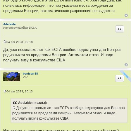
Как будто кто-то здесь этой ESTA пользовался. Уже года два, как
о
появилась информация, что при указании места рождения за
б
щ
пределами Венгрии, автоматическое разрешение не выдается.
е
н
и
е
Adelaide
Интересующийся 1h2.ru
Цитир
04 авг 2023, 09:18
С
о
Да, уже несколько лет как ЕСТА вообще недоступна для Венгров
о
родившихся за пределами Венгрии. Автоматом отказ. И надо
б
щ
получать визу в консульстве США
е
н
и
е
benistar38
VIP
Цитир
04 авг 2023, 10:13
С
о
о
Adelaide писал(а):
б
Да, уже несколько лет как ЕСТА вообще недоступна для Венгров
щ
И
е
родившихся за пределами Венгрии. Автоматом отказ. И надо
н
с
получать визу в консульстве США
и
т
е
о
Интересно, с другими странами есть такое, или только Венгрия?