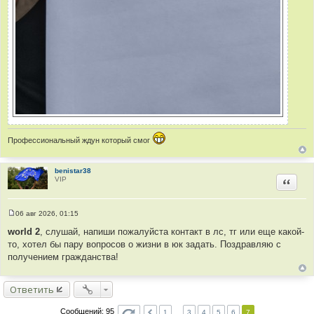
Профессиональный ждун который смог
benistar38
VIP
Цитир
06 авг 2026, 01:15
С
о
world 2
, слушай, напиши пожалуйста контакт в лс, тг или еще какой-
о
то, хотел бы пару вопросов о жизни в юк задать. Поздравляю с
б
щ
получением гражданства!
е
н
и
Ответить
е
Сообщений: 95
1
…
3
4
5
6
7