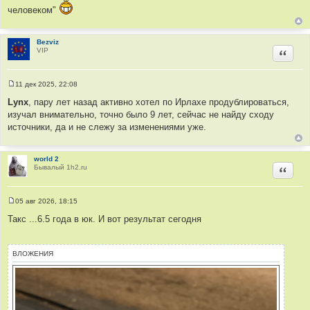
человеком"
Bezviz
VIP
Цитир
11 дек 2025, 22:08
С
о
Lynx
, пару лет назад активно хотел по Ирлахе продублироваться,
о
изучал внимательно, точно было 9 лет, сейчас не найду сходу
б
щ
источники, да и не слежу за изменениями уже.
е
н
и
е
world 2
Бывалый 1h2.ru
Цитир
05 авг 2026, 18:15
С
о
Такс ...6.5 года в юк. И вот результат сегодня
о
б
щ
е
ВЛОЖЕНИЯ
н
и
е