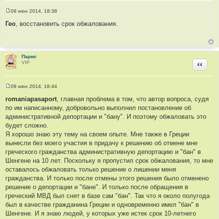
09 июн 2014, 18:38
С
о
Гео
, восстановить срок обжалования.
о
б
щ
е
н
и
Парис
е
VIP
Цитир
09 июн 2014, 18:44
С
о
romaniapasaport
, главная проблема в том, что автор вопроса, судя
о
по им написанному, добровольно выполнил постановление об
б
щ
административной депортации и "бану". И поэтому обжаловать это
е
будет сложно.
н
и
Я хорошо знаю эту тему на своем опыте. Мне также в Греции
е
вынесли без моего участия в придачу к решению об отмене мне
греческого гражданства административную депортацию и "бан" в
Шенгене на 10 лет. Поскольку я пропустил срок обжалования, то мне
оставалось обжаловать только решение о лишении меня
гражданства. И только после отмены этого решения было отменено
решение о депортации и "бане". И только после обращения в
греческий МВД был снят в базе сам "бан". Так что я около полугода
был в качестве гражданина Греции и одновременно имел "бан" в
Шенгене. И я знаю людей, у которых уже истек срок 10-летнего