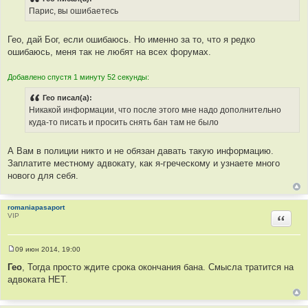
Парис, вы ошибаетесь
Гео, дай Бог, если ошибаюсь. Но именно за то, что я редко
ошибаюсь, меня так не любят на всех форумах.
Добавлено спустя 1 минуту 52 секунды:
Гео писал(а):
Никакой информации, что после этого мне надо дополнительно
куда-то писать и просить снять бан там не было
А Вам в полиции никто и не обязан давать такую информацию.
Заплатите местному адвокату, как я-греческому и узнаете много
нового для себя.
romaniapasaport
VIP
Цитир
09 июн 2014, 19:00
С
о
Гео
, Тогда просто ждите срока окончания бана. Смысла тратится на
о
адвоката НЕТ.
б
щ
е
н