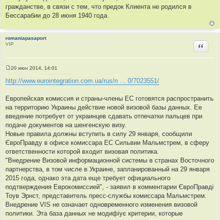
гражданстве, в связи с тем, что предок Клиента не родился в
Бессарабии до 28 июня 1940 года.
romaniapasaport
VIP
Цитир
20 июн 2014, 14:01
С
о
http://www.eurointegration.com.ua/rus/n ... 0/7023551/
о
б
щ
Европейская комиссия и страны-члены ЕС готовятся распространить
е
на территорию Украины действие новой визовой базы данных. Ее
н
и
введение потребует от украинцев сдавать отпечатки пальцев при
е
подаче документов на шенгенскую визу.
Новые правила должны вступить в силу 29 января, сообщили
ЄвроПравду в офисе комиссара ЕС Сильвии Мальмстрем, в сферу
ответственности которой входит визовая политика.
"Внедрение Визовой информационной системы в странах Восточного
партнерства, в том числе в Украине, запланированный на 29 января
2015 года, однако эта дата еще требует официального
подтверждения Еврокомиссией", - заявил в комментарии ЄвроПравді
Тоув Эрнст, представитель пресс-службы комиссара Мальмстрем.
Внедрение VIS не означает одновременного изменения визовой
политики. Эта база данных не модифіує критерии, которые