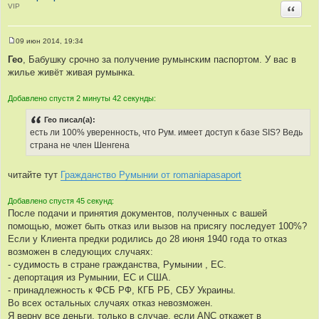
VIP
Цитир
09 июн 2014, 19:34
С
о
Гео
, Бабушку срочно за получение румынским паспортом. У вас в
о
жилье живёт живая румынка.
б
щ
е
Добавлено спустя 2 минуты 42 секунды:
н
и
е
Гео писал(а):
есть ли 100% уверенность, что Рум. имеет доступ к базе SIS? Ведь
страна не член Шенгена
читайте тут
Гражданство Румынии от romaniapasaport
Добавлено спустя 45 секунд:
После подачи и принятия документов, полученных с вашей
помощью, может быть отказ или вызов на присягу последует 100%?
Если у Клиента предки родились до 28 июня 1940 года то отказ
возможен в следующих случаях:
- судимость в стране гражданства, Румынии , ЕС.
- депортация из Румынии, ЕС и США.
- принадлежность к ФСБ РФ, КГБ РБ, СБУ Украины.
Во всех остальных случаях отказ невозможен.
Я верну все деньги, только в случае, если ANC откажет в