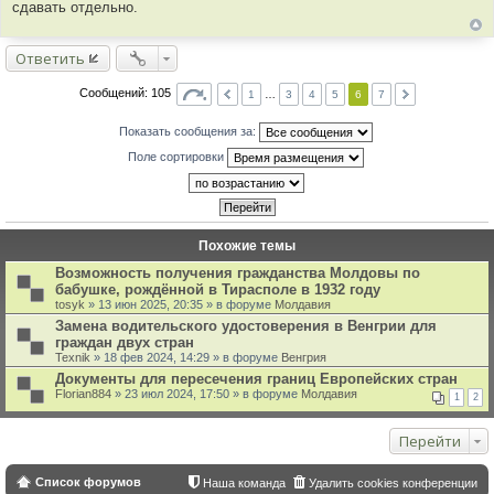
сдавать отдельно.
Ответить
Сообщений: 105
1
…
3
4
5
6
7
Показать сообщения за:
Поле сортировки
Похожие темы
Возможность получения гражданства Молдовы по
бабушке, рождённой в Тирасполе в 1932 году
tosyk
» 13 июн 2025, 20:35 » в форуме
Молдавия
Замена водительского удостоверения в Венгрии для
граждан двух стран
Texnik
» 18 фев 2024, 14:29 » в форуме
Венгрия
Документы для пересечения границ Европейских стран
Florian884
» 23 июл 2024, 17:50 » в форуме
Молдавия
1
2
Перейти
Список форумов
Наша команда
Удалить cookies конференции