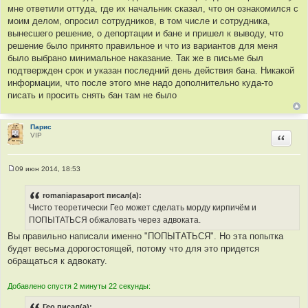
и
мне ответили оттуда, где их начальник сказал, что он ознакомился с
е
моим делом, опросил сотрудников, в том числе и сотрудника,
вынесшего решение, о депортации и бане и пришел к выводу, что
решение было принято правильное и что из вариантов для меня
было выбрано минимальное наказание. Так же в письме был
подтвержден срок и указан последний день действия бана. Никакой
информации, что после этого мне надо дополнительно куда-то
писать и просить снять бан там не было
Парис
VIP
Цитир
09 июн 2014, 18:53
С
о
о
romaniapasaport писал(а):
б
Чисто теоретически Гео может сделать морду кирпичём и
щ
е
ПОПЫТАТЬСЯ обжаловать через адвоката.
н
и
Вы правильно написали именно "ПОПЫТАТЬСЯ". Но эта попытка
е
будет весьма дорогостоящей, потому что для это придется
обращаться к адвокату.
Добавлено спустя 2 минуты 22 секунды:
Гео писал(а):