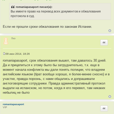
romaniapasaport писал(а):
Вы имеете право на перевод всех документов и обжалования
протокола в суд.
Если не прошли сроки обжалования по законам Испании.
Гео
Цитир
09 июн 2014, 18:26
С
о
romaniapasaport, срок обжалования вышел, там давалось 30 дней.
о
Да и прицепиться к этому было бы затруднительно, т.к. еще в
б
щ
момент начала конфликта мы дали понять полиции, что владеем
е
английским языком (брат вообще хорошо, я более-менее сносно) и в
н
и
участке, правда порознь, с нами общались и допрашивали
е
англоговорящие сотрудники. Правда административный протокол
выдали на испанском, но потом, когда я его перевел, там никаких
небылиц не было
romaniapasaport
VIP
Цитир