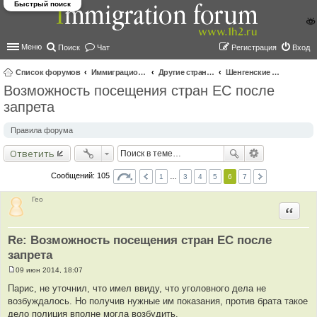
Быстрый поиск
Меню
Поиск
Чат
Регистрация
Вход
Список форумов
Иммиграционные форумы | Immigration forums
Другие страны и вопросы Шенгена
Шенгенские визы
Возможность посещения стран ЕС после
ои
запрета
ск
Правила форума
Ответить
Сообщений: 105
1
…
3
4
5
6
7
Гео
Цитир
Re: Возможность посещения стран ЕС после
запрета
09 июн 2014, 18:07
С
о
Парис, не уточнил, что имел ввиду, что уголовного дела не
о
возбуждалось. Но получив нужные им показания, против брата такое
б
щ
дело полиция вполне могла возбудить.