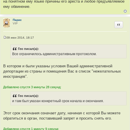
на понятном ему языке причины его ареста и любое предъявляемое
ему обвинение.
Парис
VIP
Цитир
09 июн 2014, 18:17
С
о
о
Гео писал(а):
б
Все ограничилось административным протоколом.
щ
е
н
и
В котором и были указаны условия Вашей административной
е
депортации из страны и помещения Вас в список "нежелательных
иностранцев".
Добавлено спустя 3 минуты 28 секунд:
Гео писал(а):
и там был указан конкретный срок начала и окончания.
Этот срок окончания означает дату, начиная с которой Вы можете
обратиться в орган, поставивший запрет и просить снять его.
Добавлено спустя 1 минуту 9 секунд: