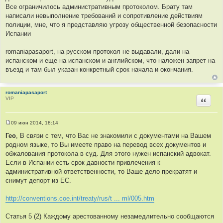
е
Все ограничилось административным протоколом. Брату там
н
и
написали невыполнение требований и сопротивление действиям
е
полиции, мне, что я представляю угрозу общественной безопасности
Испании
romaniapasaport, на русском протокол не выдавали, дали на
испанском и еще на испанском и английском, что наложен запрет на
въезд и там был указан конкретный срок начала и окончания.
romaniapasaport
VIP
Цитир
09 июн 2014, 18:14
С
о
Гео
, В связи с тем, что Вас не знакомили с документами на Вашем
о
родном языке, то Вы имеете право на перевод всех документов и
б
щ
обжалования протокола в суд. Для этого нужен испанский адвокат.
е
Если в Испании есть срок давности привлечения к
н
и
административной ответственности, то Ваше дело прекратят и
е
снимут депорт из ЕС.
http://conventions.coe.int/treaty/rus/t ... ml/005.htm
Статья 5 (2) Каждому арестованному незамедлительно сообщаются