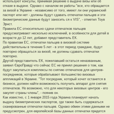
используют консулы, принимая решение о выдаче визы или об
отказе в выдаче. Однако с началом ее работы "все, кто обращается
за визой в Украине - независимо от того, имеют ли они украинский
паспорт или нет - должны будут сдавать отпечатки пальцев и эти
биометрические данные будут заносить ся к VIS", - отметил Тоув
Эрнст.
Правила ЕС относительно сдачи отпечатков пальцев
предусматривают несколько исключений, в особености для детей в
возрасте до 12 лет, добавил представитель ЕК.
По правилам ЕС, отпечатки пальцев в визовой системе
действительны в течение 5 лет - в этот период граждане, будут
повторно обращаться за визой, не должны сдавать отпечатки
повторно.
Другой представитель ЕК, пожелавший остаться неназванным,
заявил ЄвроПравді что сейчас ЕС не принял решения о том, как
будут закупаться комплексы по снятию отпечатков для центров-
посредников, которые обрабатывают большинство визовых
аппликаций в Украине. "Тот посредник, который хочет останется в
бизнесе, должен найти возможность получить аппарат для снятия
отпечатков. Но возможно, что для некоторых визовых центров - его
закупят страны члены", - поянив он.
Как известно, с 1 января 2015 года Украина планирует начать
выдачу биометрических паспортов, где также быть содержаться
сканированные отпечатки пальцев. Однако обмен этими данными не
предусмотрен, для европейской базы данных отпечатки придется