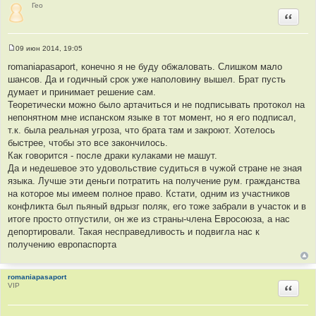
и
Гео
е
Цитир
09 июн 2014, 19:05
С
о
romaniapasaport, конечно я не буду обжаловать. Слишком мало
о
шансов. Да и годичный срок уже наполовину вышел. Брат пусть
б
щ
думает и принимает решение сам.
е
Теоретически можно было артачиться и не подписывать протокол на
н
и
непонятном мне испанском языке в тот момент, но я его подписал,
е
т.к. была реальная угроза, что брата там и закроют. Хотелось
быстрее, чтобы это все закончилось.
Как говорится - после драки кулаками не машут.
Да и недешевое это удовольствие судиться в чужой стране не зная
языка. Лучше эти деньги потратить на получение рум. гражданства
на которое мы имеем полное право. Кстати, одним из участников
конфликта был пьяный вдрызг поляк, его тоже забрали в участок и в
итоге просто отпустили, он же из страны-члена Евросоюза, а нас
депортировали. Такая несправедливость и подвигла нас к
получению европаспорта
romaniapasaport
VIP
Цитир