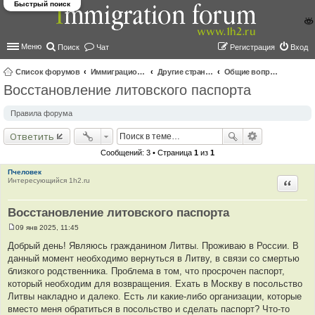
Быстрый поиск
Меню
Поиск
Чат
Регистрация
Вход
Список форумов
Иммиграционные форумы | Immigration forums
Другие страны и вопросы Шенгена
Общие вопросы о жизни и адаптации в ЕС
Восстановление литовского паспорта
ои
ск
Правила форума
Ответить
Сообщений: 3 • Страница
1
из
1
Пчеловек
Интересующийся 1h2.ru
Цитир
Восстановление литовского паспорта
09 янв 2025, 11:45
С
о
Добрый день! Являюсь гражданином Литвы. Проживаю в России. В
о
данный момент необходимо вернуться в Литву, в связи со смертью
б
щ
близкого родственника. Проблема в том, что просрочен паспорт,
е
который необходим для возвращения. Ехать в Москву в посольство
н
и
Литвы накладно и далеко. Есть ли какие-либо организации, которые
е
вместо меня обратиться в посольство и сделать паспорт? Что-то