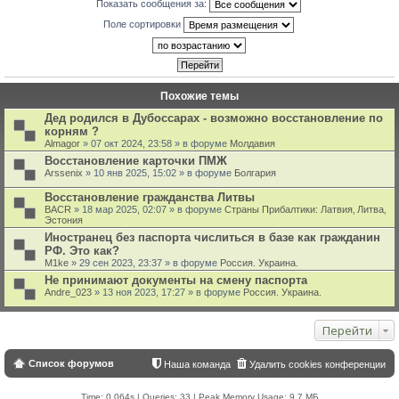
Показать сообщения за:
Поле сортировки
Похожие темы
Дед родился в Дубоссарах - возможно восстановление по
корням ?
Almagor
» 07 окт 2024, 23:58 » в форуме
Молдавия
Восстановление карточки ПМЖ
Arssenix
» 10 янв 2025, 15:02 » в форуме
Болгария
Восстановление гражданства Литвы
BACR
» 18 мар 2025, 02:07 » в форуме
Страны Прибалтики: Латвия‚ Литва‚
Эстония
Иностранец без паспорта числиться в базе как гражданин
РФ. Это как?
M1ke
» 29 сен 2023, 23:37 » в форуме
Россия. Украина.
Не принимают документы на смену паспорта
Andre_023
» 13 ноя 2023, 17:27 » в форуме
Россия. Украина.
Перейти
Список форумов
Наша команда
Удалить cookies конференции
Time: 0.064s
|
Queries: 33
| Peak Memory Usage: 9.7 МБ