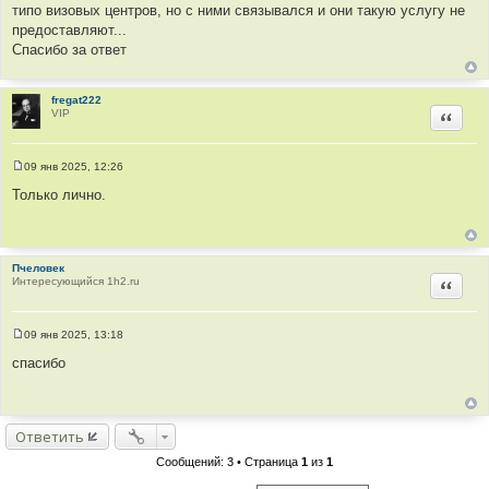
типо визовых центров, но с ними связывался и они такую услугу не
предоставляют...
Спасибо за ответ
fregat222
VIP
Цитир
09 янв 2025, 12:26
С
о
Только лично.
о
б
щ
е
н
Пчеловек
и
Интересующийся 1h2.ru
е
Цитир
09 янв 2025, 13:18
С
о
спасибо
о
б
щ
е
н
Ответить
и
е
Сообщений: 3 • Страница
1
из
1