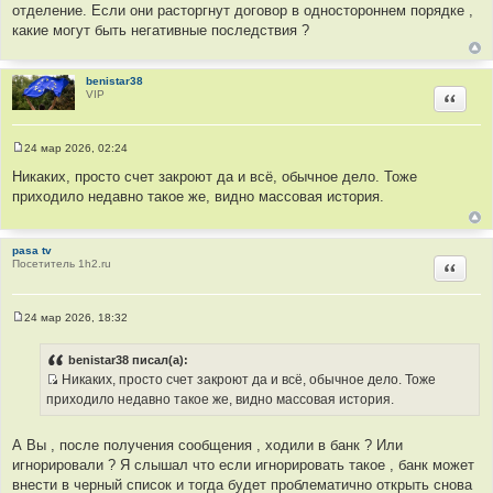
отделение. Если они расторгнут договор в одностороннем порядке ,
какие могут быть негативные последствия ?
benistar38
VIP
Цитир
24 мар 2026, 02:24
С
о
Никаких, просто счет закроют да и всё, обычное дело. Тоже
о
приходило недавно такое же, видно массовая история.
б
щ
е
н
pasa tv
и
Посетитель 1h2.ru
е
Цитир
24 мар 2026, 18:32
С
о
о
benistar38 писал(а):
б
Никаких, просто счет закроют да и всё, обычное дело. Тоже
щ
И
е
приходило недавно такое же, видно массовая история.
н
с
и
т
е
А Вы , после получения сообщения , ходили в банк ? Или
о
игнорировали ? Я слышал что если игнорировать такое , банк может
ч
внести в черный список и тогда будет проблематично открыть снова