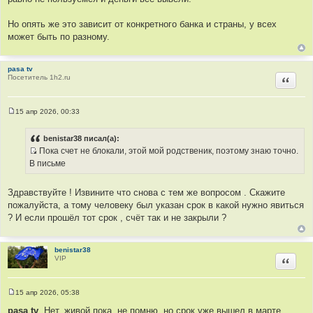
и
т
Но опять же это зависит от конкретного банка и страны, у всех
а
может быть по разному.
т
ы
pasa tv
Посетитель 1h2.ru
Цитир
15 апр 2026, 00:33
С
о
о
benistar38 писал(а):
б
Пока счет не блокали, этой мой родственик, поэтому знаю точно.
щ
И
е
В письме
н
с
и
т
е
Здравствуйте ! Извините что снова с тем же вопросом . Скажите
о
пожалуйста, а тому человеку был указан срок в какой нужно явиться
ч
? И если прошёл тот срок , счёт так и не закрыли ?
н
и
к
benistar38
VIP
Цитир
ц
и
т
15 апр 2026, 05:38
а
С
о
pasa tv
, Нет, живой пока. не помню, но срок уже вышел в марте
т