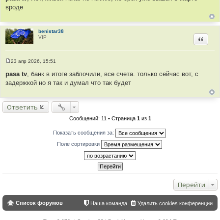
о
вроде
ы
б
щ
е
н
и
benistar38
е
VIP
Цитир
23 апр 2026, 15:51
С
о
pasa tv
, банк в итоге заблочили, все счета. только сейчас вот, с
о
задержкой но я так и думал что так будет
б
щ
е
н
Ответить
и
е
Сообщений: 11 • Страница
1
из
1
Показать сообщения за:
Поле сортировки
Перейти
Список форумов
Наша команда
Удалить cookies конференции