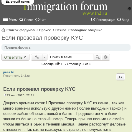
Быстрый поиск
Меню
Поиск
Чат
Регистрация
Вход
Список форумов
Прочее
Разное. Свободное общение
Если прозевал проверку KYC
ои
ск
Правила форума
Ответить
Сообщений: 11 • Страница
1
из
1
pasa tv
Посетитель 1h2.ru
Цитир
Если прозевал проверку KYC
23 мар 2026, 22:31
С
о
Доброго времени суток ! Прозевал проверку KYC из банка , так как
о
много времени использую другой номер ( более выгодный тариф ) и
б
щ
совсем забыл обновить новый в банке . Предпологаю что были
е
звонки из банка на старый номер. Теперь пришло письмо на емайл
н
и
чтобы явиться в банк в течении месяца , иначе расторгнут деловые
е
отношения . Так как не нахожусь в стране , не получается в