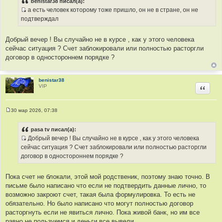
benistar38 писал(а):
а
б
а есть человек которому тоже пришло, он не в стране, он не
щ
т
И
е
подтверждал
ы
н
с
и
т
е
Добрый вечер ! Вы случайно не в курсе , как у этого человека
о
сейчас ситуация ? Счет заблокировали или полностью расторгли
ч
договор в одностороннем порядке ?
н
и
к
benistar38
VIP
Цитир
ц
и
т
30 мар 2026, 07:38
а
С
о
т
о
pasa tv писал(а):
ы
б
Добрый вечер ! Вы случайно не в курсе , как у этого человека
щ
И
е
сейчас ситуация ? Счет заблокировали или полностью расторгли
н
с
договор в одностороннем порядке ?
и
т
е
о
Пока счет не блокали, этой мой родственик, поэтому знаю точно. В
ч
письме было написано что если не подтвердить данные лично, то
н
возможно закроют счет, такая была формулировка. То есть не
и
обязательно. Но было написано что могут полностью договор
к
расторгнуть если не явиться лично. Пока живой банк, но им все
ц
равно не пользуемся и деньги все вывели.