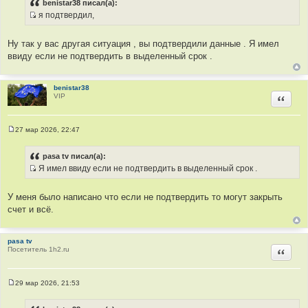
benistar38 писал(а):
б
я подтвердил,
щ
И
е
н
с
и
Ну так у вас другая ситуация , вы подтвердили данные . Я имел
т
е
ввиду если не подтвердить в выделенный срок .
о
ч
н
benistar38
VIP
Цитир
и
к
ц
27 мар 2026, 22:47
и
С
о
т
о
pasa tv писал(а):
а
б
Я имел ввиду если не подтвердить в выделенный срок .
щ
т
И
е
ы
н
с
и
У меня было написано что если не подтвердить то могут закрыть
т
е
счет и всё.
о
ч
н
pasa tv
Посетитель 1h2.ru
Цитир
и
к
ц
29 мар 2026, 21:53
и
С
о
т
о