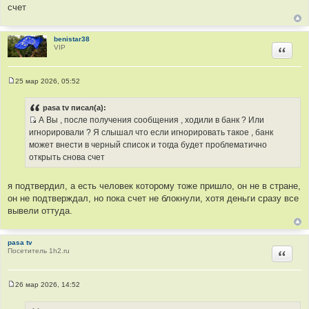
н
счет
и
к
ц
benistar38
VIP
Цитир
и
т
а
25 мар 2026, 05:52
т
С
о
ы
о
pasa tv писал(а):
б
А Вы , после получения сообщения , ходили в банк ? Или
щ
И
е
игнорировали ? Я слышал что если игнорировать такое , банк
н
с
может внести в черный список и тогда будет проблематично
и
т
е
открыть снова счет
о
ч
я подтвердил, а есть человек которому тоже пришло, он не в стране,
н
он не подтверждал, но пока счет не блокнули, хотя деньги сразу все
и
вывели оттуда.
к
ц
и
pasa tv
Посетитель 1h2.ru
Цитир
т
а
т
26 мар 2026, 14:52
ы
С
о
о