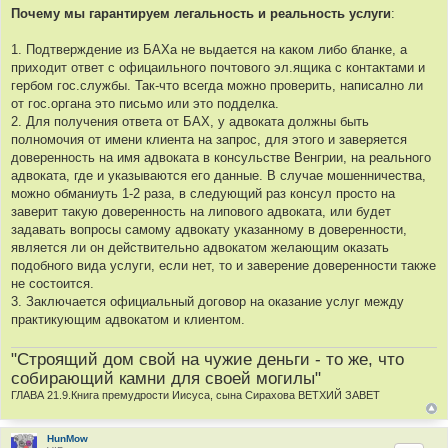
о
Почему мы гарантируем легальность и реальность услуги
:
о
б
щ
1. Подтверждение из БАХа не выдается на каком либо бланке, а
е
приходит ответ с офицаильного почтового эл.ящика с контактами и
н
и
гербом гос.службы. Так-что всегда можно проверить, написално ли
е
от гос.органа это письмо или это подделка.
2. Для получения ответа от БАХ, у адвоката должны быть
полномочия от имени клиента на запрос, для этого и заверяется
доверенность на имя адвоката в консульстве Венгрии, на реального
адвоката, где и указываются его данные. В случае мошенничества,
можно обманиуть 1-2 раза, в следующий раз консул просто на
заверит такую доверенность на липового адвоката, или будет
задавать вопросы самому адвокату указанному в доверенности,
является ли он действительно адвокатом желающим оказать
подобного вида услуги, если нет, то и заверение доверенности также
не состоится.
3. Заключается официальный договор на оказание услуг между
практикующим адвокатом и клиентом.
"Строящий дом свой на чужие деньги - то же, что
собирающий камни для своей могилы"
ГЛАВА 21.9.Книга премудрости Иисуса, сына Сирахова ВЕТХИЙ ЗАВЕТ
HunMow