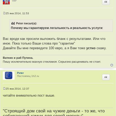
VIP
Цитир
25 янв 2014, 11:53
С
о
о
Peter писал(а):
б
Почему мы гарантируем легальность и реальность услуги
:
щ
е
н
и
Вас вроде как просили выложить бланк с результатами. Или что
е
иное. Пока только Ваши слова про "гарантии"
Давайте Вы мне переведите 100 евро, а я Вам тоже
устно
скажу.
Ватник и раб Путина.
Пишу исключительно махнув стекломоя. Серьезно расценивать не стоит.
Peter
Постоялец 1h2.ru
Цитир
25 янв 2014, 12:37
С
о
читайте внимательно пост выше.
о
б
щ
е
н
"Строящий дом свой на чужие деньги - то же, что
и
собирающий камни для своей могилы"
е