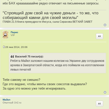
ибо БАХ краааааааайне редко отвечает на письменные запросы.
"Строящий дом свой на чужие деньги - то же, что
собирающий камни для своей могилы"
ГЛАВА 21.9.Книга премудрости Иисуса, сына Сирахова ВЕТХИЙ ЗАВЕТ
Парис
VIP
Цитир
26 янв 2014, 20:06
С
о
о
Василий 75 писал(а):
б
Рябята Майкл заложил нашим колегам на Украине дву сотрудников
щ
е
архива в Закорпатской области, когда его поймали на изготовлении
н
левых печатей
и
е
Тебе самому не смешно?
Где это видано, чтобы менты своих сексотов выдавали?
За одно это можно уже тебя игнорировать.
Майкл
Опытный 1h2.ru
Цитир