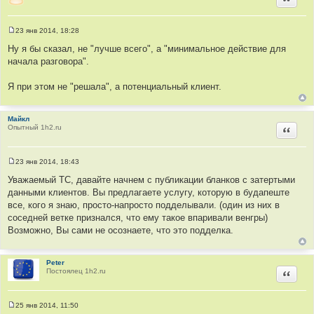
23 янв 2014, 18:28
С
о
Ну я бы сказал, не "лучше всего", а "минимальное действие для
о
начала разговора".
б
щ
е
Я при этом не "решала", а потенциальный клиент.
н
и
е
Майкл
Опытный 1h2.ru
Цитир
23 янв 2014, 18:43
С
о
Уважаемый ТС, давайте начнем с публикации бланков с затертыми
о
данными клиентов. Вы предлагаете услугу, которую в будапеште
б
щ
все, кого я знаю, просто-напросто подделывали. (один из них в
е
соседней ветке признался, что ему такое впаривали венгры)
н
и
Возможно, Вы сами не осознаете, что это подделка.
е
Peter
Постоялец 1h2.ru
Цитир
25 янв 2014, 11:50
С