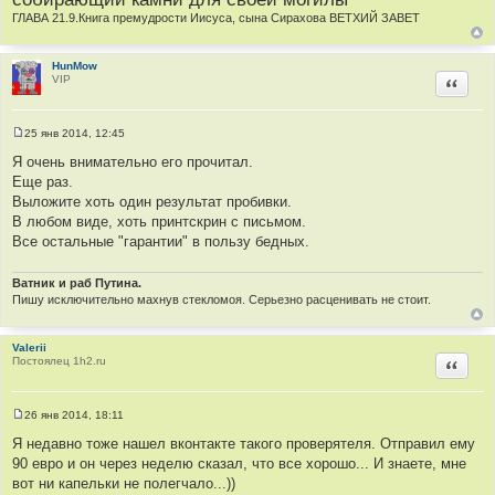
ГЛАВА 21.9.Книга премудрости Иисуса, сына Сирахова ВЕТХИЙ ЗАВЕТ
HunMow
VIP
Цитир
25 янв 2014, 12:45
С
о
Я очень внимательно его прочитал.
о
Еще раз.
б
щ
Выложите хоть один результат пробивки.
е
В любом виде, хоть принтскрин с письмом.
н
и
Все остальные "гарантии" в пользу бедных.
е
Ватник и раб Путина.
Пишу исключительно махнув стекломоя. Серьезно расценивать не стоит.
Valerii
Постоялец 1h2.ru
Цитир
26 янв 2014, 18:11
С
о
Я недавно тоже нашел вконтакте такого проверятеля. Отправил ему
о
90 евро и он через неделю сказал, что все хорошо... И знаете, мне
б
щ
вот ни капельки не полегчало...))
е