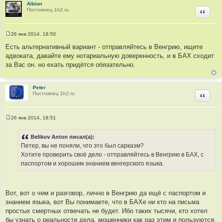
Albion
Постоялец 1h2.ru
Цитир
26 янв 2014, 18:50
С
о
Есть альтернативный вариант - отправляйтесь в Венгрию, ищите
о
адвоката, давайте ему нотариальную доверенность, и в БАХ сходит
б
щ
за Вас он. но ехать придётся обязательно.
е
н
и
е
Peter
Постоялец 1h2.ru
Цитир
26 янв 2014, 18:51
С
о
о
Belikov Anton писал(а):
б
Петер, вы не поняли, что это был сарказм?
щ
е
Хотите проверить своё дело - отправляйтесь в Венгрию в БАХ, с
н
паспортом и хорошим знанием венгерского языка.
и
е
Вот, вот о чем и разговор, лично в Венгрию да ещё с паспортом и
знанием языка, вот Вы понимаете, что в БАХе ни кто на письма
простых смертных отвечать не будет. Ибо таких тысячи, кто хотел
бы узнать о реальности дела, мошенники как раз этим и пользуются,