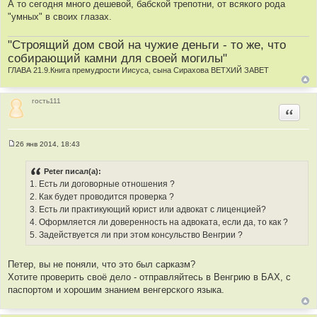
А то сегодня много дешевой, бабской трепотни, от всякого рода
"умных" в своих глазах.
"Строящий дом свой на чужие деньги - то же, что
собирающий камни для своей могилы"
ГЛАВА 21.9.Книга премудрости Иисуса, сына Сирахова ВЕТХИЙ ЗАВЕТ
гость111
Цитир
26 янв 2014, 18:43
С
о
о
Peter писал(а):
б
1. Есть ли договорные отношения ?
щ
е
2. Как будет проводится проверка ?
н
3. Есть ли практикующий юрист или адвокат с лиценцией?
и
е
4. Оформляется ли доверенность на адвоката, если да, то как ?
5. Задействуется ли при этом консульство Венгрии ?
Петер, вы не поняли, что это был сарказм?
Хотите проверить своё дело - отправляйтесь в Венгрию в БАХ, с
паспортом и хорошим знанием венгерского языка.