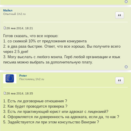
н
и
е
Майкл
Опытный 1h2.ru
Цитир
26 янв 2014, 18:21
С
о
Готов сказать, что все хорошо:
о
1. со скижкой 10% от предложения конкурента
б
щ
2. в два раза быстрее. Ответ, что все хорошо, Вы получите всего
е
через 2.5 дня!
н
и
3. Могу выслать с любого мэила. Герб любой организации и язык
е
письма можно выбрать за дополнительную плату.
Peter
Постоялец 1h2.ru
Цитир
26 янв 2014, 18:35
С
о
1. Есть ли договорные отношения ?
о
2. Как будет проводится проверка ?
б
щ
3. Есть ли практикующий юрист или адвокат с лицензией?
е
4. Оформляется ли доверенность на адвоката, если да, то как ?
н
и
5. Задействуется ли при этом консульство Венгрии ?
е