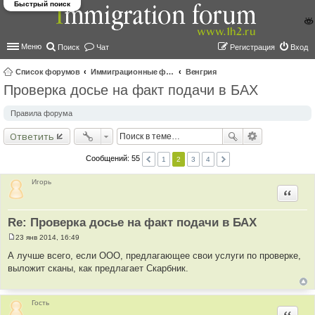
Быстрый поиск
Меню
Поиск
Чат
Регистрация
Вход
Список форумов
Иммиграционные форумы | Immigration forums
Венгрия
Проверка досье на факт подачи в БАХ
ои
ск
Правила форума
Ответить
Сообщений: 55
1
2
3
4
Игорь
Цитир
Re: Проверка досье на факт подачи в БАХ
23 янв 2014, 16:49
С
о
А лучше всего, если ООО, предлагающее свои услуги по проверке,
о
выложит сканы, как предлагает Скарбник.
б
щ
е
н
и
Гость
е
Цитир