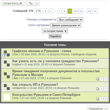
Ответить
Сообщений: 479
1
…
7
8
9
10
11
…
32
Показать сообщения за:
Поле сортировки
Похожие темы
Графское имение в Румынии - схема
orlan
» 02 фев 2026, 08:20 » в форуме
Разное. Свободное общение
Как узнать есть ли у человека гражданство Румынии?
frogfoot
» 21 мар 2024, 18:56 » в форуме
Румыния
Время ожидания получения документов в посольстве
Румынии в Москве
Lilalu
» 07 ноя 2023, 17:09 » в форуме
Румыния
1
2
Как открыть ИП в Румынии?
windjammer
» 13 авг 2024, 20:52 » в форуме
Румыния
1
2
Консульство Румынии в Санкт-Петербурге
Chris
» 27 окт 2024, 23:26 » в форуме
Румыния
1
2
Перейти