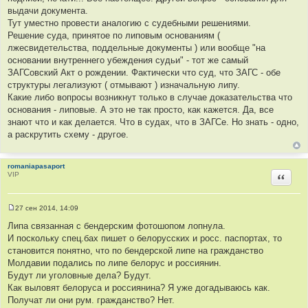
выдачи документа.
Тут уместно провести аналогию с судебными решениями.
Решение суда, принятое по липовым основаниям (
лжесвидетельства, поддельные документы ) или вообще "на
основании внутреннего убеждения судьи" - тот же самый
ЗАГСовский Акт о рождении. Фактически что суд, что ЗАГС - обе
структуры легализуют ( отмывают ) изначальную липу.
Какие либо вопросы возникнут только в случае доказательства что
основания - липовые. А это не так просто, как кажется. Да, все
знают что и как делается. Что в судах, что в ЗАГСе. Но знать - одно,
а раскрутить схему - другое.
romaniapasaport
VIP
Цитир
27 сен 2014, 14:09
С
о
Липа связанная с бендерским фотошопом лопнула.
о
И поскольку спец.бах пишет о белорусских и росс. паспортах, то
б
щ
становится понятно, что по бендерской липе на гражданство
е
Молдавии подались по липе белорус и россиянин.
н
и
Будут ли уголовные дела? Будут.
е
Как выловят белоруса и россиянина? Я уже догадываюсь как.
Получат ли они рум. гражданство? Нет.