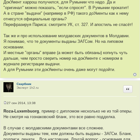
ДокУмент харрош получился, для Румынии что надо. Да и
"оригинал" можно показать, "если спросят". В Румынии прокатит!
А в стране "выдачи" (например в РФ) такого доУменты как к нему
отнесутся официальные органы?
Перефразируя Париса: смотрите УК, ст. 327. И апостиль не спасёт!
Так же и про использование молдавских документов в Молдавии.
Я понимаю, что те документы выданы ЗАГСом. Но на липовом
основании.
И местные "органы" вправе (а может быть обязаны) копнуть чуть
дальше, чем просто сверить номер на докУменте с номером в
журнале регистрации выдачи.
А для Румынии эти докУменты очень даже могут подойти.
Скарбник
Эксперт 1h2.ru
Цитир
27 сен 2014, 13:38
С
о
Roza-Luxembuorg
, пример с дипломом несколько не из той оперы.
о
Не смотря на гознаковский бланк, это все равно подделка.
б
щ
е
В случае с молдавскими документами все сложнее.
н
и
Документы выданы тем, кем должны быть выданы - ЗАГСм. Бланк,
е
подписи, печати... Все настоящее. Другой вопрос - основания для