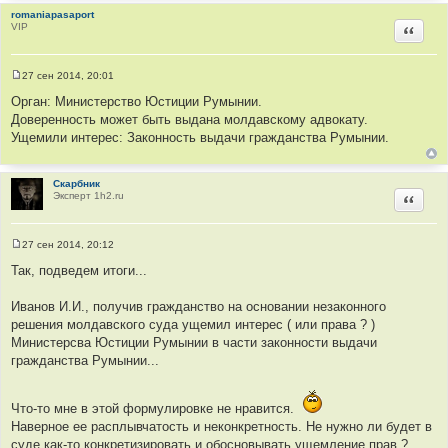
romaniapasaport
VIP
Цитир
27 сен 2014, 20:01
С
о
Орган: Министерство Юстиции Румынии.
о
Доверенность может быть выдана молдавскому адвокату.
б
щ
Ущемили интерес: Законность выдачи гражданства Румынии.
е
н
и
е
Скарбник
Эксперт 1h2.ru
Цитир
27 сен 2014, 20:12
С
о
Так, подведем итоги...
о
б
щ
Иванов И.И., получив гражданство на основании незаконного
е
решения молдавского суда ущемил интерес ( или права ? )
н
и
Министерсва Юстиции Румынии в части законности выдачи
е
гражданства Румынии...
Что-то мне в этой формулировке не нравится.
Наверное ее расплывчатость и неконкретность. Не нужно ли будет в
суде как-то конкретизировать и обосновывать ущемление прав ?