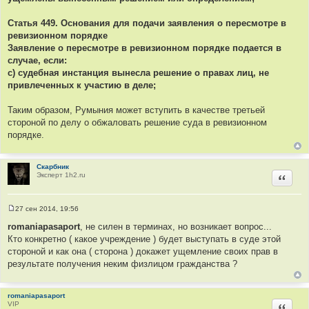
Статья 449. Основания для подачи заявления о пересмотре в
ревизионном порядке
Заявление о пересмотре в ревизионном порядке подается в
случае, если:
с) судебная инстанция вынесла решение о правах лиц, не
привлеченных к участию в деле;
Таким образом, Румыния может вступить в качестве третьей
стороной по делу о обжаловать решение суда в ревизионном
порядке.
Скарбник
Эксперт 1h2.ru
Цитир
27 сен 2014, 19:56
С
о
romaniapasaport
, не силен в терминах, но возникает вопрос...
о
Кто конкретно ( какое учреждение ) будет выступать в суде этой
б
щ
стороной и как она ( сторона ) докажет ущемление своих прав в
е
результате получения неким физлицом гражданства ?
н
и
е
romaniapasaport
VIP
Цитир