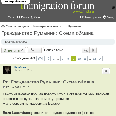
Быстрый поиск
Меню
Поиск
Чат
Регистрация
Вход
Список форумов
Иммиграционные форумы | Immigration forums
Румыния
Гражданство Румынии: Схема обмана
ои
ск
Правила форума
Ответить
Сообщений: 479
1
…
7
8
9
10
11
…
32
Скарбник
Эксперт 1h2.ru
Цитир
Re: Гражданство Румынии: Схема обмана
27 сен 2014, 02:16
С
о
Как-то незаметно прошла новость что с 1 октября румыны вернули
о
присяги в консульства по месту прописки.
б
щ
А это совсем не массовка в Бухаре.
е
н
и
Roza-Luxembuorg
, заявитель подает подлинные ( т.е. не
е