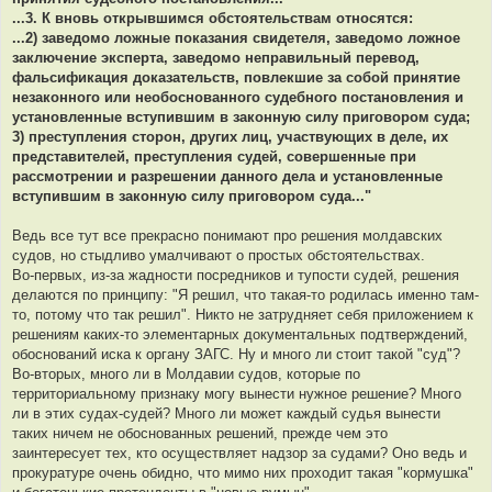
...3. К вновь открывшимся обстоятельствам относятся:
...2) заведомо ложные показания свидетеля, заведомо ложное
заключение эксперта, заведомо неправильный перевод,
фальсификация доказательств, повлекшие за собой принятие
незаконного или необоснованного судебного постановления и
установленные вступившим в законную силу приговором суда;
3) преступления сторон, других лиц, участвующих в деле, их
представителей, преступления судей, совершенные при
рассмотрении и разрешении данного дела и установленные
вступившим в законную силу приговором суда..."
Ведь все тут все прекрасно понимают про решения молдавских
судов, но стыдливо умалчивают о простых обстоятельствах.
Во-первых, из-за жадности посредников и тупости судей, решения
делаются по принципу: "Я решил, что такая-то родилась именно там-
то, потому что так решил". Никто не затрудняет себя приложением к
решениям каких-то элементарных документальных подтверждений,
обоснований иска к органу ЗАГС. Ну и много ли стоит такой "суд"?
Во-вторых, много ли в Молдавии судов, которые по
территориальному признаку могу вынести нужное решение? Много
ли в этих судах-судей? Много ли может каждый судья вынести
таких ничем не обоснованных решений, прежде чем это
заинтересует тех, кто осуществляет надзор за судами? Оно ведь и
прокуратуре очень обидно, что мимо них проходит такая "кормушка"