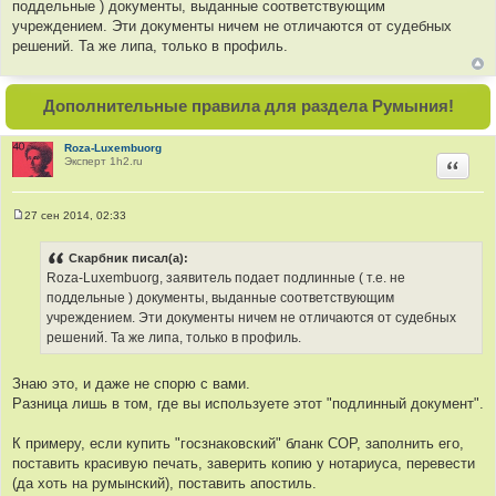
поддельные ) документы, выданные соответствующим
учреждением. Эти документы ничем не отличаются от судебных
решений. Та же липа, только в профиль.
Дополнительные правила для раздела Румыния!
Roza-Luxembuorg
Эксперт 1h2.ru
Цитир
27 сен 2014, 02:33
С
о
о
Скарбник писал(а):
б
Roza-Luxembuorg, заявитель подает подлинные ( т.е. не
щ
е
поддельные ) документы, выданные соответствующим
н
учреждением. Эти документы ничем не отличаются от судебных
и
е
решений. Та же липа, только в профиль.
Знаю это, и даже не спорю с вами.
Разница лишь в том, где вы используете этот "подлинный документ".
К примеру, если купить "госзнаковский" бланк СОР, заполнить его,
поставить красивую печать, заверить копию у нотариуса, перевести
(да хоть на румынский), поставить апостиль.