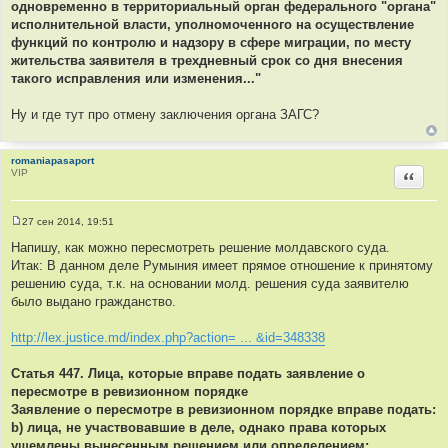
одновременно в территориальный орган федерального "органа"
исполнительной власти, уполномоченного на осуществление
функций по контролю и надзору в сфере миграции, по месту
жительства заявителя в трехдневный срок со дня внесения
такого исправления или изменения..."
Ну и где тут про отмену заключения органа ЗАГС?
romaniapasaport
VIP
Цитир
27 сен 2014, 19:51
С
о
Напишу, как можно пересмотреть решение молдавского суда.
о
Итак: В данном деле Румыния имеет прямое отношение к принятому
б
щ
решению суда, т.к. на основании молд. решения суда заявителю
е
было выдано гражданство.
н
и
е
http://lex.justice.md/index.php?action= ... &id=348338
Статья 447. Лица, которые вправе подать заявление о
пересмотре в ревизионном порядке
Заявление о пересмотре в ревизионном порядке вправе подать:
b) лица, не участвовавшие в деле, однако права которых
ущемлены вынесенным решением или определением;