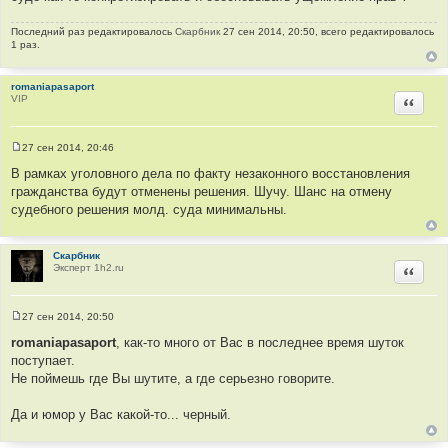
Последний раз редактировалось
Скарбник
27 сен 2014, 20:50, всего редактировалось
1 раз.
romaniapasaport
VIP
Цитир
27 сен 2014, 20:46
С
о
В рамках уголовного дела по факту незаконного восстановления
о
гражданства будут отменены решения. Шучу. Шанс на отмену
б
щ
судебного решения молд. суда минимальны.
е
н
и
е
Скарбник
Эксперт 1h2.ru
Цитир
27 сен 2014, 20:50
С
о
romaniapasaport
, как-то много от Вас в последнее время шуток
о
поступает.
б
щ
Не поймешь где Вы шутите, а где серьезно говорите.
е
н
и
Да и юмор у Вас какой-то... черный.
е