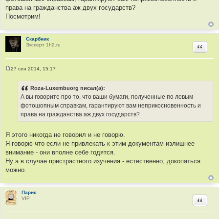
права на гражданства аж двух государств?
Посмотрим!
Скарбник
Эксперт 1h2.ru
Цитир
27 сен 2014, 15:17
С
о
о
Roza-Luxembuorg писал(а):
б
А вы говорите про то, что ваши бумаги, полученные по левым
щ
е
фотошопным справкам, гарантируют вам неприкосновенность и
н
права на гражданства аж двух государств?
и
е
Я этого никогда не говорил и не говорю.
Я говорю что если не привлекать к этим документам излишнее
внимание - они вполне себе годятся.
Ну а в случае пристрастного изучения - естественно, докопаться
можно.
Парис
VIP
Цитир