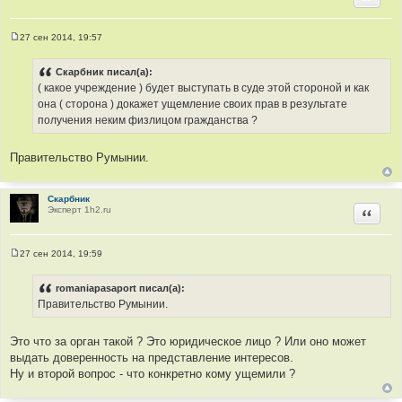
27 сен 2014, 19:57
С
о
о
Скарбник писал(а):
б
( какое учреждение ) будет выступать в суде этой стороной и как
щ
е
она ( сторона ) докажет ущемление своих прав в результате
н
получения неким физлицом гражданства ?
и
е
Правительство Румынии.
Скарбник
Эксперт 1h2.ru
Цитир
27 сен 2014, 19:59
С
о
о
romaniapasaport писал(а):
б
Правительство Румынии.
щ
е
н
и
Это что за орган такой ? Это юридическое лицо ? Или оно может
е
выдать доверенность на представление интересов.
Ну и второй вопрос - что конкретно кому ущемили ?