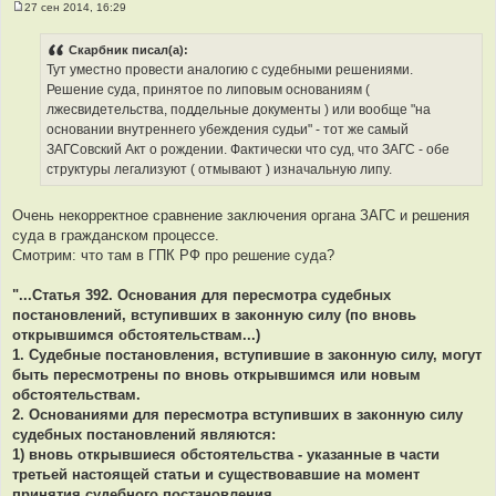
27 сен 2014, 16:29
С
о
о
Скарбник писал(а):
б
Тут уместно провести аналогию с судебными решениями.
щ
е
Решение суда, принятое по липовым основаниям (
н
лжесвидетельства, поддельные документы ) или вообще "на
и
е
основании внутреннего убеждения судьи" - тот же самый
ЗАГСовский Акт о рождении. Фактически что суд, что ЗАГС - обе
структуры легализуют ( отмывают ) изначальную липу.
Очень некорректное сравнение заключения органа ЗАГС и решения
суда в гражданском процессе.
Смотрим: что там в ГПК РФ про решение суда?
"...Статья 392. Основания для пересмотра судебных
постановлений, вступивших в законную силу (по вновь
открывшимся обстоятельствам...)
1. Судебные постановления, вступившие в законную силу, могут
быть пересмотрены по вновь открывшимся или новым
обстоятельствам.
2. Основаниями для пересмотра вступивших в законную силу
судебных постановлений являются:
1) вновь открывшиеся обстоятельства - указанные в части
третьей настоящей статьи и существовавшие на момент
принятия судебного постановления...