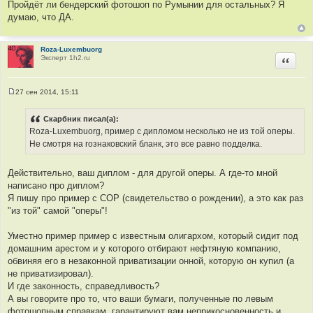
Пройдёт ли бендерский фотошоп по Румынии для остальных? Я
думаю, что ДА.
Roza-Luxembuorg
Эксперт 1h2.ru
Цитир
27 сен 2014, 15:11
С
о
о
Скарбник писал(а):
б
Roza-Luxembuorg, пример с дипломом несколько не из той оперы.
щ
е
Не смотря на гознаковский бланк, это все равно подделка.
н
и
е
Действительно, ваш диплом - для другой оперы. А где-то мной
написано про диплом?
Я пишу про пример с СОР (свидетельство о рождении), а это как раз
"из той" самой "оперы"!
Уместно пример пример с известным олигархом, который сидит под
домашним арестом и у которого отбирают нефтяную компанию,
обвиняя его в незаконной приватизации онной, которую он купил (а
не приватизировал).
И где законность, справедливость?
А вы говорите про то, что ваши бумаги, полученные по левым
фотошопным справкам, гарантируют вам неприкосновенность и