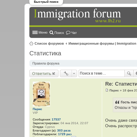
Быстрый поиск
Меню
Поиск
Чат
Список форумов
Иммиграционные форумы | Immigration
Статистика
Правила форума
Ответить
Re: Статист
Парис
»
18 фев 2
С
о
о
Гость пис
б
Отказы и "п
щ
Парис
е
VIP
н
и
Сообщения:
17537
Очень даже связ
е
Зарегистрирован:
04 янв 2014, 22:07
Очень распростр
Откуда:
Cyprus
Благодарил (а):
303 раза
Поблагодарили:
1729 раз