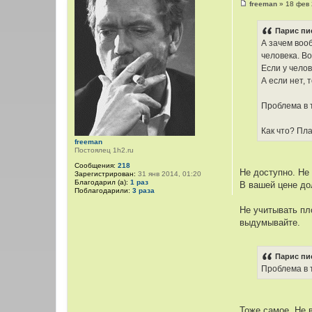
freeman
»
18 фев 
С
о
о
Парис пи
б
А зачем вооб
щ
е
человека. Во
н
Если у чело
и
е
А если нет, 
Проблема в т
Как что? Пл
freeman
Постоялец 1h2.ru
Сообщения:
218
Не доступно. Не 
Зарегистрирован:
31 янв 2014, 01:20
Благодарил (а):
1 раз
В вашей цене до
Поблагодарили:
3 раза
Не учитывать пл
выдумывайте.
Парис пи
Проблема в т
Тоже самое. Не 