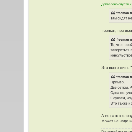
Добавлено спустя 7
freeman п
Там сидят не
freeman, при вс
freeman п
То, что пор
завериться 
консульство)
Это всего лишь "
freeman п
Пример.
Две сетры. 
Одна получа
Случаеи, ког
Это также к 
А вот это к слов
Может не надо ис
Последний раз реда