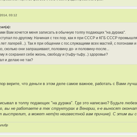
2014, 03:12
сал(а):
ми Вам хочется меня записать в обычную толпу подающих "на дурака".
поступал по-другому. Начиная с тех пор, как я при СССР и КГБ СССР промышл
 лет лагерей...). Так я при общении с гос.служащими всех мастей, с погонам
о, сколько они запрашивают, половину до- и половину-после...
у я сохранил себе жизнь, свободу и (тьфу-тьфу...) здоровье?
ал и делаю не так?
пор верите, что деньги в этом деле самое важное, работать с Вами лучш
писывал в толпу подающих "на дурака". Где это написано? Будьте любез
ю, вы не работаете в тех структурах в Венгрии, к-е выносят оконч
ет выстрелит, а может нет(по неизвестной вам причине). С этим вы 
алибр