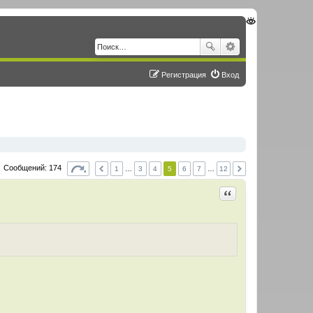
Регистрация
Вход
Сообщений: 174
1
…
3
4
5
6
7
…
12
Цитировать