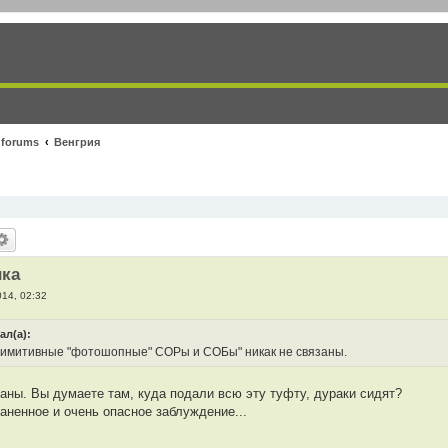
 forums
Венгрия
ика
014, 02:32
ал(а):
римитивные "фотошопные" СОРы и СОБы" никак не связаны.
аны. Вы думаете там, куда подали всю эту туфту, дураки сидят?
аненное и очень опасное заблуждение...