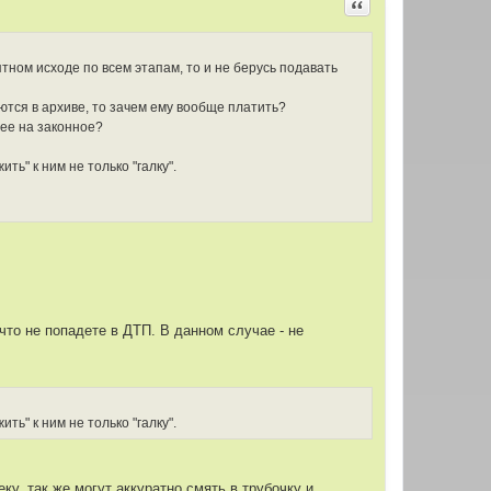
Цитировать
тном исходе по всем этапам, то и не берусь подавать
еются в архиве, то зачем ему вообще платить?
жее на законное?
ть" к ним не только "галку".
что не попадете в ДТП. В данном случае - не
ть" к ним не только "галку".
у, так же могут аккуратно смять в трубочку и