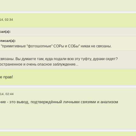
14, 02:34
сал(а):
 писал(а):
и "примитивные "фотошопные" СОРы и СОБы" никак не связаны.
связаны. Вы думаете там, куда подали всю эту туфту, дураки сидят?
остраненное и очень опасное заблуждение...
е прав!
14, 02:44
ние - это вывод, подтверждённый личными связями и анализом