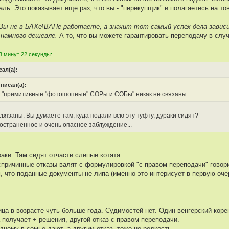
ль. Это показывает еще раз, что вы - "перекупщик" и полагаетесь на тов
Вы не в БАХе\ВАНе работаете, а значит тот самый успех дела зависи
 намного дешевле.
А то, что вы можете гарантировать переподачу в случ
3 минут 22 секунды:
сал(а):
 писал(а):
и "примитивные "фотошопные" СОРы и СОБы" никак не связаны.
связаны. Вы думаете там, куда подали всю эту туфту, дураки сидят?
остраненное и очень опасное заблуждение...
аки. Там сидят отчасти слепые котята.
еспричинные отказы валят с формулировкой "с правом переподачи" говор
м, что поданные документы не липа (именно это интерисует в первую оче
ица в возрасте чуть больше года. Судимостей нет. Один венгерский кор
 получает + решения, другой отказ с правом переподачи.
дному в семье дают, а другим отказ, тоже не редкость.