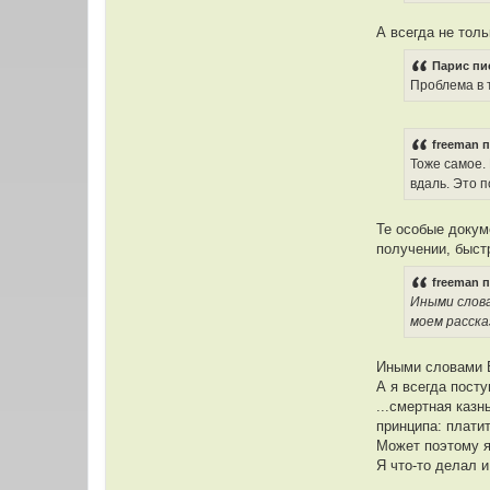
ф
о
А всегда не тол
р
м
а
Парис пи
ц
Проблема в т
и
я
п
о
л
freeman п
ь
Тоже самое. 
з
о
вдаль. Это п
в
а
т
Те особые докум
е
л
получении, быст
я
П
freeman п
а
р
Иными слова
и
моем расска
с
Иными словами В
А я всегда пост
...смертная казн
принципа: платит
Может поэтому я
Я что-то делал 