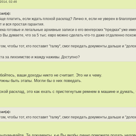
2014, 02:46
сал(а):
ще платить, если ждать плохой расклад? Лично я, если не уверен в благоприя
т и вся простая гарантия.
века готовые и легальные архивные записи о его венгерских "предках" уже им
то Вы думаете, что за 5 тыс. евро можно сделать что-то даже отдаленно похо
ом, чтобы тот, кто поставит "галку", смог передать документы дальше и "доложи
ата за лихоимство и жажду наживы. Доступно?
бойтесь, ваши доходы никто не считает. Это ни к чему.
лжны быть этапы. Могли бы о них поведать.
охой расклад, это как ехать с пристегнутым ремнем в машине и думать, 
сал(а):
ом, чтобы тот, кто поставит "галку", смог передать документы дальше и "доложи
выдумывайте. Те документы, к-е Вы якобы лично поможете подать человек