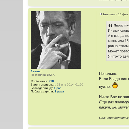
freeman
»
18 фев 
С
о
о
Парис пи
б
Иными слова
щ
е
А я всегда 
н
казнь или 15
и
е
ровно стольк
Может поэтом
Я что-то дел
freeman
Печально.
Постоялец 1h2.ru
Если Вы до сих 
Сообщения:
218
Зарегистрирован:
31 янв 2014, 01:20
нужно.
Благодарил (а):
1 раз
Поблагодарили:
3 раза
Никто Вас не за
Еще раз повтор
пакет, к-й мож
Цель определяет к