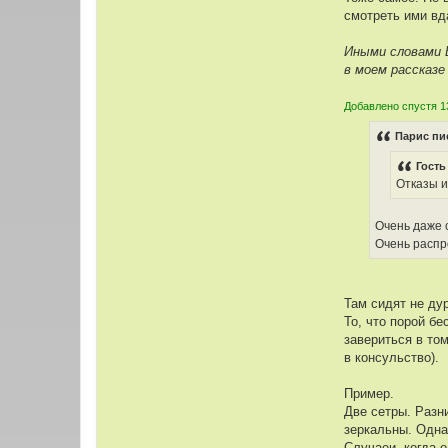
смотреть ими вда
Иными словами 
в моем рассказе
Добавлено спустя 1
Парис пи
Гость
Отказы 
Очень даже 
Очень распр
Там сидят не дур
То, что порой б
завериться в то
в консульство).
Пример.
Две сетры. Разн
зеркальны. Одна
Случаеи, когда о