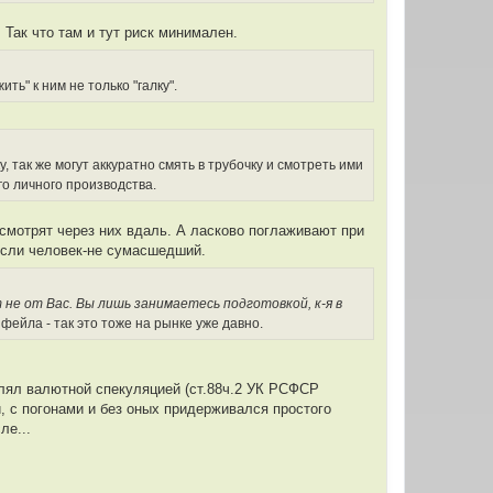
Так что там и тут риск минимален.
ть" к ним не только "галку".
 так же могут аккуратно смять в трубочку и смотреть ими
его личного производства.
смотрят через них вдаль. А ласково поглаживают при
если человек-не сумасшедший.
не от Вас. Вы лишь занимаетесь подготовкой, к-я в
фейла - так это тоже на рынке уже давно.
шлял валютной спекуляцией (ст.88ч.2 УК РСФСР
й, с погонами и без оных придерживался простого
ле...