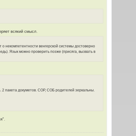
еряет всякий смысл.
ит о некомпетентности венгерской системы достоверно
едь). Язык можно проверить позже (присяга, вызвать в
ь. 2 пакета докуметов. СОР, СОБ родителей зеркальны.
я".