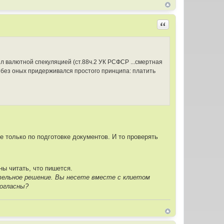
Цитировать
ял валютной спекуляцией (ст.88ч.2 УК РСФСР ...смертная
и и без оных придерживался простого принципа: платить
е только по подготовке документов. И то проверять
ны читать, что пишется.
ательное решение. Вы несете вместе с клиетом
согласны?