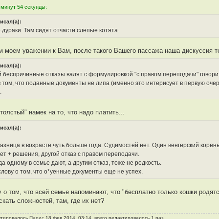
 минут 54 секунды:
исал(а):
 дураки. Там сидят отчасти слепые котята.
ем моем уважении к Вам, после такого Вашего пассажа наша дискуссия т
исал(а):
ой беспричинные отказы валят с формулировкой "с правом переподачи" говор
в том, что поданные документы не липа (именно это интерисует в первую очер
.
толстый" намек на то, что надо платить...
исал(а):
Разница в возрасте чуть больше года. Судимостей нет. Один венгерский корен
ет + решения, другой отказ с правом переподачи.
да одному в семье дают, а другим отказ, тоже не редкость.
слову о том, что о*уенные документы еще не успех.
у о том, что всей семье напоминают, что "бесплатно только кошки родятс
кать сложностей, там, где их нет?
ктировалось
Парис
18 фев 2014, 03:14, всего редактировалось 1 раз.