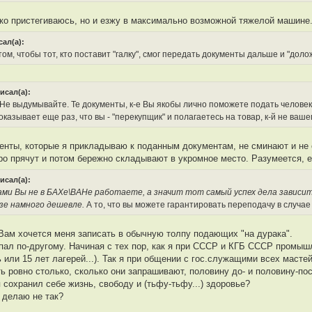
ько пристегиваюсь, но и езжу в максимально возможной тяжелой машине. 
сал(а):
ом, чтобы тот, кто поставит "галку", смог передать документы дальше и "доложи
исал(а):
Не выдумывайте. Те документы, к-е Вы якобы лично поможете подать человеку,
оказывает еще раз, что вы - "перекупщик" и полагаетесь на товар, к-й не ваш
енты, которые я прикладываю к поданным документам, не сминают и не 
ро прячут и потом бережно складывают в укромное место. Разумеется, 
исал(а):
ми Вы не в БАХе\ВАНе работаете, а значит тот самый успех дела зависит 
зе намного дешевле.
А то, что вы можете гарантировать переподачу в случае 
ам хочется меня записать в обычную толпу подающих "на дурака".
упал по-другому. Начиная с тех пор, как я при СССР и КГБ СССР промы
ь или 15 лет лагерей...). Так я при общении с гос.служащими всех масте
ь ровно столько, сколько они запрашивают, половину до- и половину-пос
 сохранил себе жизнь, свободу и (тьфу-тьфу...) здоровье?
и делаю не так?