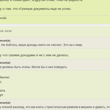
ву о том, что о*уенные документы еще не успех.
алибр
014, 03:03
исал(а):
 Не бойтесь, ваши доходы никто не считает. Это ни к чему.
у что своими доходами я ни с кем не делюсь.
исал(а):
е должны быть этапы. Могли бы о них поведать.
обычно:
с,
ата.
рт.
исал(а):
 плохой расклад, это как ехать с пристегнутым ремнем в машине и думать, чт