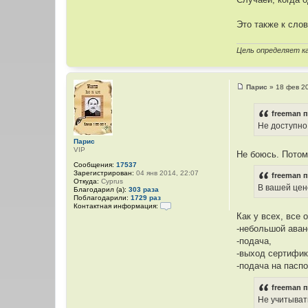
Это также к сло
Цель определяет к
Парис
»
18 фев 2
С
о
о
freeman п
б
Не доступно.
щ
е
Парис
н
VIP
и
Не боюсь. Потом
е
Сообщения:
17537
Зарегистрирован:
04 янв 2014, 22:07
freeman п
Откуда:
Cyprus
В вашей цен
Благодарил (а):
303 раза
Поблагодарили:
1729 раз
Контактная информация:
К
Как у всех, все 
о
-небольшой аван
н
т
-подача,
а
-выход сертифик
к
т
-подача на паспо
н
а
freeman п
я
и
Не учитывать
н