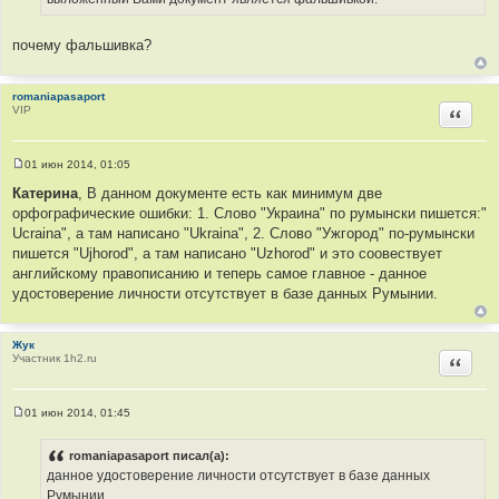
н
и
е
почему фальшивка?
romaniapasaport
VIP
Цитир
01 июн 2014, 01:05
С
о
Катерина
, В данном документе есть как минимум две
о
орфографические ошибки: 1. Слово "Украина" по румынски пишется:"
б
щ
Ucraina", а там написано "Ukraina", 2. Слово "Ужгород" по-румынски
е
пишется "Ujhorod", а там написано "Uzhorod" и это соовествует
н
и
английскому правописанию и теперь самое главное - данное
е
удостоверение личности отсутствует в базе данных Румынии.
Жук
Участник 1h2.ru
Цитир
01 июн 2014, 01:45
С
о
о
romaniapasaport писал(а):
б
данное удостоверение личности отсутствует в базе данных
щ
е
Румынии.