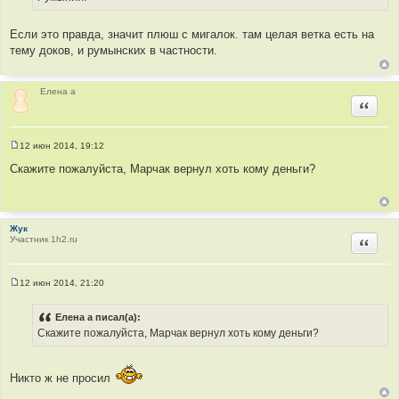
н
и
е
Если это правда, значит плюш с мигалок. там целая ветка есть на
тему доков, и румынских в частности.
Eлена а
Цитир
12 июн 2014, 19:12
С
о
Скажите пожалуйста, Марчак вернул хоть кому деньги?
о
б
щ
е
н
Жук
и
Участник 1h2.ru
е
Цитир
12 июн 2014, 21:20
С
о
о
Eлена а писал(а):
б
Скажите пожалуйста, Марчак вернул хоть кому деньги?
щ
е
н
и
е
Никто ж не просил