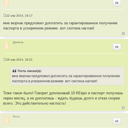
е
Цитир
22 апр 2014, 16:17
С
о
мне морчак предложил доплатить за гарантированное получение
о
паспорта в ускоренном режиме. вот скотина наглая!
б
щ
е
н
и
Данила
е
Цитир
26 апр 2014, 19:21
С
о
о
Гость писал(а):
б
мне морчак предложил доплатить за гарантированное получение
щ
е
паспорта в ускоренном режиме. вот скотина наглая!
н
и
е
Тоже такое было! Говорит доплачивай 10 КЕвро и паспорт получишь
через месяц, а не доплатишь - ждать будешь долго и отказ скорее
всего. Это действительно наглость!
Гость
Цитир