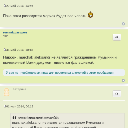
27 май 2014, 14:56
С
о
Пока лохи разводятся морчак будет вас чесать
о
б
щ
е
н
romaniapasaport
и
VIP
е
Цитир
31 май 2014, 10:48
С
о
Никсон
, marchak aleksandr не является гражданином Румынии и
о
выложенный Вами документ является фальшивкой.
б
щ
е
У вас нет необходимых прав для просмотра вложений в этом сообщении.
н
и
е
Катерина
Цитир
01 июн 2014, 00:12
С
о
о
romaniapasaport писал(а):
б
marchak aleksandr не является гражданином Румынии и
щ
е
выложенный Вами документ является фальшивкой.