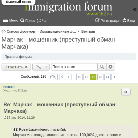
Быстрый поиск
Меню
Поиск
Чат
Регистрация
Вход
Список форумов
Иммиграционные форумы | Immigration forums
Венгрия
Марчак - мошенник (преступный обман
ои
Марчака)
ск
Правила форума
Ответить
Сообщений: 198
1
…
10
11
12
13
14
Никсон
Участник 1h2.ru
Цитир
Re: Марчак - мошенник (преступный обман
Марчака)
17 апр 2014, 11:26
С
о
о
Roza-Luxembuorg писал(а):
б
Марчак Александр мошенник - это на 100,00% достоверная и
щ