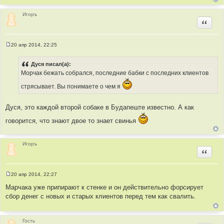
Игоръ
Цитир
20 апр 2014, 22:25
С
о
о
Дуся писал(а):
б
Морчак бежать собрался, последние бабки с последних клиентов
щ
е
н
стрясывает. Вы понимаете о чем я
и
е
Дуся, это каждой второй собаке в Будапеште известно. А как
говорится, что знают двое то знает свинья
Игоръ
Цитир
20 апр 2014, 22:27
С
о
Марчака уже припирают к стенке и он действительно форсирует
о
сбор денег с новых и старых клиентов перед тем как свалить.
б
щ
е
н
и
Гость