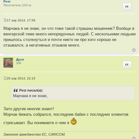
Pest
Посетитель 1h2.ru
Цитир
17 апр 2014, 17:59
С
о
Марчака я не знаю, он что тоже такой страшны мошенник? Вообще в
о
венгерской теме много непорядочных людей. С несколькими людьми
б
щ
пришлось столкнуться и почти никто ни про кого хорошо не
е
отзывался, а негативных отзывов много.
н
и
е
Дуся
VIP
Цитир
20 апр 2014, 22:15
С
о
о
Pest писал(а):
б
Марчака я не знаю,
щ
е
н
и
Зато другие многие знают!
е
Морчак бежать собрался, последние бабки с последних клиентов
стрясывает. Вы понимаете о чем я
Законное гражданство ЕС, CARICOM.