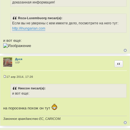
е
доказанная информация!
н
и
е
Roza-Luxembuorg писал(а):
Если вы не уверены с кем имеете дело, посмотрите на него тут:
http://ihungarian.com
и вот еще:
Дуся
VIP
Цитир
17 апр 2014, 17:26
С
о
о
Никсон писал(а):
б
и вот еще:
щ
е
н
и
е
на поросенка похож он тут
Законное гражданство ЕС, CARICOM.