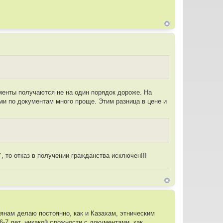
менты получаются не на один порядок дороже. На
ами по документам много проще. Этим разница в цене и
, то отказ в получении гражданства исключен!!!
янам делаю постоянно, как и Казахам, этническим
-7 лет, никакой сложности с документами, как