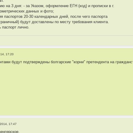
ап.
ю на 3 дня: - за Указом, оформление ЕГН (код) и прописки в г.
ометрических данных и фото;
ия паспортов 20-30 календарных дней, после чего паспорта
аграничный) будут доставлены по месту требования клиента.
 паспорт лично.
14, 17:20
нтами будут подтверждены болгарские "корни" претендента на гражданс
2014, 17:47
венгерское.