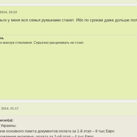
2014, 23:22
еньги у меня вся семья румынами станет. Ибо по срокам даже дольше по
на.
 махнув стекломоя. Серьезно расценивать не стоит.
 2014, 01:17
писал(а):
 Украины:
чи основного пакета документов оплата за 1-й этап – 8 тыс Евро
хождения интервью, оплата за 2-ой этап – 4 тыс Евро