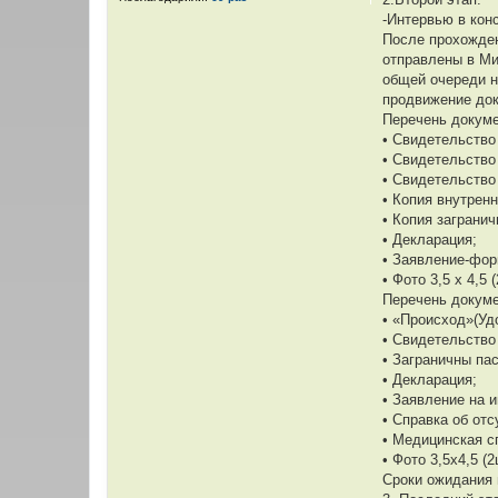
-Интервью в кон
После прохожден
отправлены в Ми
общей очереди н
продвижение до
Перечень докуме
• Свидетельство
• Свидетельство
• Свидетельство 
• Копия внутренн
• Копия загранич
• Декларация;
• Заявление-фор
• Фото 3,5 х 4,5 
Перечень докуме
• «Происход»(Уд
• Свидетельство
• Заграничны пас
• Декларация;
• Заявление на 
• Справка об от
• Медицинская с
• Фото 3,5х4,5 (2
Сроки ожидания 