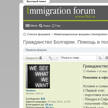
Быстрый поиск
Меню
Поиск
Чат
Список форумов
Иммиграционные форумы | Immigration
Гражданство Болгарии. Помощь в по
Правила форума
Закрыто
Гражданств
Vladimir
»
11 мар 
С
о
Поможем в офо
о
б
щ
Условия и схема
е
1.Первый этап:
Vladimir
н
Эксперт 1h2.ru
и
- подготовка осн
е
Сообщения:
828
- Поездка в Соф
Зарегистрирован:
05 мар 2014, 12:00
- получение «Пр
Благодарил (а):
28 раз
Поблагодарили:
69 раз
2.Второй этап: