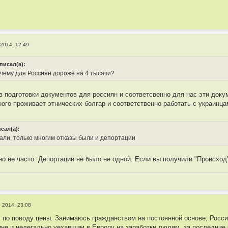
2014, 12:49
писал(а):
очему для Россиян дороже на 4 тысячи?
в подготовки документов для россиян и соответсвенно для нас эти доку
ного проживает этнических болгар и соответственно работать с украинц
сал(а):
лали, только многим отказы были и депортации
но не часто. Депортации не было не одной. Если вы получили "Происход"
 2014, 23:08
т по поводу цены. Занимаюсь гражданством на постоянной основе, Росси
ине и нелегально уехавшим в Европу на заработки людям, за последние 6