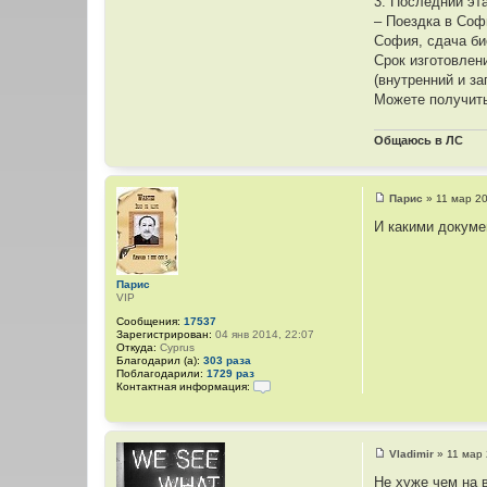
3. Последний эт
– Поездка в Софи
София, сдача би
Срок изготовлен
(внутренний и з
Можете получить
Общаюсь в ЛС
Парис
»
11 мар 20
С
о
И какими докуме
о
б
щ
е
Парис
н
VIP
и
е
Сообщения:
17537
Зарегистрирован:
04 янв 2014, 22:07
Откуда:
Cyprus
Благодарил (а):
303 раза
Поблагодарили:
1729 раз
Контактная информация:
К
о
н
т
а
Vladimir
»
11 мар 
С
к
о
т
Не хуже чем на 