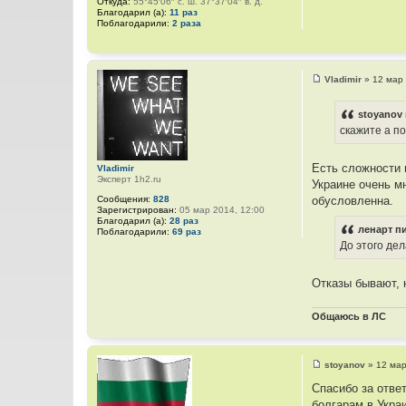
Откуда:
55°45′06″ с. ш. 37°37′04″ в. д.
Благодарил (а):
11 раз
Поблагодарили:
2 раза
Vladimir
»
12 мар 
С
о
о
stoyanov 
б
скажите а п
щ
е
н
и
Есть сложности 
Vladimir
е
Эксперт 1h2.ru
Украине очень м
Сообщения:
828
обусловленна.
Зарегистрирован:
05 мар 2014, 12:00
Благодарил (а):
28 раз
ленарт пи
Поблагодарили:
69 раз
До этого де
Отказы бывают, 
Общаюсь в ЛС
stoyanov
»
12 мар
С
о
Спасибо за отве
о
болгарам в Укра
б