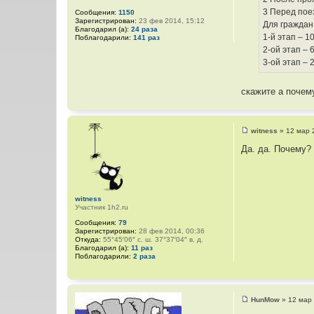
е
3 Перед пое
Сообщения:
1150
Зарегистрирован:
23 фев 2014, 15:12
Для граждан
Благодарил (а):
24 раза
1-й этап – 1
Поблагодарили:
141 раз
2-ой этап – 
3-ой этап – 
скажите а почем
witness
»
12 мар 
С
о
Да. да. Почему?
о
б
щ
е
н
и
witness
е
Участник 1h2.ru
Сообщения:
79
Зарегистрирован:
28 фев 2014, 00:36
Откуда:
55°45′06″ с. ш. 37°37′04″ в. д.
Благодарил (а):
11 раз
Поблагодарили:
2 раза
HunMow
»
12 мар 
С