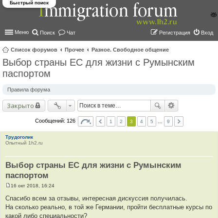
Быстрый поиск
Меню
Поиск
Чат
Регистрация
Вход
Список форумов
Прочее
Разное. Свободное общение
Выбор страны ЕС для жизни с Румынским
ои
паспортом
ск
Правила форума
Закрыто
Сообщений: 126
1
2
3
4
5
…
9
Трудоголик
Опытный 1h2.ru
Выбор страны ЕС для жизни с Румынским
паспортом
16 окт 2018, 16:24
С
о
Спасибо всем за отзывы, интересная дискуссия получилась.
о
На сколько реально, в той же Германии, пройти бесплатные курсы по
б
щ
какой либо специальности?