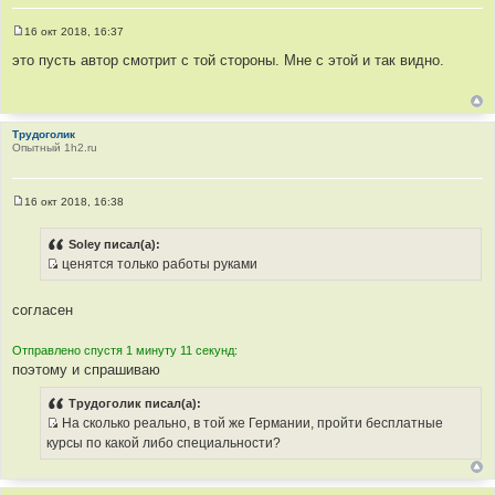
16 окт 2018, 16:37
С
о
это пусть автор смотрит с той стороны. Мне с этой и так видно.
о
б
щ
е
н
Трудоголик
и
Опытный 1h2.ru
е
16 окт 2018, 16:38
С
о
о
Soley писал(а):
б
ценятся только работы руками
щ
И
е
н
с
и
согласен
т
е
о
Отправлено спустя 1 минуту 11 секунд:
ч
поэтому и спрашиваю
н
и
Трудоголик писал(а):
к
На сколько реально, в той же Германии, пройти бесплатные
ц
И
курсы по какой либо специальности?
и
с
т
т