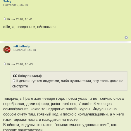
а
о
Soley
Постоялец 1h2.ru
т
ч
ы
н
и
16 окт 2018, 16:41
к
С
о
olle
, а, пардоньте, обознался
ц
о
и
б
щ
т
е
а
н
и
mikhailosip
т
е
Бывалый 1h2.ru
ы
16 окт 2018, 16:43
С
о
о
Soley писал(а):
б
it демпингуется индусами, либо нужны гении, в ту степь даже не
щ
И
е
смотрите
н
с
и
т
е
товарищ в Праге жил четыре года, потом уехал и вот сейчас снова
о
перебрался, дали оффер, junior front-end, 7 eur/hr. 8 месяцев
ч
самообучения, какие-то недорогие онлайн курсы. Индусы не на
н
особом счету там, грязный код и плохо с коммуникациями, а у него
и
язык, адекватность и находится на месте.
к
В общем, индусы это такое, "сомнительное удовольствие", как
ц
говорят работадатели.