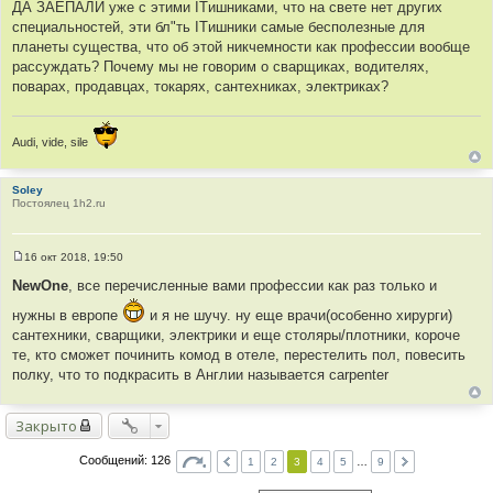
и
ДА ЗАЕПАЛИ уже с этими ITишниками, что на свете нет других
т
е
специальностей, эти бл"ть ITишники самые бесполезные для
о
планеты существа, что об этой никчемности как профессии вообще
ч
рассуждать? Почему мы не говорим о сварщиках, водителях,
н
поварах, продавцах, токарях, сантехниках, электриках?
и
к
ц
Audi, vide, sile
и
т
Soley
а
Постоялец 1h2.ru
т
ы
16 окт 2018, 19:50
С
о
NewOne
, все перечисленные вами профессии как раз только и
о
б
нужны в европе
и я не шучу. ну еще врачи(особенно хирурги)
щ
сантехники, сварщики, электрики и еще столяры/плотники, короче
е
н
те, кто сможет починить комод в отеле, перестелить пол, повесить
и
полку, что то подкрасить в Англии называется carpenter
е
Закрыто
Сообщений: 126
1
2
3
4
5
…
9