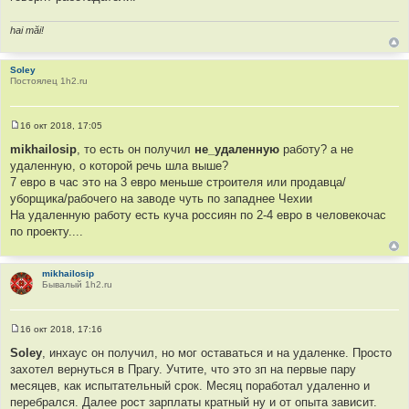
и
т
hai măi!
а
т
ы
Soley
Постоялец 1h2.ru
16 окт 2018, 17:05
С
о
mikhailosip
, то есть он получил
не_удаленную
работу? а не
о
удаленную, о которой речь шла выше?
б
щ
7 евро в час это на 3 евро меньше строителя или продавца/
е
уборщика/рабочего на заводе чуть по западнее Чехии
н
и
На удаленную работу есть куча россиян по 2-4 евро в человекочас
е
по проекту....
mikhailosip
Бывалый 1h2.ru
16 окт 2018, 17:16
С
о
Soley
, инхаус он получил, но мог оставаться и на удаленке. Просто
о
захотел вернуться в Прагу. Учтите, что это зп на первые пару
б
щ
месяцев, как испытательный срок. Месяц поработал удаленно и
е
перебрался. Далее рост зарплаты кратный ну и от опыта зависит.
н