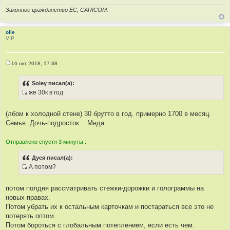
т
ц
т
Законное гражданство ЕС, CARICOM.
ы
и
о
т
ч
а
н
olle
VIP
т
и
ы
к
ц
16 окт 2018, 17:38
и
С
о
т
о
Soley писал(а):
а
б
же 30к в год
щ
т
И
е
ы
н
с
и
(лбом к холодной стене) 30 брутто в год. примерно 1700 в месяц.
т
е
Семья. Дочь-подросток... Мнда.
о
ч
Отправлено спустя 3 минуты :
н
и
Дуся писал(а):
к
А потом?
ц
И
и
с
потом полдня рассматривать стежки-дорожки и голограммы на
т
т
новых правах.
а
о
Потом убрать их к остальным карточкам и постараться все это не
т
ч
потерять оптом.
ы
н
Потом бороться с глобальным потеплением, если есть чем.
и