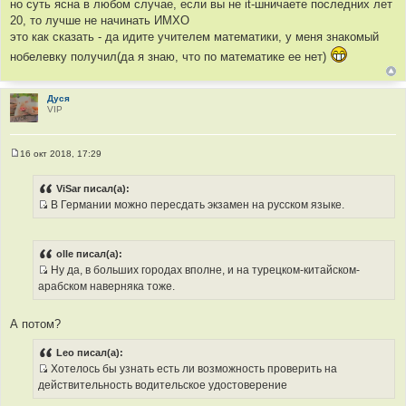
но суть ясна в любом случае, если вы не it-шничаете последних лет
20, то лучше не начинать ИМХО
это как сказать - да идите учителем математики, у меня знакомый
нобелевку получил(да я знаю, что по математике ее нет)
Дуся
VIP
16 окт 2018, 17:29
С
о
о
ViSar писал(а):
б
В Германии можно пересдать экзамен на русском языке.
щ
И
е
н
с
и
т
е
olle писал(а):
о
Ну да, в больших городах вполне, и на турецком-китайском-
ч
И
арабском наверняка тоже.
н
с
и
т
А потом?
к
о
ц
ч
Leo писал(а):
и
н
Хотелось бы узнать есть ли возможность проверить на
т
и
И
действительность водительское удостоверение
а
к
с