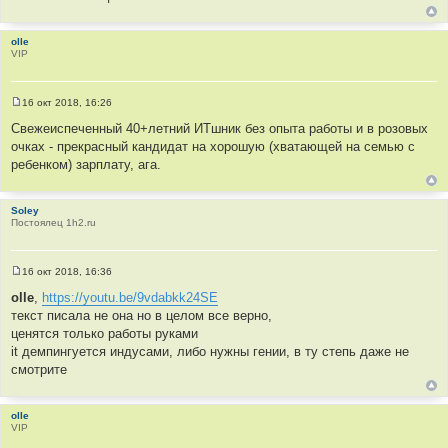
е
н
и
е
olle
VIP
16 окт 2018, 16:26
С
о
Свежеиспеченный 40+летний ИТшник без опыта работы и в розовых
о
очках - прекрасный кандидат на хорошую (хватающей на семью с
б
щ
ребенком) зарплату, ага.
е
н
и
е
Soley
Постоялец 1h2.ru
16 окт 2018, 16:36
С
о
olle
,
https://youtu.be/9vdabkk24SE
о
текст писала не она но в целом все верно,
б
щ
ценятся только работы руками
е
it демпингуется индусами, либо нужны гении, в ту степь даже не
н
и
смотрите
е
olle
VIP