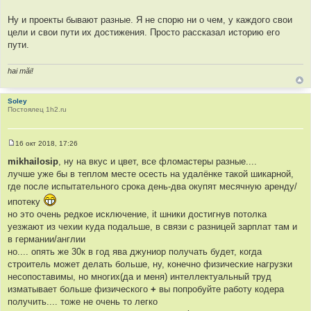
и
е
Ну и проекты бывают разные. Я не спорю ни о чем, у каждого свои
цели и свои пути их достижения. Просто рассказал историю его
пути.
hai măi!
Soley
Постоялец 1h2.ru
16 окт 2018, 17:26
С
о
mikhailosip
, ну на вкус и цвет, все фломастеры разные....
о
лучше уже бы в теплом месте осесть на удалёнке такой шикарной,
б
щ
где после испытательного срока день-два окупят месячную аренду/
е
н
ипотеку
и
но это очень редкое исключение, it шники достигнув потолка
е
уезжают из чехии куда подальше, в связи с разницей зарплат там и
в германии/англии
но.... опять же 30к в год ява джуниор получать будет, когда
строитель может делать больше, ну, конечно физические нагрузки
несопоставимы, но многих(да и меня) интеллектуальный труд
изматывает больше физического
+
вы попробуйте работу кодера
получить.... тоже не очень то легко