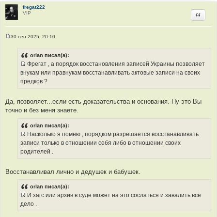
т
fregat222
VIP
Цитир
а
т
ы
30 сен 2025, 20:10
С
о
о
orlan писал(а):
б
Фрегат , а порядок восстановления записей Украины позволяет
щ
И
е
внукам или правнукам восстанавливать актовые записи на своих
н
с
предков ?
и
т
е
о
Да, позволяет...если есть доказательства и основания. Ну это Вы
ч
точно и без меня знаете.
н
и
orlan писал(а):
к
Насколько я помню , порядком разрешается восстанавливать
ц
И
записи только в отношении себя либо в отношении своих
и
с
родителей .
т
т
а
о
Восстанавливал лично и дедушек и бабушек.
т
ч
ы
н
orlan писал(а):
и
И загс или архив в суде может на это сослаться и завалить всё
к
И
дело .
ц
с