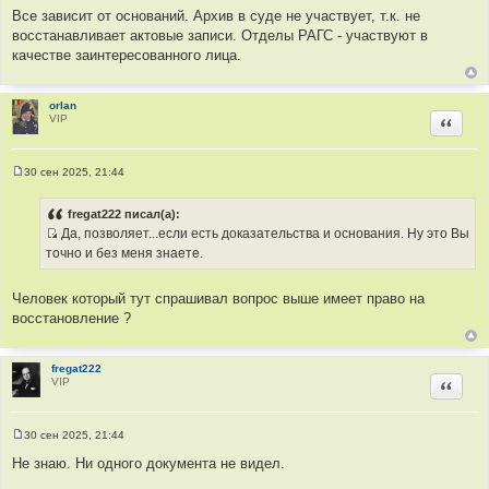
и
т
Все зависит от оснований. Архив в суде не участвует, т.к. не
т
о
восстанавливает актовые записи. Отделы РАГС - участвуют в
а
ч
качестве заинтересованного лица.
т
н
ы
и
к
orlan
VIP
Цитир
ц
и
т
30 сен 2025, 21:44
а
С
о
т
о
fregat222 писал(а):
ы
б
Да, позволяет...если есть доказательства и основания. Ну это Вы
щ
И
е
точно и без меня знаете.
н
с
и
т
е
Человек который тут спрашивал вопрос выше имеет право на
о
восстановление ?
ч
н
и
fregat222
VIP
Цитир
к
ц
и
30 сен 2025, 21:44
т
С
о
Не знаю. Ни одного документа не видел.
а
о
т
б