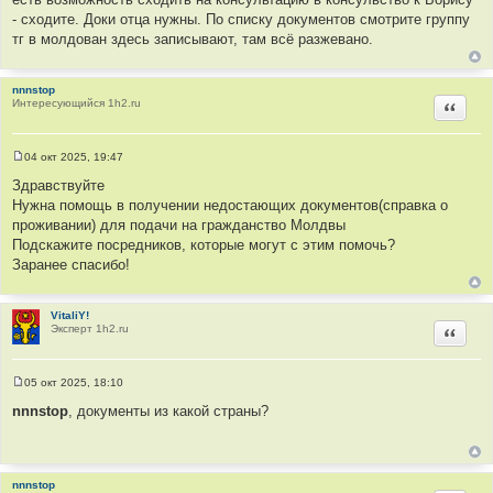
б
щ
- сходите. Доки отца нужны. По списку документов смотрите группу
е
тг в молдован здесь записывают, там всё разжевано.
н
и
е
nnnstop
Интересующийся 1h2.ru
Цитир
04 окт 2025, 19:47
С
о
Здравствуйте
о
Нужна помощь в получении недостающих документов(справка о
б
щ
проживании) для подачи на гражданство Молдвы
е
Подскажите посредников, которые могут с этим помочь?
н
и
Заранее спасибо!
е
VitaliY!
Эксперт 1h2.ru
Цитир
05 окт 2025, 18:10
С
о
nnnstop
, документы из какой страны?
о
б
щ
е
н
nnnstop
и