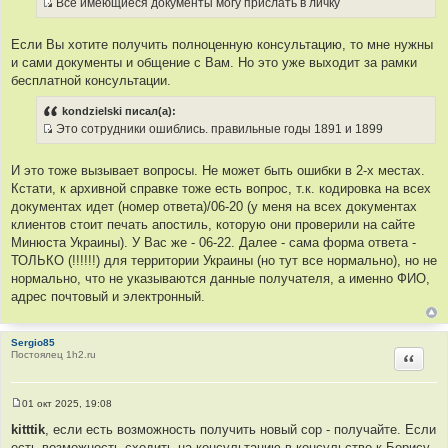
Все имеющиеся документы могу прислать в личку
щ
т
И
е
ы
н
с
и
Если Вы хотите получить полноценную консультацию, то мне нужны
т
е
и сами документы и общение с Вам. Но это уже выходит за рамки
о
бесплатной консультации.
ч
н
kondzielski писал(а):
и
Это сотрудники ошиблись. правильные годы 1891 и 1899
к
И
ц
с
И это тоже вызывает вопросы. Не может быть ошибки в 2-х местах.
и
т
Кстати, к архивной справке тоже есть вопрос, т.к. кодировка на всех
т
о
документах идет (номер ответа)/06-20 (у меня на всех документах
а
ч
клиентов стоит печать апостиль, которую они проверили на сайте
т
н
Минюста Украины). У Вас же - 06-22. Далее - сама форма ответа -
ы
и
ТОЛЬКО (!!!!!!) для территории Украины (но тут все нормально), но не
к
нормально, что не указываются данные получателя, а именно ФИО,
ц
адрес почтовый и электронный.
и
т
а
Sergio85
Постоялец 1h2.ru
Цитир
т
ы
01 окт 2025, 19:08
С
о
kitttik
, если есть возможность получить новый сор - получайте. Если
о
есть возможность сходить на консультацию в консульство к Борису