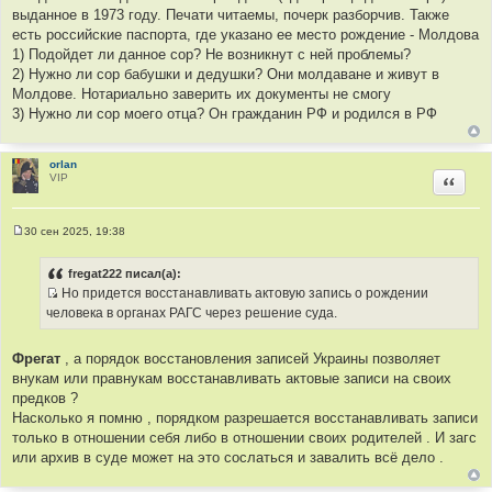
е
выданное в 1973 году. Печати читаемы, почерк разборчив. Также
н
и
есть российские паспорта, где указано ее место рождение - Молдова
е
1) Подойдет ли данное сор? Не возникнут с ней проблемы?
2) Нужно ли сор бабушки и дедушки? Они молдаване и живут в
Молдове. Нотариально заверить их документы не смогу
3) Нужно ли сор моего отца? Он гражданин РФ и родился в РФ
orlan
VIP
Цитир
30 сен 2025, 19:38
С
о
о
fregat222 писал(а):
б
Но придется восстанавливать актовую запись о рождении
щ
И
е
человека в органах РАГС через решение суда.
н
с
и
т
е
Фрегат
, а порядок восстановления записей Украины позволяет
о
внукам или правнукам восстанавливать актовые записи на своих
ч
предков ?
н
Насколько я помню , порядком разрешается восстанавливать записи
и
только в отношении себя либо в отношении своих родителей . И загс
к
или архив в суде может на это сослаться и завалить всё дело .
ц
и