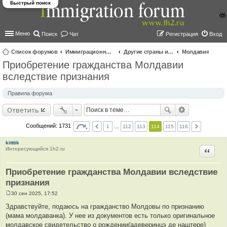
Быстрый поиск
Меню
Поиск
Чат
Регистрация
Вход
Список форумов
Иммиграционные форумы | Immigration forums
Другие страны и вопросы Шенгена
Молдавия
Приобретение гражданства Молдавии
ои
вследствие признания
ск
Правила форума
Ответить
Сообщений: 1731
1
…
112
113
114
115
116
kitttik
Интересующийся 1h2.ru
Цитир
Приобретение гражданства Молдавии вследствие
признания
30 сен 2025, 17:52
С
о
Здравствуйте, подаюсь на гражданство Молдовы по признанию
о
(мама молдаванка). У нее из документов есть только оригинальное
б
щ
молдавское свидетельство о рождении(адеверинцэ де наштере)