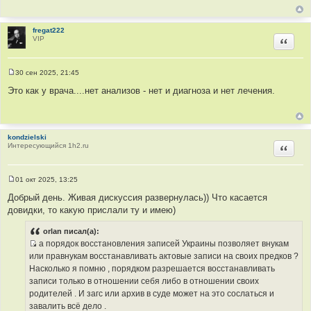
щ
ы
е
н
и
fregat222
е
VIP
Цитир
30 сен 2025, 21:45
С
о
Это как у врача....нет анализов - нет и диагноза и нет лечения.
о
б
щ
е
н
kondzielski
и
Интересующийся 1h2.ru
е
Цитир
01 окт 2025, 13:25
С
о
Добрый день. Живая дискуссия развернулась)) Что касается
о
довидки, то какую прислали ту и имею)
б
щ
е
orlan писал(а):
н
а порядок восстановления записей Украины позволяет внукам
и
И
е
или правнукам восстанавливать актовые записи на своих предков ?
с
Насколько я помню , порядком разрешается восстанавливать
т
записи только в отношении себя либо в отношении своих
о
родителей . И загс или архив в суде может на это сослаться и
ч
завалить всё дело .