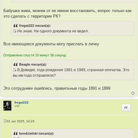
н
и
Бабушка жива, можем от ее имени восстановить, вопрос только как
к
это сделать с территории РК?
ц
и
fregat222 писал(а):
т
Не знаю. Ни одного документа не видел.
а
И
т
с
Все имеющиеся документы могу прислать в личку
ы
т
о
Отправлено спустя 10 минут 36 секунд:
ч
н
Beagle писал(а):
и
В Довидке, года рождения 1981 и 1989, странная опечатка. Это
к
И
вы им года отправляли?
ц
с
и
т
Это сотрудники ошиблись. правильные годы 1891 и 1899
т
о
а
ч
т
н
fregat222
VIP
Цитир
ы
и
к
ц
01 окт 2025, 14:23
и
С
о
т
о
kondzielski писал(а):
а
б