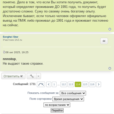
понятно. Дело в том, что если Вы хотите получить документ,
б
щ
который определяет проживание ДО 1991 года, то получить будет
е
достаточно сложно. Сужу по своему очень богатому опыту.
н
и
Исключение бывают, если только человек оформлял официально
е
выезд на ПМЖ либо проживал до 1991 года и проживает постоянно
на сейчас.
Serghei Stor
Участник 1h2.ru
Цитир
06 окт 2025, 19:25
С
о
nnnstop
,
о
Не выдают такие справки.
б
щ
е
н
Ответить
и
е
Сообщений: 1731
1
…
112
113
114
115
116
Показать сообщения за:
Поле сортировки