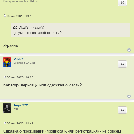
Интересующийся 1h2.ru
е
Цитир
05 окт 2025, 19:10
С
о
о
VitaliY! писал(а):
б
документы из какой страны?
щ
е
н
и
Украина
е
VitaliY!
Эксперт 1h2.ru
Цитир
06 окт 2025, 18:23
С
о
nnnstop
, черновцы или одесская область?
о
б
щ
е
н
и
fregat222
е
VIP
Цитир
06 окт 2025, 18:43
С
о
Справка о проживании (прописка и/или регистрация) - не совсем
о