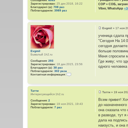
Сообщения:
6049
и
ч
Зарегистрирован:
25 дек 2018, 16:22
СОР + СОБ, загран
т
н
Благодарил (а):
708 раз
Viber, WhatsApp
+3
Поблагодарили:
3989 раз
а
и
т
к
ы
ц
и
Evgmil
»
17 ноя 2
С
т
о
ученица сдала п
а
о
"Сегодня На 14:
б
т
щ
сегодня делаете
ы
е
больше половин
Evgmil
н
Бывалый 1h2.ru
и
Меня спросили м
е
Сообщения:
293
Где живу; что з
Зарегистрирован:
18 дек 2015, 23:56
одного человека
Благодарил (а):
38 раз
Поблагодарили:
302 раза
Контактная информация:
К
о
н
т
Татти
а
Татти
»
19 ноя 20
Интересующийся 1h2.ru
С
к
о
т
Всем привет! Хоч
Сообщения:
2
о
н
Зарегистрирован:
19 ноя 2021, 19:43
до назначенного
б
а
Поблагодарили:
7 раз
щ
я
она сказала что 
е
и
в разводе, тут 
н
н
и
ф
дала на подпись л
е
о
наизусть, и она 
р