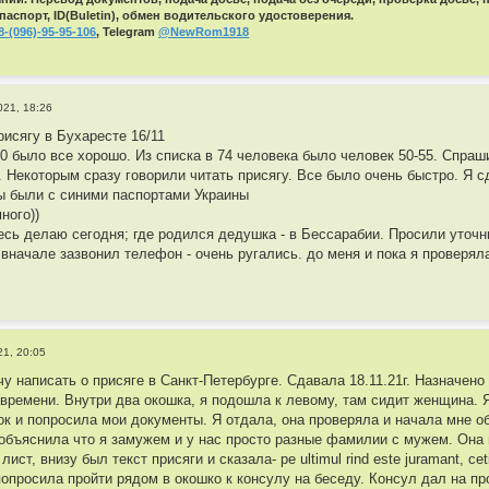
паспорт, ID(Buletin), обмен водительского удостоверения.
8-(096)-95-95-106
, Telegram
@NewRom1918
021, 18:26
рисягу в Бухаресте 16/11
00 было все хорошо. Из списка в 74 человека было человек 50-55. Спраш
. Некоторым сразу говорили читать присягу. Все было очень быстро. Я 
ы были с синими паспортами Украины
ного))
десь делаю сегодня; где родился дедушка - в Бессарабии. Просили уточ
 вначале зазвонил телефон - очень ругались. до меня и пока я проверял
21, 20:05
у написать о присяге в Санкт-Петербурге. Сдавала 18.11.21г. Назначено
 времени. Внутри два окошка, я подошла к левому, там сидит женщина. Я
ок и попросила мои документы. Я отдала, она проверяла и начала мне об
я объяснила что я замужем и у нас просто разные фамилии с мужем. Она
ист, внизу был текст присяги и сказала- pe ultimul rind este juramant, cet
попросила пройти рядом в окошко к консулу на беседу. Консул дал на пр