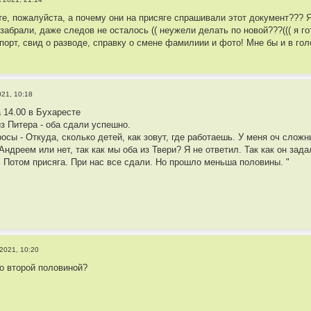
те, пожалуйста, а почему они на присяге спрашивали этот документ??? 
забрали, даже следов не осталось (( неужели делать по новой???((( я г
спорт, свид о разводе, справку о смене фамилиии и фото! Мне бы и в го
021, 10:18
 14.00 в Бухаресте
из Питера - оба сдали успешно.
росы - Откуда, сколько детей, как зовут, где работаешь. У меня оч сложн
Андреем или нет, так как мы оба из Твери? Я не ответил. Так как он зад
ё. Потом присяга. При нас все сдали. Но прошло меньша половины. "
 2021, 10:20
о второй половиной?