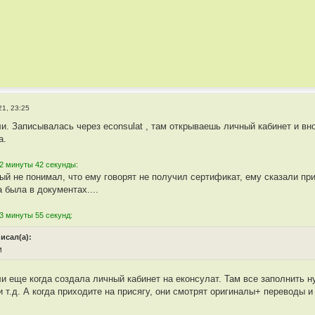
21, 23:25
ли. Записывалась через econsulat , там открываешь личный кабинет и 
а.
2 минуты 42 секунды:
ый не понимал, что ему говорят не получил сертификат, ему сказали при
 была в документах....
3 минуты 55 секунд:
писал(а):
и
ли еще когда создала личный кабинет на еконсулат. Там все заполнить 
 и т.д. А когда приходите на присягу, они смотрят оригиналы+ переводы