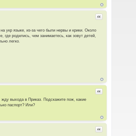
Цитировать
а укр языке, из-за чего были нервы и крики. Около
, где родились, чем занимаетесь, как зовут детей,
льно легко.
Цитировать
, жду выхода в Приказ. Подскажите пож, какие
лько паспорт? Или?
Цитировать