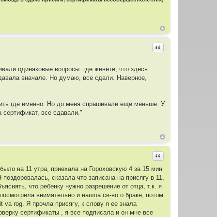
Цитировать
ивали одинаковые вопросы: где живёте, что здесь
сдавала вначале. Но думаю, все сдали. Наверное,
нить где именно. Но до меня спрашивали ещё меньше. У
а сертификат, все сдавали."
Цитировать
 было на 11 утра, приехала на Гороховскую 4 за 15 мин
 поздоровалась, сказала что записана на присягу в 11,
ъяснять, что ребенку нужно разрешение от отца, т.к. я
 посмотрела внимательно и нашла св-во о браке, потом
it va rog. Я прочла присягу, к слову я ее знала
оверку сертификаты , я все подписала и он мне все