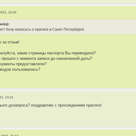
2021, 14:20
ал(а):
т! Хочу написать о присяге в Санкт-Петербурге.
 за отзыв!
алуйста, какие страницы паспорта Вы переводили?
 прошло с момента записи до назначенной даты?
окументы предоставляли?
еводов пользовались?
21, 23:24
 было дозапроса? поздравляю с прохождением присяги!
к 2021, 21:14