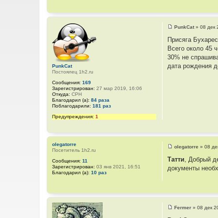
и
ф
е
о
р
м
а
PunkCat
»
08 дек 
С
ц
о
и
Присяга Бухарест
о
я
Всего около 45 
б
п
щ
о
30% не спрашива
е
л
дата рождения де
PunkCat
н
ь
Постоялец 1h2.ru
и
з
е
о
Сообщения:
169
в
Зарегистрирован:
27 мар 2019, 16:06
а
Откуда:
CPH
т
Благодарил (а):
84 раза
е
Поблагодарили:
181 раз
л
я
Предупреждения:
1
E
v
g
m
i
olegatorre
olegatorre
»
08 де
l
Посетитель 1h2.ru
С
о
Татти
, Добрый д
Сообщения:
11
о
Зарегистрирован:
03 янв 2021, 16:51
документы необх
б
Благодарил (а):
10 раз
щ
е
н
и
е
Fermer
»
08 дек 2
С
о