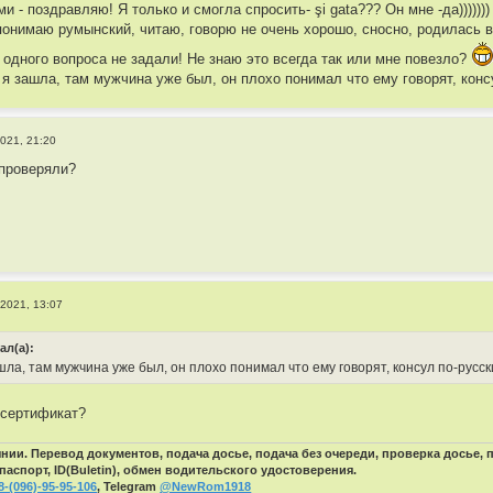
 - поздравляю! Я только и смогла спросить- şi gata??? Он мне -да))))))) я
понимаю румынский, читаю, говорю не очень хорошо, сносно, родилась 
и одного вопроса не задали! Не знаю это всегда так или мне повезло?
а я зашла, там мужчина уже был, он плохо понимал что ему говорят, консу
2021, 21:20
 проверяли?
 2021, 13:07
ал(а):
шла, там мужчина уже был, он плохо понимал что ему говорят, консул по-русски
 сертификат?
ии. Перевод документов, подача досье, подача без очереди, проверка досье,
паспорт, ID(Buletin), обмен водительского удостоверения.
8-(096)-95-95-106
, Telegram
@NewRom1918