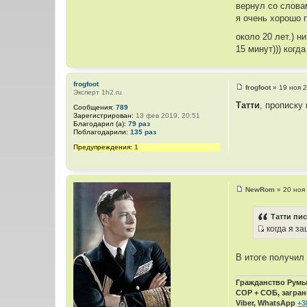
м
вернул со словами
а
я очень хорошо 
ц
и
около 20 лет.) н
я
п
15 минут))) когд
о
л
ь
з
frogfoot
о
frogfoot
»
19 ноя 
Эксперт 1h2.ru
в
С
а
о
Татти
, прописку
Сообщения:
789
т
о
Зарегистрирован:
13 фев 2019, 20:51
е
б
Благодарил (а):
79 раз
л
щ
Поблагодарили:
135 раз
я
е
E
н
Предупреждения:
1
v
и
g
е
m
i
l
NewRom
»
20 ноя
С
о
о
Татти пис
б
когда я за
щ
И
е
н
с
и
В итоге получил
т
е
о
Гражданство Румын
ч
СОР + СОБ, загран
н
Viber, WhatsApp
+3