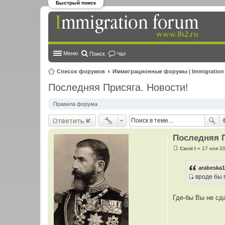
Быстрый поиск
Меню
Поиск
Чат
Список форумов
Иммиграционные форумы | Immigration
Последняя Присяга. Новости!
Правила форума
Ответить
Последняя П
Carol I
»
17 ноя 20
С
о
о
arabeska1
б
вроде бы п
щ
И
е
н
с
и
Где-бы Вы не сда
т
е
о
ч