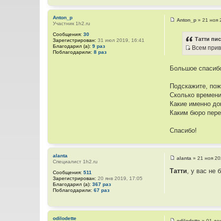
н
и
Anton_p
Anton_p
»
21 ноя 
к
Участник 1h2.ru
С
о
ц
Сообщения:
30
о
Татти пис
и
Зарегистрирован:
31 июл 2019, 16:41
б
Благодарил (а):
9 раз
Всем приве
щ
т
Поблагодарили:
8 раз
И
е
а
н
с
и
т
Большое спасибо
т
е
ы
о
Подскажите, пож
ч
Сколько времени
н
Какие именно д
и
Каким бюро пер
к
ц
Спасибо!
и
т
а
alanta
alanta
»
21 ноя 20
т
Специалист 1h2.ru
С
о
ы
Татти
, у вас не
Сообщения:
511
о
Зарегистрирован:
20 янв 2019, 17:05
б
Благодарил (а):
367 раз
щ
Поблагодарили:
67 раз
е
н
и
е
odilodette
odilodette
»
01 де