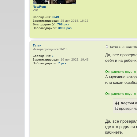
и
NewRom
к
VIP
ц
Сообщения:
6049
и
Зарегистрирован:
25 дек 2018, 16:22
т
Благодарил (а):
708 раз
Поблагодарили:
3989 раз
а
т
ы
Татти
Татти
»
20 ноя 20
Интересующийся 1h2.ru
С
о
Да, все проверя
Сообщения:
2
о
Зарегистрирован:
19 ноя 2021, 19:43
себя и на ребенк
б
Поблагодарили:
7 раз
щ
е
Отправлено спустя 
н
и
А мужчина котор
е
или какая ошибка
Отправлено спустя 
frogfoot 
проверял
И
с
Да, все проверя
т
где кто родился
о
кабинете.
ч