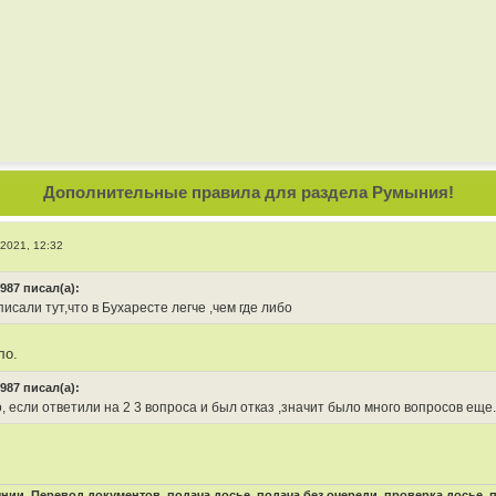
Дополнительные правила для раздела Румыния!
 2021, 12:32
987 писал(а):
исали тут,что в Бухаресте легче ,чем где либо
ло.
987 писал(а):
 если ответили на 2 3 вопроса и был отказ ,значит было много вопросов еще.
ии. Перевод документов, подача досье, подача без очереди, проверка досье,