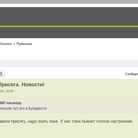
 forums
Румыния
Сообще
рисяга. Новости!
21, 11:07
987 писал(а):
исали тут,что в Бухаресте
вали присягу, надо знать язык. У них тоже бывает плохое настроение.