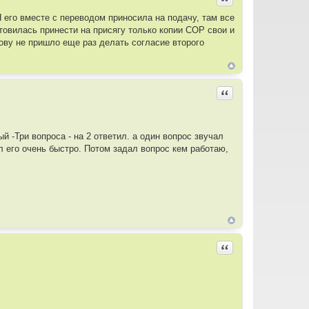
Я его вместе с переводом приносила на подачу, там все
отовилась принести на присягу только копии СОР свои и
лову не пришло еще раз делать согласие второго
Цитировать
ый -Три вопроса - на 2 ответил. а один вопрос звучал
ал его очень быстро. Потом задал вопрос кем работаю,
Цитировать