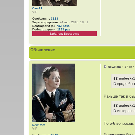
н
и
Carol I
VIP
к
ц
Сообщения:
3623
Зарегистрирован:
24 июл 2018, 18:51
и
Благодарил (а):
743 раза
т
Поблагодарили:
1199 раз
Забанен: Бессрочно
а
т
ы
Объявление
NewRom
»
17 ноя
С
о
о
arabeska1
б
вроде бы п
щ
И
е
н
с
и
Раньше так и бы
т
е
о
arabeska1
ч
интересно,
н
И
и
с
По 5-6 вопросов.
NewRom
к
т
VIP
ц
о
Гражданство Румын