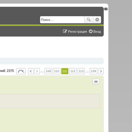
Регистрация
Вход
ний: 2375
1
…
109
110
111
112
113
…
159
Цитировать