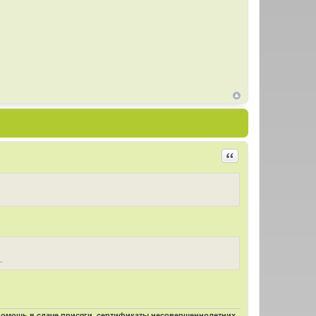
Цитировать
.
 помощь в сдаче присяги, сертификаты несовершеннолетних,