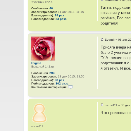
Участник 1h2.ru
С
о
Татти
, подскажи
Сообщения:
46
о
Зарегистрирован:
14 авг 2018, 11:15
согласия у меня 
б
Благодарил (а):
18 раз
щ
ребёнка, Рос па
Поблагодарили:
23 раза
е
родителя!
н
и
е
Evgmil
»
08 дек 2
С
о
Присяга вчера на
о
было 2 ученика 
б
щ
"У А. легкие воп
е
родственник я с 
Evgmil
н
Бывалый 1h2.ru
и
я ответил. И вс
е
Сообщения:
293
Зарегистрирован:
18 дек 2015, 23:56
Благодарил (а):
38 раз
Поблагодарили:
302 раза
Контактная информация:
К
о
н
т
а
гость111
»
08 дек
С
к
о
т
Что произошло с
о
н
б
а
щ
я
е
и
гость111
н
н