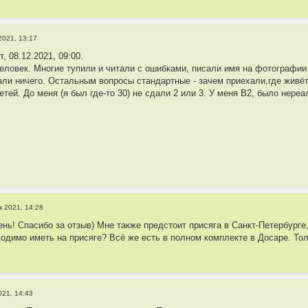
2021, 13:17
, 08.12.2021, 09:00.
человек. Многие тупили и читали с ошибками, писали имя на фотографии н
ли ничего. Остальным вопросы стандартные - зачем приехали,где живёте
тей. До меня (я был где-то 30) не сдали 2 или 3. У меня B2, было нереа
к 2021, 14:28
ень! Спасибо за отзыв) Мне также предстоит присяга в Санкт-Петербурге
одимо иметь на присяге? Всё же есть в полном комплекте в Досаре. То
021, 14:43