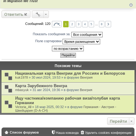
In Migration We Trust
Ответить
Сообщений: 120
1
2
3
4
5
…
8
Показать сообщения за:
Поле сортировки
Похожие темы
Нацианальная карта Венгрии для Россиян и Белорусов
kuk1978
» 30 июл 2024, 19:53 » в форуме
Венгрия
Карта Зарубежного Венгра
mbasyuk
» 31 авг 2024, 19:36 » в форуме
Венгрия
Ищу частника/компанию рабочая виза/голубая карта
Германии
Victoria_All
» 18 мар 2025, 00:32 » в форуме
Германия - Австрия -
Швейцария (D-A-CH)
Перейти
Список форумов
Наша команда
Удалить cookies конференции