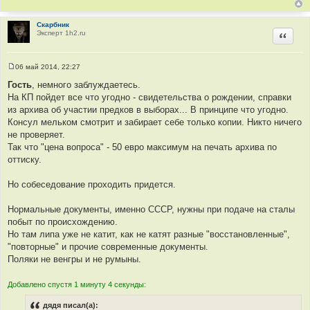
Скарбник
Эксперт 1h2.ru
Цитир
06 май 2014, 22:27
С
о
Гость
, немного заблуждаетесь.
о
На КП пойдет все что угодно - свидетельства о рождении, справки
б
щ
из архива об участии предков в выборах... В принципе что угодно.
е
Консул мельком смотрит и забирает себе только копии. Никто ничего
н
и
не проверяет.
е
Так что "цена вопроса" - 50 евро максимум на печать архива по
оттиску.
Но собеседование проходить придется.
Нормальные документы, именно СССР, нужны при подаче на сталы
побыт по происхождению.
Но там липа уже не катит, как не катят разные "восстановленные",
"повторные" и прочие современные документы.
Поляки не венгры и не румыны.
Добавлено спустя 1 минуту 4 секунды:
дядя писал(а):