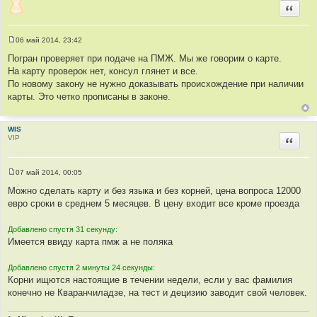
Цитир
06 май 2014, 23:42
С
о
Погран проверяет при подаче на ПМЖ. Мы же говорим о карте.
о
На карту проверок нет, консул глянет и все.
б
щ
По новому закону не нужно доказывать происхождение при наличии
е
карты. Это четко прописаны в законе.
н
и
е
WIS
VIP
Цитир
07 май 2014, 00:05
С
о
Можно сделать карту и без языка и без корней, цена вопроса 12000
о
евро сроки в среднем 5 месяцев. В цену входит все кроме проезда
б
щ
е
Добавлено спустя 31 секунду:
н
и
Имеется ввиду карта пмж а не поляка
е
Добавлено спустя 2 минуты 24 секунды:
Корни ищются настоящие в течении недели, если у вас фамилия
конечно не Кваранчиладзе, на тест и децизию заводит свой человек.