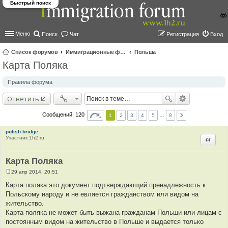
Быстрый поиск
Меню
Поиск
Чат
Регистрация
Вход
Список форумов
Иммиграционные форумы | Immigration forums
Польша
Карта Поляка
ои
ск
Правила форума
Ответить
Сообщений: 120
1
2
3
4
5
…
8
polish bridge
Участник 1h2.ru
Цитир
Карта Поляка
29 апр 2014, 20:51
С
о
Карта поляка это документ подтверждающий пренадлежность к
о
Польскому народу и не евляется гражданством или видом на
б
щ
жительство.
е
Карта поляка не может быть выжана гражданам Польши или лицам с
н
и
постоянным видом на жительство в Польше и выдается только
е