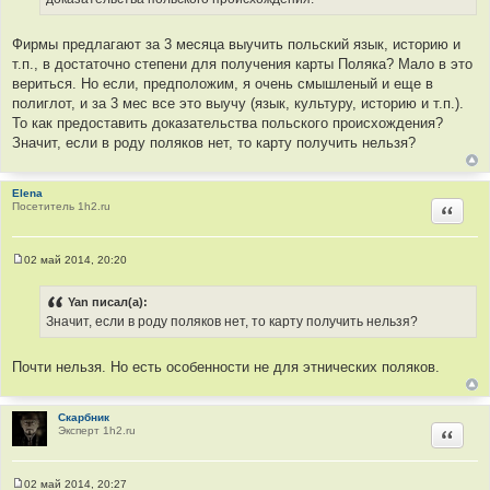
Фирмы предлагают за 3 месяца выучить польский язык, историю и
т.п., в достаточно степени для получения карты Поляка? Мало в это
вериться. Но если, предположим, я очень смышленый и еще в
полиглот, и за 3 мес все это выучу (язык, культуру, историю и т.п.).
То как предоставить доказательства польского происхождения?
Значит, если в роду поляков нет, то карту получить нельзя?
Elena
Посетитель 1h2.ru
Цитир
02 май 2014, 20:20
С
о
о
Yan писал(а):
б
Значит, если в роду поляков нет, то карту получить нельзя?
щ
е
н
и
Почти нельзя. Но есть особенности не для этнических поляков.
е
Скарбник
Эксперт 1h2.ru
Цитир
02 май 2014, 20:27