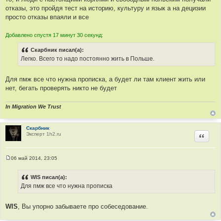
отказы, это пройдя тест на историю, культуру и язык а на децизии
просто отказы впаяли и все
Добавлено спустя 17 минут 30 секунд:
Скарбник писал(а):
Легко. Всего то надо постоянно жить в Польше.
Для пмж все что нужна прописка, а будет ли там клиент жить или
нет, бегать проверять никто не будет
In Migration We Trust
Скарбник
Эксперт 1h2.ru
Цитир
06 май 2014, 23:05
С
о
о
WIS писал(а):
б
Для пмж все что нужна прописка
щ
е
н
и
WIS
, Вы упорно забываете про собеседование.
е