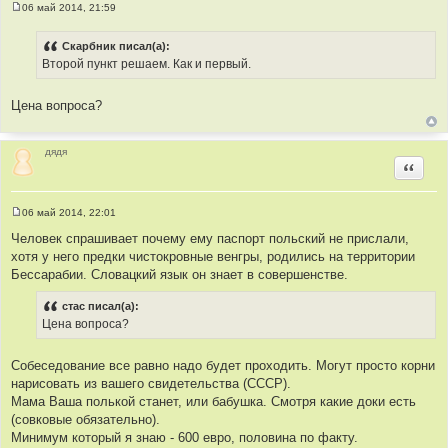
06 май 2014, 21:59
С
о
о
Скарбник писал(а):
б
Второй пункт решаем. Как и первый.
щ
е
н
и
Цена вопроса?
е
дядя
Цитир
06 май 2014, 22:01
С
о
Человек спрашивает почему ему паспорт польский не прислали,
о
хотя у него предки чистокровные венгры, родились на территории
б
щ
Бессарабии. Словацкий язык он знает в совершенстве.
е
н
стас писал(а):
и
е
Цена вопроса?
Собеседование все равно надо будет проходить. Могут просто корни
нарисовать из вашего свидетельства (СССР).
Мама Ваша полькой станет, или бабушка. Смотря какие доки есть
(совковые обязательно).
Минимум который я знаю - 600 евро, половина по факту.