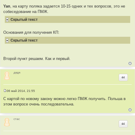
С
о
Yan
, на карту поляка задается 10-15 одних и тех вопросов, это не
о
собеседование на ПМЖ.
б
щ
е
Скрытый текст
н
и
е
Основания для получения КП:
Скрытый текст
Второй пункт решаем. Как и первый.
дядя
Цитир
06 май 2014, 21:55
С
о
С картой по новому закону можно легко ПМЖ получить. Польша в
о
этом вопросе очень последовательна.
б
щ
е
н
и
стас
е
Цитир