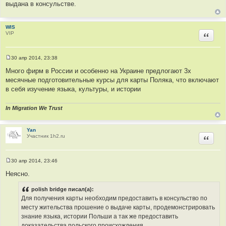
выдана в консульстве.
WIS
VIP
Цитир
30 апр 2014, 23:38
С
о
Много фирм в России и особенно на Украине предлогают 3х
о
месячные подготовительные курсы для карты Поляка, что включают
б
щ
в себя изучение языка, культуры, и истории
е
н
и
In Migration We Trust
е
Yan
Участник 1h2.ru
Цитир
30 апр 2014, 23:46
С
о
Неясно.
о
б
polish bridge писал(а):
щ
е
Для получения карты необходим предоставить в консульство по
н
месту жительства прошение о выдаче карты, продемонстрировать
и
е
знание языка, истории Польши а так же предоставить
доказательства польского происхождения.