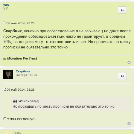
WIS
VIP
Цитир
06 май 2014, 23:24
С
о
Скарбник
, конечно про собеседование я не забываю:) но даже после
о
прохождения собеседования пмж никто не гарантирует, в среднем
б
щ
70%, на децизии могут отказ поставить и все. Но проживать по месту
е
прописки не обязательно это точно
н
и
е
In Migration We Trust
Скарбник
Эксперт 1h2.ru
Цитир
06 май 2014, 23:28
С
о
о
WIS писал(а):
б
Но проживать по месту прописки не обязательно это точно
щ
е
н
и
C этим соглашусь.
е
Гость