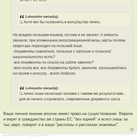
Нет? И? Кто?
т
и
ч
И
ы
к
н
с
ц
и
т
и
Lohosoho писал(а):
к
о
Хотя мог бы позвонить в консульство лично,
т
ц
ч
И
а
и
н
с
т
Не владею польским языком, потому и не звонил. А клиенты
т
и
т
ы
звонили, при упоминании репатриационной визы, карты поляка
а
к
о
секретарь переходил на польский язык:
т
ц
ч
-документы советские, польские с записью о польской
ы
и
н
национальности есть?
т
и
-все документы по списку на сайте имеете?
а
к
-вот когда все, все документы будут, звоните, записывайтесь
т
ц
на прием к консулу... всего доброго.
ы
и
т
а
Lohosoho писал(а):
т
лично знаю несколько человек с такими же результатами...
ы
И
для кп ничего сссровского, современные документы загса.
с
т
Ваше личное мнение вполне имеет право на существование. Верили
о
и верят в гражданство аж страны ЕС "без корней" и всего лишь за
ч
тыс.евро, поверят и в ваши "рассказы о рассказах знакомых".
н
и
к