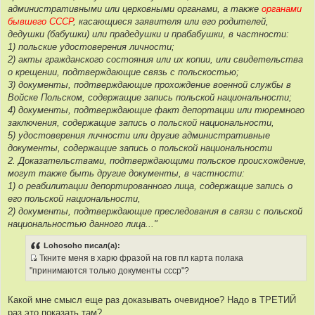
административными или церковными органами, а также
органами
бывшего СССР
, касающиеся заявителя или его родителей,
дедушки (бабушки) или прадедушки и прабабушки, в частности:
1) польские удостоверения личности;
2) акты гражданского состояния или их копии, или свидетельства
о крещении, подтверждающие связь с польскостью;
3) документы, подтверждающие прохождение военной службы в
Войске Польском, содержащие запись польской национальности;
4) документы, подтверждающие факт депортации или тюремного
заключения, содержащие запись о польской национальности,
5) удостоверения личности или другие административные
документы, содержащие запись о польской национальности
2. Доказательствами, подтверждающими польское происхождение,
могут также быть другие документы, в частности:
1) о реабилитации депортированного лица, содержащие запись о
его польской национальности,
2) документы, подтверждающие преследования в связи с польской
национальностью данного лица..."
Lohosoho писал(а):
Ткните меня в харю фразой на гов пл карта полака
И
"принимаются только документы ссср"?
с
т
Какой мне смысл еще раз доказывать очевидное? Надо в ТРЕТИЙ
о
раз это показать там?