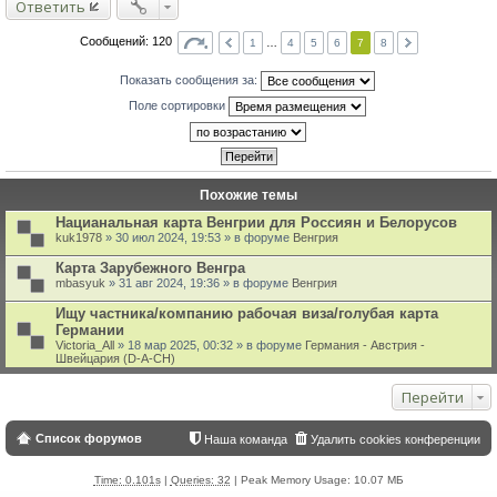
Ответить
ц
и
Сообщений: 120
1
…
4
5
6
7
8
т
а
Показать сообщения за:
т
Поле сортировки
ы
Похожие темы
Нацианальная карта Венгрии для Россиян и Белорусов
kuk1978
» 30 июл 2024, 19:53 » в форуме
Венгрия
Карта Зарубежного Венгра
mbasyuk
» 31 авг 2024, 19:36 » в форуме
Венгрия
Ищу частника/компанию рабочая виза/голубая карта
Германии
Victoria_All
» 18 мар 2025, 00:32 » в форуме
Германия - Австрия -
Швейцария (D-A-CH)
Перейти
Список форумов
Наша команда
Удалить cookies конференции
Time: 0.101s
|
Queries: 32
| Peak Memory Usage: 10.07 МБ