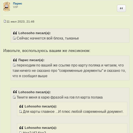
Парис
VIP
Цитир
11 июл 2023, 21:46
С
о
о
Lohosoho писал(а):
б
Сейчас начнется вой блоха, тыканье
щ
И
е
н
с
и
Извольте, воспользуюсь вашим же лексиконом:
т
е
о
Парис писал(а):
ч
переходим по вашей же ссылке про карту поляка и читаем, что
н
И
там ничего не сказано про "современные документы" и сказано то,
и
с
что я сообщил выше
к
т
ц
о
и
ч
Lohosoho писал(а):
т
н
Ткните меня в харю фразой на гов пл карта полака
а
и
И
т
к
с
Lohosoho писал(а):
Для карты главное ...И плюс любой современный документ.
ы
ц
т
И
и
о
с
т
ч
т
а
н
Lohosoho писал(а):
о