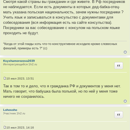
Смотря какой страны вы гражданин и где живете. В Рф посредников
о
не наблюдается. Если есть документы в которых дед-бабка-отец-
ч
мать указана польская национальность, зачем нужны посредники ?
н
Учить язык и записываться в консульство с документами для
и
собеседования (вся информация есть на сайте консульства).
к
Посредники за вас собеседование с консулом на польском языке
ц
проходить не будут.
и
т
"Когда от этой гниды хоть что-то конструктивное исходило кроме словесных
а
фекалий, примеры есть ?" (с)
т
ы
Ksyshamorozova2039
Интересующийся 1h2.ru
Цитир
10 июл 2023, 13:51
С
о
Так в том то и дело, что я гражданка РФ и документов у меня нет.
о
Мать говорит, что бабушка была полькой, но по ней у меня тоже
б
щ
ничего не сохранилось.
е
н
и
е
Lohosoho
Участник 1h2.ru
Цитир
10 июл 2023, 14:16