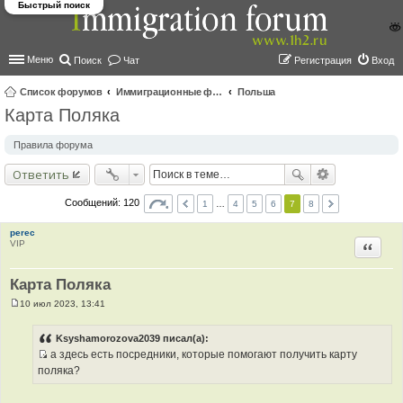
Быстрый поиск
Меню
Поиск
Чат
Регистрация
Вход
Список форумов
Иммиграционные форумы | Immigration forums
Польша
Карта Поляка
ои
ск
Правила форума
Ответить
Сообщений: 120
1
…
4
5
6
7
8
perec
VIP
Цитир
Карта Поляка
10 июл 2023, 13:41
С
о
о
Ksyshamorozova2039 писал(а):
б
а здесь есть посредники, которые помогают получить карту
щ
И
е
поляка?
н
с
и
т
е