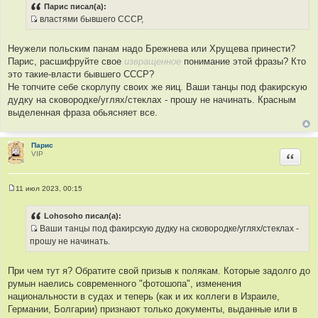
о
Парис писал(а):
б
властями бывшего СССР,
щ
И
е
н
с
и
Неужели польским панам надо Брежнева или Хрущева принести?
т
е
Парис, расшифруйте свое
извращенное
понимание этой фразы? Кто
о
это такие-власти бывшего СССР?
ч
Не топчите себе скорлупу своих же яиц. Ваши танцы под факирскую
н
дудку на сковородке/углях/стеклах - прошу не начинать. Красным
и
выделенная фраза обьясняет все.
к
ц
и
Парис
VIP
Цитир
т
а
т
11 июл 2023, 00:15
ы
С
о
о
Lohosoho писал(а):
б
Ваши танцы под факирскую дудку на сковородке/углях/стеклах -
щ
И
е
прошу не начинать.
н
с
и
т
е
При чем тут я? Обратите свой призыв к полякам. Которые задолго до
о
румын наелись современного "фотошопа", изменения
ч
национальности в судах и теперь (как и их коллеги в Израиле,
н
Германии, Болгарии) признают только документы, выданные или в
и