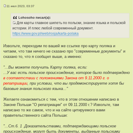
т
11 июл 2023, 03:37
ы
С
о
о
Lohosoho писал(а):
б
Для карты главное шипеть по польски, знание языка и польской
щ
И
е
истории. И плюс любой современный документ.
н
с
https://www.gov.pl/web/rosja/karta-polaka
и
т
е
о
Извольте, переходим по вашей же ссылке про карту поляка и
ч
читаем, что там ничего не сказано про "современные документы" и
н
сказано то, что я сообщил выше, а именно:
и
к
"...Вы можете получить Карту поляка, если:
ц
...У вас есть польское происхождение, которое было подтверждено
и
в соответствии с положениями Закона от 9.11.2000 г. о
т
репатриации
, при условии, что вы продемонстрируете хотя бы
а
базовые знания польского языка..."
т
ы
Желаете ознакомиться с тем, что в этом отношении написано в
Законе Польши "О репатриации" от 09.11.2000 г.? Извольте, там
написано то же самое, что и на сайте цитируемого вами
правительственного сайта Польши:
"...Ст.6. 1 .Доказательствами, подтверждающими польское
происхождение, могут быть документы, выданные польскими