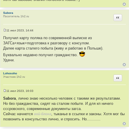
Sabora
Посетитель 1h2.ru
Цитир
11 июл 2023, 14:44
С
о
Получил карту поляка по современной выписке из
о
ЗАГСа+язык+подготовка к разговору с консулом.
б
щ
Далее карта сталего побыта (живу и работаю в Польше).
е
н
Буквально недавно получил гражданство.
и
Удачи.
е
Lohosoho
Участник 1h2.ru
Цитир
11 июл 2023, 16:03
С
о
Sabora
, лично знаю несколько человек с такими же результатами.
о
Но без гражданства, сидят на сталом побыте. И для кп ничего
б
щ
сссровского, современные документы загса.
е
Сейчас начнется
вой блоха
, тыканье в ссылки и законы. Хотя мог бы
н
и
позвонить в консульство лично, и спросить. Но............
е