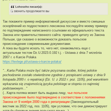
ч
н
Lohosoho писал(а):
и
звонить продолжаете вы
к
И
ц
с
Так покажите пример информативной дискуссии и вместо смешных
и
т
оскорблений из подросткового лексикона последуйте моему примеру
т
о
по подтверждению написанного ссылками из официального текста
а
ч
Закона или правительственного сайта: приведите цитату из Закона
т
н
Польши, где сказано о возможности доказать польское
ы
и
происхождение современными документами.
к
А пока вы будете искать то, чего нет, ознакомьтесь еще с
ц
актуальным тестом Dz.U.2023.0.192 t.j. - Ustawa z dnia 7 września
и
2007 r. o Karcie Polaka
т
https://lexlege.pl/ustawa-o-karcie-polaka/
а
т
"...Karta Polaka może być także przyznana osobie, której polskie
ы
pochodzenie zostało stwierdzone zgodnie z przepisami ustawy z dnia 9
listopada 2000 r. o repatriacji (Dz. U. z 2022 r. poz. 1105), pod warunkiem
wykazania się znajomością języka polskiego w stopniu co najmniej
podstawowym..."
(...Карта поляка может быть выдана лицу,
чье польское
происхождение было подтверждено в соответствии с положениями
Закона от 9 ноября 2000 года о репатриации
(Законодательный
вестник за 2022 год, поз. 1105), при условии, что они демонстрируют
хотя бы базовые знания польского языка...)