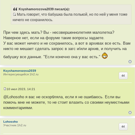
С
о
о
Ksyshamorozova2039 писал(а):
б
Мать говорит, что бабушка была полькой, но по ней у меня тоже
щ
И
е
ничего не сохранилось.
н
с
и
т
е
При чем здесь мать? Вы - несовершеннолетняя малолетка?
о
Наверное нет, если на форуме такие вопросы задаете.
ч
У вас может ничего и не сохранилось, а вот в архивах все есть. Вам
н
никто не мешает сделать запрос в загс и/или архив, и получить на
и
к
бабушку все данные. "Если конечно она у вас есть."
ц
и
Ksyshamorozova2039
т
Интересующийся 1h2.ru
Цитир
а
т
ы
10 июл 2023, 14:21
С
о
@Lohosoho я вас не оскорбляла, если я не ошибаюсь. Если вы
о
помочь мне не можете, то не стоит влазить со своими неуместными
б
щ
комментариями.
е
н
и
е
Lohosoho
Участник 1h2.ru
Цитир