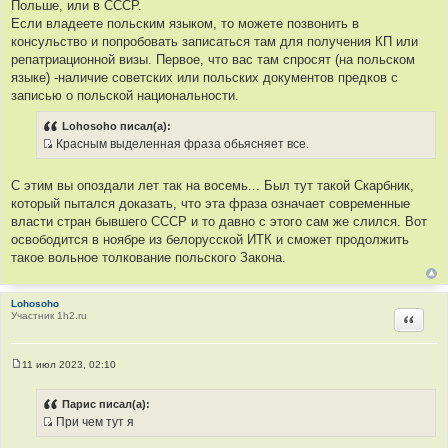
Польше, или в СССР.
к
Если владеете польским языком, то можете позвонить в
ц
консульство и попробовать записаться там для получения КП или
и
репатриационной визы. Первое, что вас там спросят (на польском
т
языке) -наличие советских или польских документов предков с
а
записью о польской национальности.
т
ы
Lohosoho писал(а):
Красным выделенная фраза обьясняет все.
И
с
С этим вы опоздали лет так на восемь... Был тут такой Скарбник,
т
который пытался доказать, что эта фраза означает современные
о
власти стран бывшего СССР и то давно с этого сам же слился. Вот
ч
освободится в ноябре из белорусской ИТК и сможет продолжить
н
такое вольное толкование польского Закона.
и
к
ц
Lohosoho
Участник 1h2.ru
Цитир
и
т
а
11 июл 2023, 02:10
т
С
о
ы
о
Парис писал(а):
б
При чем тут я
щ
И
е
н