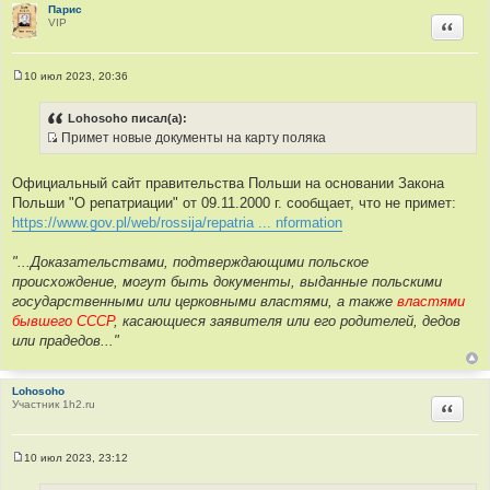
ц
Парис
VIP
Цитир
и
т
а
10 июл 2023, 20:36
т
С
о
ы
о
Lohosoho писал(а):
б
Примет новые документы на карту поляка
щ
И
е
н
с
и
Официальный сайт правительства Польши на основании Закона
т
е
Польши "О репатриации" от 09.11.2000 г. сообщает, что не примет:
о
https://www.gov.pl/web/rossija/repatria ... nformation
ч
н
"...Доказательствами, подтверждающими польское
и
происхождение, могут быть документы, выданные польскими
к
государственными или церковными властями, а также
властями
ц
бывшего СССР
, касающиеся заявителя или его родителей, дедов
и
или прадедов..."
т
а
т
Lohosoho
Участник 1h2.ru
Цитир
ы
10 июл 2023, 23:12
С
о