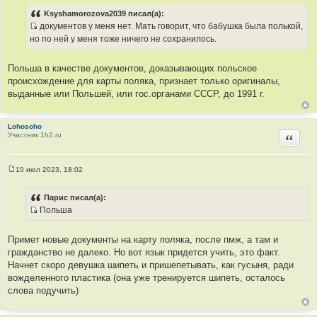
н
Ksyshamorozova2039 писал(а):
и
документов у меня нет. Мать говорит, что бабушка была полькой,
к
И
но по ней у меня тоже ничего не сохранилось.
ц
с
и
т
Польша в качестве документов, доказывающих польское
т
о
происхождение для карты поляка, признает только оригиналы,
а
ч
выданные или Польшей, или гос.органами СССР, до 1991 г.
т
н
ы
и
к
Lohosoho
Участник 1h2.ru
Цитир
ц
и
т
10 июл 2023, 18:02
а
С
о
т
о
Парис писал(а):
ы
б
Польша
щ
И
е
н
с
и
Примет новые документы на карту поляка, после пмж, а там и
т
е
гражданство не далеко. Но вот язык придется учить, это факт.
о
Начнет скоро девушка шипеть и пришепетывать, как гусыня, ради
ч
вожделенного пластика (она уже тренируется шипеть, осталось
н
слова подучить)
и
к