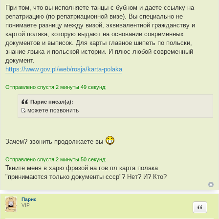
с
и
При том, что вы исполняете танцы с бубном и даете ссылку на
т
е
репатриацию (по репатриационной визе). Вы специально не
о
понимаете разницу между визой, эквивалентной гражданству и
ч
картой поляка, которую выдают на основании современных
н
документов и выписок. Для карты главное шипеть по польски,
и
знание языка и польской истории. И плюс любой современный
к
документ.
ц
https://www.gov.pl/web/rosja/karta-polaka
и
т
Отправлено спустя 2 минуты 49 секунд:
а
т
Парис писал(а):
ы
можете позвонить
И
с
т
Зачем? звонить продолжаете вы
о
ч
Отправлено спустя 2 минуты 50 секунд:
н
Ткните меня в харю фразой на гов пл карта полака
и
"принимаются только документы ссср"? Нет? И? Кто?
к
ц
и
Парис
т
VIP
Цитир
а