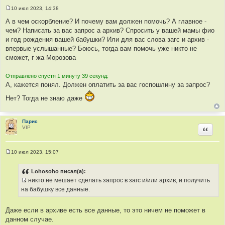
10 июл 2023, 14:38
С
о
А в чем оскорбление? И почему вам должен помочь? А главное -
о
чем? Написать за вас запрос а архив? Спросить у вашей мамы фио
б
щ
и год рождения вашей бабушки? Или для вас слова загс и архив -
е
впервые услышанные? Боюсь, тогда вам помочь уже никто не
н
и
сможет, г жа Морозова
е
Отправлено спустя 1 минуту 39 секунд:
А, кажется понял. Должен оплатить за вас госпошлину за запрос?
Нет? Тогда не знаю даже
Парис
VIP
Цитир
10 июл 2023, 15:07
С
о
о
Lohosoho писал(а):
б
никто не мешает сделать запрос в загс и/или архив, и получить
щ
И
е
на бабушку все данные.
н
с
и
т
е
Даже если в архиве есть все данные, то это ничем не поможет в
о
данном случае.
ч