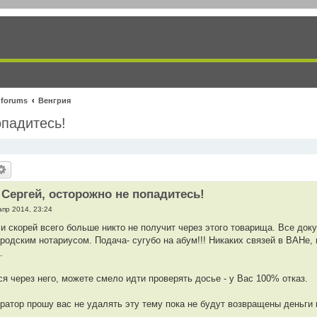
 forums
Венгрия
опадитесь!
 Сергей, осторожно не попадитесь!
апр 2014, 23:24
 и скорей всего больше никто не получит через этого товарища. Все до
родским нотариусом. Подача- сугубо на абум!!! Никаких связей в ВАНе,
.
ся через него, можете смело идти проверять досье - у Вас 100% отказ.
атор прошу вас не удалять эту тему пока не будут возвращены деньги