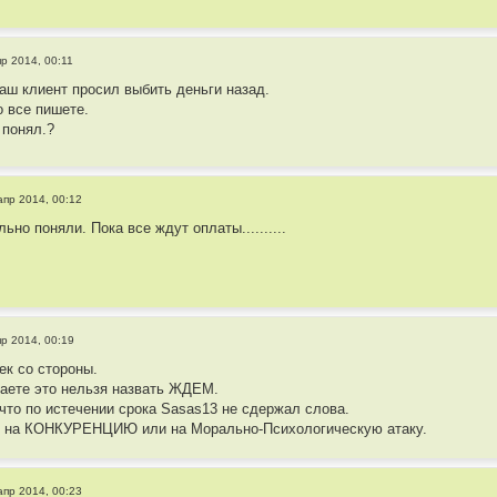
пр 2014, 00:11
ваш клиент просил выбить деньги назад.
о все пишете.
 понял.?
апр 2014, 00:12
льно поняли. Пока все ждут оплаты..........
пр 2014, 00:19
ек со стороны.
лаете это нельзя назвать ЖДЕМ.
 что по истечении срока Sasas13 не сдержал слова.
же на КОНКУРЕНЦИЮ или на Морально-Психологическую атаку.
апр 2014, 00:23