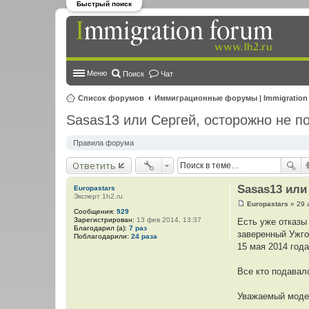
Быстрый поиск
Меню
Поиск
Чат
Список форумов
Иммиграционные форумы | Immigration
Sasas13 или Сергей, осторожно не п
Правила форума
Ответить
Sasas13 или
Europastars
Эксперт 1h2.ru
Europastars
»
29 
С
Сообщения:
929
о
Зарегистрирован:
13 фев 2014, 13:37
Есть уже отказы
о
Благодарил (а):
7 раз
заверенный Ужго
б
Поблагодарили:
24 раза
щ
15 мая 2014 года
е
н
и
Все кто подавал
е
Уважаемый модер