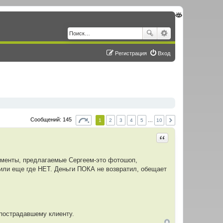
Регистрация
Вход
Сообщений: 145
1
2
3
4
5
…
10
Цитировать
кументы, предлагаемые Сергеем-это фотошоп,
 или еще где НЕТ. Деньги ПОКА не возвратил, обещает
 пострадавшему клиенту.