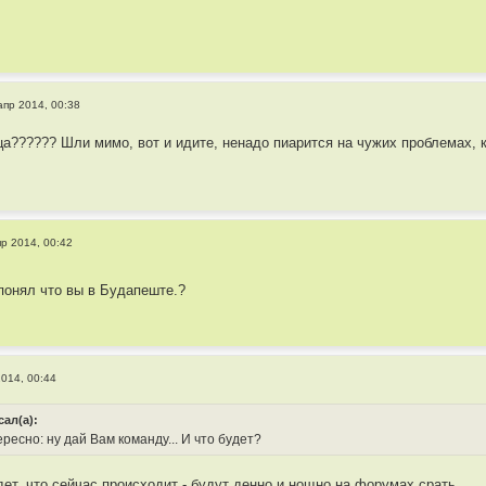
апр 2014, 00:38
ца?????? Шли мимо, вот и идите, ненадо пиарится на чужих проблемах, 
пр 2014, 00:42
понял что вы в Будапеште.?
2014, 00:44
сал(а):
ресно: ну дай Вам команду... И что будет?
дет, что сейчас происходит - будут денно и нощно на форумах срать.