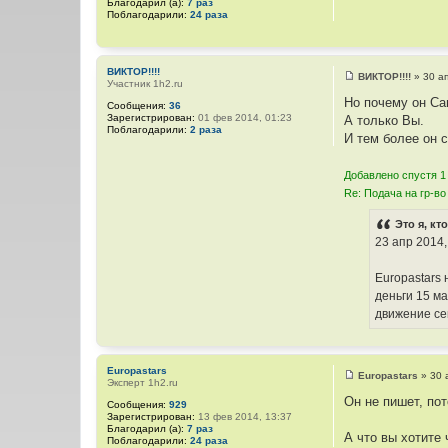
Благодарил (а):
7 раз
я
щ
Поблагодарили:
24 раза
п
е
о
н
л
и
ь
е
з
ВИКТОР!!!!
о
ВИКТОР!!!!
»
30 а
Участник 1h2.ru
С
в
о
а
Но почему он Са
Сообщения:
36
о
т
Зарегистрирован:
01 фев 2014, 01:23
А только Вы.
б
е
Поблагодарили:
2 раза
щ
л
И тем более он с
е
я
н
П
и
а
Добавлено спустя 1
е
р
Re: Подача на гр-во
и
с
Это я, кт
23 апр 2014,
Europastars 
деньги 15 ма
движение сем
Europastars
Europastars
»
30 
Эксперт 1h2.ru
С
о
Он не пишет, по
Сообщения:
929
о
Зарегистрирован:
13 фев 2014, 13:37
б
Благодарил (а):
7 раз
щ
А что вы хотите
Поблагодарили:
24 раза
е