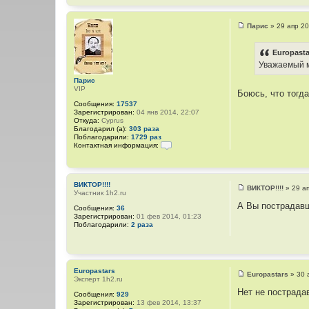
Парис
»
29 апр 20
С
о
о
Europasta
б
Уважаемый м
щ
е
Парис
н
VIP
и
Боюсь, что тогда
е
Сообщения:
17537
Зарегистрирован:
04 янв 2014, 22:07
Откуда:
Cyprus
Благодарил (а):
303 раза
Поблагодарили:
1729 раз
Контактная информация:
К
о
н
т
ВИКТОР!!!!
а
ВИКТОР!!!!
»
29 а
Участник 1h2.ru
С
к
о
т
А Вы пострадав
Сообщения:
36
о
н
Зарегистрирован:
01 фев 2014, 01:23
б
а
Поблагодарили:
2 раза
щ
я
е
и
н
н
и
ф
е
о
р
Europastars
Europastars
»
30 
м
Эксперт 1h2.ru
С
а
о
Нет не пострада
Сообщения:
929
ц
о
Зарегистрирован:
13 фев 2014, 13:37
и
б