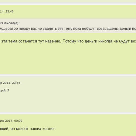
14, 23:46
rs писал(а):
одератор прошу вас не удалять эту тему пока небудут возвращены деньги п
 эта тема останется тут навечно. Потому что деньги никогда не будут в
пр 2014, 23:55
ший ?
апр 2014, 00:02
вший, он клиент наших коллег.