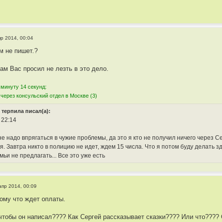
пр 2014, 00:04
м не пишет.?
ам Вас просил не лезть в это дело.
 минуту 14 секунд:
 через консульский отдел в Москве (3)
о терпила писал(а):
 22:14
не надо впрягаться в чужие проблемы, да это я кто не получил ничего через 
я. Завтра никто в полицию не идет, ждем 15 числа. Что я потом буду делать 
ьи не предлагать... Все это уже есть
апр 2014, 00:09
тому что ждет оплаты.
 чтобы он написал???? Как Сергей рассказывает сказки???? Или что????