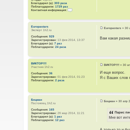
Благодарил (а):
303 раза
Поблагодарили:
1729 раз
Контактная информация:
К
о
н
т
Europastars
а
Europastars
»
30 
Эксперт 1h2.ru
С
к
о
т
Сообщения:
929
Вам какая разни
о
н
Зарегистрирован:
13 фев 2014, 13:37
б
а
Благодарил (а):
7 раз
щ
я
Поблагодарили:
24 раза
е
и
н
н
и
ф
е
о
р
ВИКТОР!!!!
ВИКТОР!!!!
»
30 а
м
Участник 1h2.ru
С
а
о
И еще вопрос.
ц
Сообщения:
36
о
и
Зарегистрирован:
01 фев 2014, 01:23
Я с Ваших слов 
б
я
Поблагодарили:
2 раза
щ
п
е
о
н
л
и
ь
е
з
Боцман
о
Боцман
»
30 апр 
Постоялец 1h2.ru
С
в
о
а
Сообщения:
165
о
т
Парис пи
Зарегистрирован:
26 мар 2014, 11:21
б
е
Благодарил (а):
1 раз
Мне вот инте
щ
л
Поблагодарили:
12 раз
е
я
н
П
и
а
А только то и бу