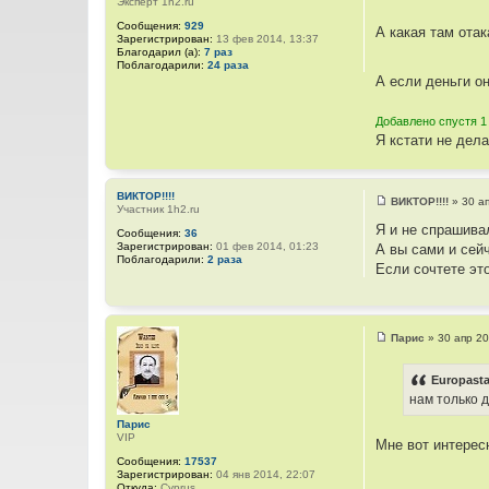
Эксперт 1h2.ru
С
о
Сообщения:
929
А какая там ота
о
Зарегистрирован:
13 фев 2014, 13:37
б
Благодарил (а):
7 раз
щ
Поблагодарили:
24 раза
е
А если деньги он
н
и
е
Добавлено спустя 1
Я кстати не дел
ВИКТОР!!!!
ВИКТОР!!!!
»
30 а
Участник 1h2.ru
С
о
Я и не спрашива
Сообщения:
36
о
Зарегистрирован:
01 фев 2014, 01:23
А вы сами и сей
б
Поблагодарили:
2 раза
щ
Если сочтете это
е
н
и
е
Парис
»
30 апр 20
С
о
о
Europasta
б
нам только 
щ
е
Парис
н
VIP
и
Мне вот интересн
е
Сообщения:
17537
Зарегистрирован:
04 янв 2014, 22:07
Откуда:
Cyprus