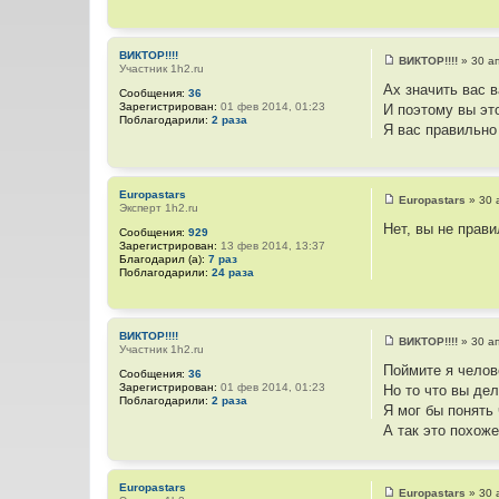
н
и
е
ВИКТОР!!!!
ВИКТОР!!!!
»
30 а
Участник 1h2.ru
С
о
Ах значить вас 
Сообщения:
36
о
Зарегистрирован:
01 фев 2014, 01:23
И поэтому вы эт
б
Поблагодарили:
2 раза
щ
Я вас правильно
е
н
и
е
Europastars
Europastars
»
30 
Эксперт 1h2.ru
С
о
Нет, вы не прави
Сообщения:
929
о
Зарегистрирован:
13 фев 2014, 13:37
б
Благодарил (а):
7 раз
щ
Поблагодарили:
24 раза
е
н
и
е
ВИКТОР!!!!
ВИКТОР!!!!
»
30 а
Участник 1h2.ru
С
о
Поймите я челов
Сообщения:
36
о
Зарегистрирован:
01 фев 2014, 01:23
Но то что вы де
б
Поблагодарили:
2 раза
щ
Я мог бы понять
е
А так это похо
н
и
е
Europastars
Europastars
»
30 