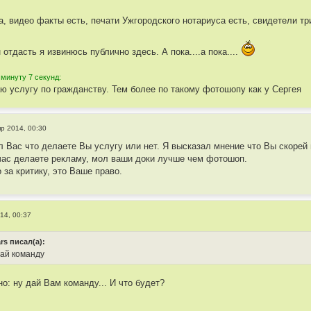
ка, видео факты есть, печати Ужгородского нотариуса есть, свидетели т
 отдасть я извинюсь публично здесь. А пока....а пока....
 минуту 7 секунд:
аю услугу по гражданству. Тем более по такому фотошопу как у Сергея
пр 2014, 00:30
л Вас что делаете Вы услугу или нет. Я высказал мнение что Вы скорей 
час делаете рекламу, мол ваши доки лучше чем фотошоп.
 за критику, это Ваше право.
14, 00:37
rs писал(а):
дай команду
о: ну дай Вам команду... И что будет?