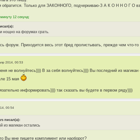
и обратится. Только для ЗАКОННОГО, подчеркиваю-З А К О Н Н О Г О вз
 минуту 12 секунд:
исал(а):
 и нощно на форумах срать.
есь форум. Приходится весь этот бред пролистывать, прежде чем что-то
апр 2014, 00:53
еня не волнуйтесь)))) В за себя волнуйтесь)))) Вы последний из магикан 
сле 15 мая
язательно информировать)))) так сказать вы будете в первом ряду))))
14, 00:54
rs писал(а):
й из магикан остались
то Вы мне пишете комплимент или наоборот?