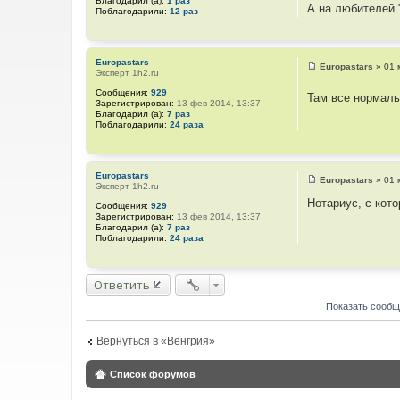
Благодарил (а):
1 раз
щ
я
А на любителей "
Поблагодарили:
12 раз
е
и
н
н
и
ф
е
о
р
Europastars
Europastars
»
01 
м
Эксперт 1h2.ru
С
а
о
ц
Сообщения:
929
Там все нормаль
о
и
Зарегистрирован:
13 фев 2014, 13:37
б
я
Благодарил (а):
7 раз
щ
п
Поблагодарили:
24 раза
е
о
н
л
и
ь
е
з
Europastars
о
Europastars
»
01 
Эксперт 1h2.ru
в
С
а
о
Нотариус, с кот
Сообщения:
929
т
о
Зарегистрирован:
13 фев 2014, 13:37
е
б
Благодарил (а):
7 раз
л
щ
Поблагодарили:
24 раза
я
е
П
н
а
и
р
е
Ответить
и
с
Показать сообщ
Вернуться в «Венгрия»
Список форумов