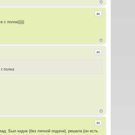
Цитировать
 с полна)))))
Цитировать
 с полна
Цитировать
зад. Был кидок (без личной подачи), решала (он есть