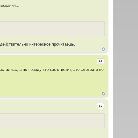
ыскания...
 действительно интересное прочитаешь.
Цитировать
остались, а по поводу кто как ответит, это смотрите во
Цитировать