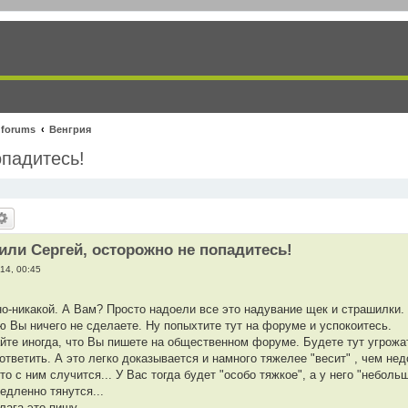
 forums
Венгрия
опадитесь!
 или Сергей, осторожно не попадитесь!
14, 00:45
о-никакой. А Вам? Просто надоели все это надувание щек и страшилки.
 Вы ничего не сделаете. Ну попыхтите тут на форуме и успокоитесь.
йте иногда, что Вы пишете на общественном форуме. Будете тут угрожат
ответить. А это легко доказывается и намного тяжелее "весит" , чем не
-то с ним случится... У Вас тогда будет "особо тяжкое", а у него "неболь
медленно тянутся...
лага это пишу.