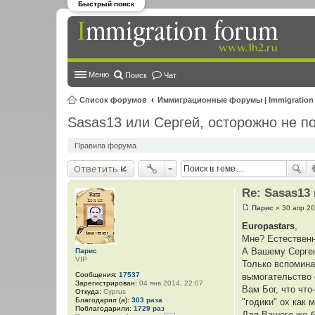
Быстрый поиск
Меню
Поиск
Чат
Список форумов
Иммиграционные форумы | Immigration
Sasas13 или Сергей, осторожно не п
Правила форума
Ответить
Re: Sasas13
Парис
»
30 апр 20
С
о
Europastars
,
о
Мне? Естественн
б
щ
А Вашему Сергею
Парис
е
VIP
Только вспомина
н
и
Сообщения:
17537
вымогательство 
е
Зарегистрирован:
04 янв 2014, 22:07
Вам Бог, что что
Откуда:
Cyprus
Благодарил (а):
303 раза
"годики" ох как 
Поблагодарили:
1729 раз
Для Вашего же б