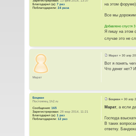
Зарегистрирован:
13 фев 2014, 13:37
б
а
на этом форуме) 
Благодарил (а):
7 раз
щ
я
Поблагодарили:
24 раза
е
и
н
н
Все мы дорожим
и
ф
е
о
р
Добавлено спустя 3
м
Я пишу на этом 
а
ц
случае это не сл
и
я
п
о
л
Марат
»
30 апр 20
ь
С
з
о
Вот я понять чег
о
о
в
Что денег нет? 
б
а
щ
т
е
Марат
е
н
л
и
я
е
П
а
р
Боцман
Боцман
»
30 апр 
и
Постоялец 1h2.ru
С
с
о
Марат
, а если д
Сообщения:
165
о
Зарегистрирован:
26 мар 2014, 11:21
б
Благодарил (а):
1 раз
щ
Господа взыскат
Поблагодарили:
12 раз
е
В таких вопроса
н
и
ответку. Бандюк
е