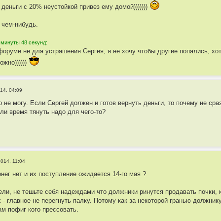
деньги с 20% неустойкой привез ему домой)))))))
 чем-нибудь.
 минуты 48 секунд:
форуме не для устрашения Сергея, я не хочу чтобы другие попались, х
ожно))))))
14, 04:09
о не могу. Если Сергей должен и готов вернуть деньги, то почему не сраз
Или время тянуть надо для чего-то?
2014, 11:04
енег нет и их поступление ожидается 14-го мая ?
ели, не тешьте себя надеждами что должники ринутся продавать почки, к
х - главное не перегнуть палку. Потому как за некоторой гранью должни
ам пофиг кого прессовать.