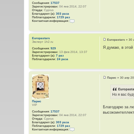
е
Сообщения:
17537
Зарегистрирован:
04 янв 2014, 22:07
Откуда:
Cyprus
Благодарил (а):
303 раза
Поблагодарили:
1729 раз
Контактная информация:
К
о
н
т
Europastars
а
Europastars
»
30 
Эксперт 1h2.ru
С
к
о
т
Я думаю, в этой
Сообщения:
929
о
н
Зарегистрирован:
13 фев 2014, 13:37
б
а
Благодарил (а):
7 раз
щ
я
Поблагодарили:
24 раза
е
и
н
н
и
ф
е
о
р
Парис
»
30 апр 20
м
С
а
о
ц
о
Europasta
и
б
я
Но я вас буд
щ
п
е
о
Парис
н
л
VIP
и
Благодарю за лю
ь
е
з
Сообщения:
17537
высокоинтеллект
о
Зарегистрирован:
04 янв 2014, 22:07
в
Откуда:
Cyprus
а
Благодарил (а):
303 раза
т
Поблагодарили:
1729 раз
е
Контактная информация:
л
К