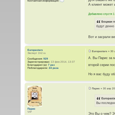
Контактная информация:
К
А клиент может 
о
н
т
Добавлено спустя 1
а
к
Боцман п
т
н
будут денно
а
я
и
Вот и засрали в
н
ф
о
р
Europastars
м
Europastars
»
30 
Эксперт 1h2.ru
а
С
ц
о
А. Вы Парис за м
Сообщения:
929
и
о
Зарегистрирован:
13 фев 2014, 13:37
я
б
второй серии по
Благодарил (а):
7 раз
п
щ
Поблагодарили:
24 раза
о
е
л
н
Но я вас буду об
ь
и
з
е
о
в
а
Парис
»
30 апр 20
т
С
е
о
л
о
Europasta
я
б
П
Вы последни
щ
а
е
р
Парис
н
и
VIP
и
Это Вы о чем? Э
с