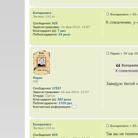
я
о
П
н
а
т
Europastars
р
а
Europastars
»
30 
Эксперт 1h2.ru
и
С
к
с
о
т
К сожалению, у н
Сообщения:
929
о
н
Зарегистрирован:
13 фев 2014, 13:37
б
а
Благодарил (а):
7 раз
щ
я
Поблагодарили:
24 раза
е
и
н
н
и
ф
е
о
р
Парис
»
30 апр 20
м
С
а
о
ц
о
Europasta
и
б
я
К сожалению,
щ
п
е
о
Парис
н
л
VIP
и
Завидую белой з
ь
е
з
Сообщения:
17537
о
Зарегистрирован:
04 янв 2014, 22:07
в
Откуда:
Cyprus
а
Благодарил (а):
303 раза
т
Поблагодарили:
1729 раз
е
Контактная информация:
л
К
я
о
П
н
а
т
Europastars
р
а
Europastars
»
30 
Эксперт 1h2.ru
и
С
к
с
о
т
Так вы не поняли
Сообщения:
929
о
н