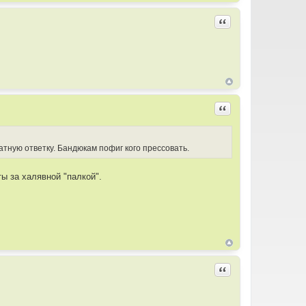
Цитировать
Цитировать
атную ответку. Бандюкам пофиг кого прессовать.
ы за халявной "палкой".
Цитировать