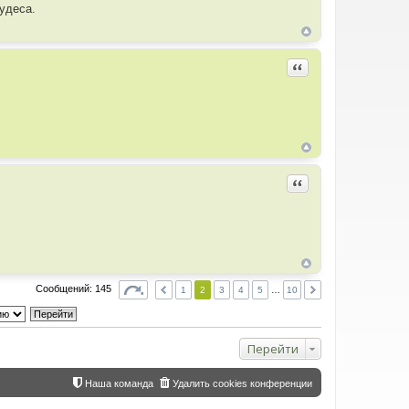
чудеса.
Цитировать
Цитировать
Сообщений: 145
1
2
3
4
5
…
10
Перейти
Наша команда
Удалить cookies конференции