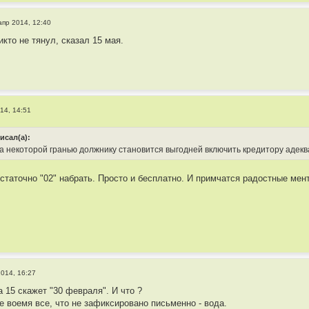
апр 2014, 12:40
икто не тянул, сказал 15 мая.
14, 14:51
исал(а):
за некоторой гранью должнику становится выгодней включить кредитору адекв
статочно "02" набрать. Просто и бесплатно. И примчатся радостные мент
2014, 16:27
 а 15 скажет "30 февраля". И что ?
е воемя все, что не зафиксировано письменно - вода.