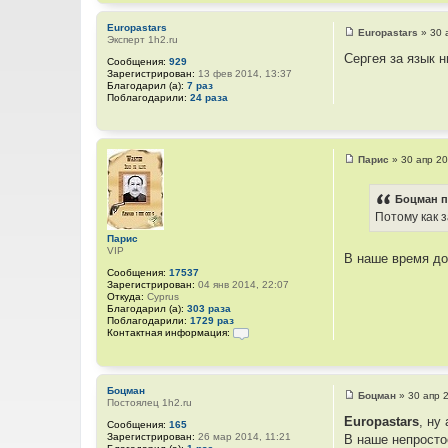
Europastars
Europastars
»
30 
Эксперт 1h2.ru
С
о
Сергея за язык н
Сообщения:
929
о
Зарегистрирован:
13 фев 2014, 13:37
б
Благодарил (а):
7 раз
щ
Поблагодарили:
24 раза
е
н
и
е
Парис
»
30 апр 20
С
о
о
Боцман п
б
Потому как 
щ
е
Парис
н
VIP
и
В наше время до
е
Сообщения:
17537
Зарегистрирован:
04 янв 2014, 22:07
Откуда:
Cyprus
Благодарил (а):
303 раза
Поблагодарили:
1729 раз
Контактная информация:
К
о
н
т
Боцман
а
Боцман
»
30 апр 
Постоялец 1h2.ru
С
к
о
т
Europastars
, ну
Сообщения:
165
о
н
Зарегистрирован:
26 мар 2014, 11:21
В наше непросто
б
а