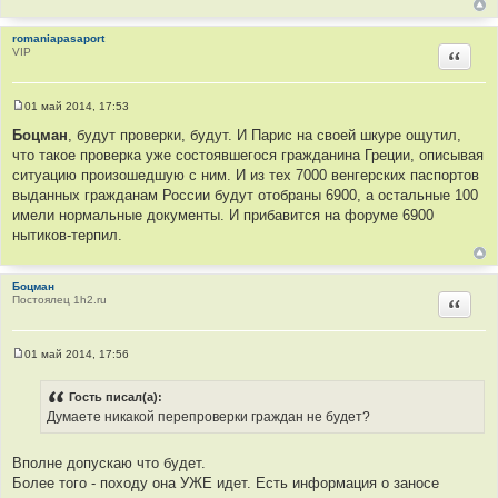
е
н
romaniapasaport
и
VIP
е
Цитир
01 май 2014, 17:53
С
о
Боцман
, будут проверки, будут. И Парис на своей шкуре ощутил,
о
что такое проверка уже состоявшегося гражданина Греции, описывая
б
щ
ситуацию произошедшую с ним. И из тех 7000 венгерских паспортов
е
выданных гражданам России будут отобраны 6900, а остальные 100
н
и
имели нормальные документы. И прибавится на форуме 6900
е
нытиков-терпил.
Боцман
Постоялец 1h2.ru
Цитир
01 май 2014, 17:56
С
о
о
Гость писал(а):
б
Думаете никакой перепроверки граждан не будет?
щ
е
н
и
Вполне допускаю что будет.
е
Более того - походу она УЖЕ идет. Есть информация о заносе