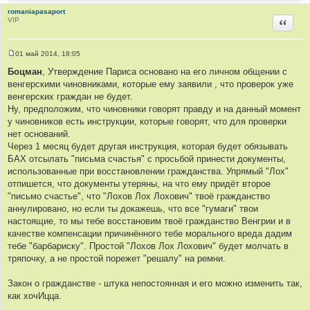
romaniapasaport
VIP
Цитир
01 май 2014, 18:05
С
о
Боцман
, Утверждение Париса основано на его личном общении с
о
венгерскими чиновниками, которые ему заявили , что проверок уже
б
щ
венгерских граждан не будет.
е
Ну, предположим, что чиновники говорят правду и на данный момент
н
и
у чиновников есть инструкции, которые говорят, что для проверки
е
нет оснований.
Через 1 месяц будет другая инструкция, которая будет обязывать
БАХ отсылать "письма счастья" с просьбой принести документы,
использованные при восстановлении гражданства. Упрямый "Лох"
отпишется, что документы утеряны, на что ему придёт второе
"письмо счастье", что "Лохов Лох Лохович" твоё гражданство
аннулировано, но если ты докажешь, что все "гумаги" твои
настоящие, то мы тебе восстановим твоё гражданство Венгрии и в
качестве компенсации причинённого тебе морального вреда дадим
тебе "барбариску". Простой "Лохов Лох Лохович" будет молчать в
тряпочку, а не простой порежет "решалу" на ремни.
Закон о гражданстве - штука непостоянная и его можно изменить так,
как хочИцца.