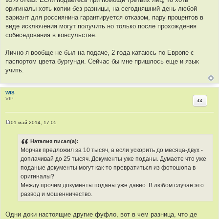
оригиналы хоть копии без разницы, на сегодняшний день любой
вариант для россиянина гарантируется отказом, пару процентов в
виде исключения могут получить но только после прохождения
собеседования в консульстве.
Лично я вообще не был на подаче, 2 года катаюсь по Европе с
паспортом цвета бургунди. Сейчас бы мне пришлось еще и язык
учить.
WIS
VIP
Цитир
01 май 2014, 17:05
С
о
о
Наталия писал(а):
б
Морчак предложил за 10 тысяч, а если ускорить до месяца-двух -
щ
е
доплачивай до 25 тысяч. Документы уже поданы. Думаете что уже
н
поданые документы могут как-то превратиться из фотошопа в
и
е
оригиналы?
Между прочим документы поданы уже давно. В любом случае это
развод и мошенничество.
Одни доки настоящие другие фуфло, вот в чем разница, что де