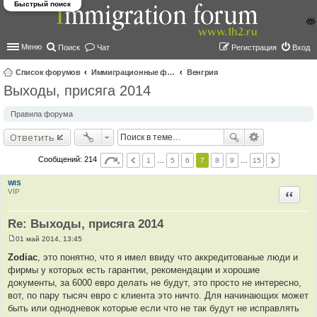
Быстрый поиск
Меню
Поиск
Чат
Регистрация
Вход
Список форумов
Иммиграционные форумы | Immigration forums
Венгрия
Выходы, присяга 2014
ои
ск
Правила форума
Ответить
Сообщений: 214
1
…
5
6
7
8
9
…
15
WIS
VIP
Цитир
Re: Выходы, присяга 2014
01 май 2014, 13:45
С
о
Zodiac
, это понятно, что я имел ввиду что аккредитованые люди и
о
фирмы у которых есть гарантии, рекомендации и хорошие
б
щ
документы, за 6000 евро делать не будут, это просто не интересно,
е
вот, по пару тысяч евро с клиента это ничто. Для начинающих может
н
и
быть или однодневок которые если что не так будут не исправлять
е