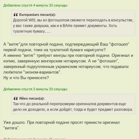
Добавлено спустя 4 минуты 33 секунды:
Europastars писал(а):
Дорогой WIS, вы из фотошопом сможете переподать в консульстве,
у вас также девушка, как и в ВАНе примет документы. Хоть
туалетную бумагу.......
А "витяг"для повторной подачи, подтверждающий Ваш "фотошоп"
первой подачи, тоже на туалетной бумаге нарисуете?
А именно "витяг" требуют венгры при повторной подачи. Оригинал и
копию, заверенную венгерским нотариусом. А не "фотошоп",
заверенный подкупленным украинским нотариусом, что подавали
любители "эконом-вариантов".
Ну и что Вы принесете?
Добавлено спустя 2 минуты 33 секунды:
Яйко писал(а):
Так что до реальной перепроверки оригиналов документов еще
дело не доходило, а если дойдёт, тогда и будет предмет разговора.
Уже дошло. При повторной подаче просят принести оригинал
"витяга".