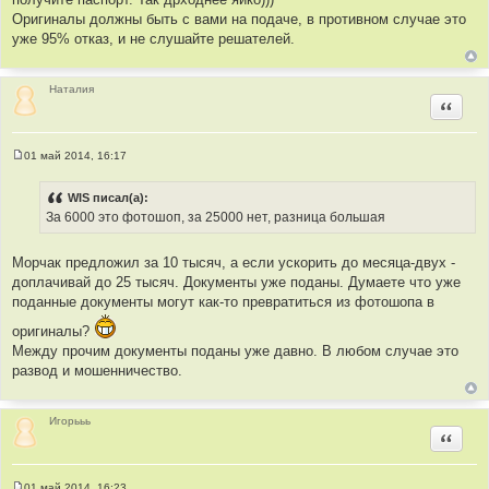
Оригиналы должны быть с вами на подаче, в противном случае это
уже 95% отказ, и не слушайте решателей.
Наталия
Цитир
01 май 2014, 16:17
С
о
о
WIS писал(а):
б
За 6000 это фотошоп, за 25000 нет, разница большая
щ
е
н
и
Морчак предложил за 10 тысяч, а если ускорить до месяца-двух -
е
доплачивай до 25 тысяч. Документы уже поданы. Думаете что уже
поданные документы могут как-то превратиться из фотошопа в
оригиналы?
Между прочим документы поданы уже давно. В любом случае это
развод и мошенничество.
Игорььь
Цитир
01 май 2014, 16:23