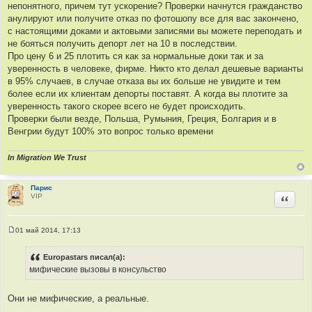
непонятного, причем тут ускорение? Проверки начнутся гражданство
анулируют или получите отказ по фотошопу все для вас закончено,
с настоящими доками и актовыми записями вы можете переподать и
не бояться получить депорт лет на 10 в последствии.
Про цену 6 и 25 плотить ся как за нормальные доки так и за
уверенность в человеке, фирме. Никто кто делал дешевые варианты
в 95% случаев, в случае отказа вы их больше не увидите и тем
более если их клиентам депорты поставят. А когда вы плотите за
уверенность такого скорее всего не будет происходить.
Проверки были везде, Польша, Румыния, Греция, Болгария и в
Венгрии будут 100% это вопрос только времени
In Migration We Trust
Парис
VIP
Цитир
01 май 2014, 17:13
С
о
о
Europastars писал(а):
б
мифические вызовы в консульство
щ
е
н
и
Они не мифические, а реальные.
е