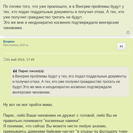
По логике того, что уже произошло, в в Венгрии проблемы будут у
тех, кто подал поддельные документы и получил отказ. А тех, кто
уже получил гражданство трогать не будут.
Это же мне и неоднократно косвенно подтверждали венгерские
чиновники.
Боцман
Постоялец 1h2.ru
Цитир
01 май 2014, 17:45
С
о
о
Парис писал(а):
б
в Венгрии проблемы будут у тех, кто подал поддельные документы
щ
е
и получил отказ. А тех, кто уже получил гражданство трогать не
н
будут.Это же мне и неоднократно косвенно подтверждали
и
е
венгерские чиновники.
Ну вот не мог пройти мимо.
Парис, либо Ваши чиновники не дружат с головой, либо Вы не
правильно понимаете "косвенные намеки".
Я понимаю, что сейчас Вы можете нести любую ахинею,
прикрываясь древними байками насчет "в отказы по фотошопу тоже