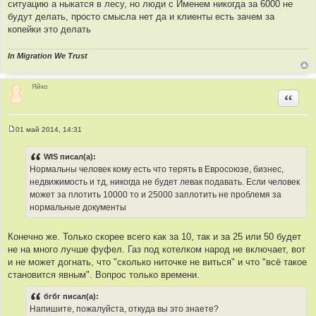
ситуацию а ныкатся в лесу, но люди с Именем никогда за 6000 не
будут делать, просто смысла нет да и клиенты есть зачем за
копейки это делать
In Migration We Trust
Яйко
Цитир
01 май 2014, 14:31
С
о
о
WIS писал(а):
б
Нормальны человек кому есть что терять в Евросоюзе, бизнес,
щ
е
недвижимость и тд, никогда не будет левак подавать. Если человек
н
может за плотить 10000 то и 25000 заплотить не проблемя за
и
е
нормальные документы
Конечно же. Только скорее всего как за 10, так и за 25 или 50 будет
не на много лучше фуфел. Газ под котелком народ не включает, вот
и не может догнать, что "сколько ниточке не виться" и что "всё такое
становится явным". Вопрос только времени.
бгбг писал(а):
Напишите, пожалуйста, откуда вы это знаете?