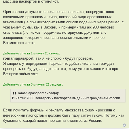
массива паспортов в стоп-лист.
Оригиналов документов пока не запрашивают, оперируют явно
косвенными признаками - типа, показаний ряда арестованных
чиновников ( а при некоторых были списки поданных через решал, с
указанием сумм, как в Захони, к примеру - там аж 900 человек
спалились ), списков продажных нотариусов, документы с
заверением которыми признаны сомнительными и прочее.
Возможности есть.
Добавлено спустя 1 минуту 20 секунд:
romaniapasaport
, так я не спорю - будут проверки.
Я спорю с утверждением Париса что действительных граждан
проверять не будут, а вздрючат тех, кому уже отказано и кто про
Венгрию забыл уже.
Добавлено спустя 3 минуты 32 секунды:
romaniapasaport писал(а):
И из тех 7000 венгерских паспортов выданных гражданам России
Если почитать форумы и рекламу множества фирм - россиян с
венгерскими паспортами должно быть пару сотен тысяч. Потому как
буквально каждый пишет про сотни клиентов из России.