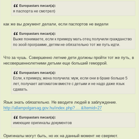
о
Europastars писал(а):
б
я паспорта не смотрел)
щ
е
н
и
как же вы документ делали, если паспортов не видели
е
Europastars писал(а):
Выже понимаете, если к примеру мать отец получили гражданство
по эоой программе, детям не обязательно тот же путь идти.
Что за чушь. Совершенно летние дети должны пройти тот же путь, в
несовершеннолетними детьми еще больший геморрой.
Europastars писал(а):
Если, к примеру, жена получила: муж, если они в браке больше 5
лет, получает автоматом вместе с детьми и не надо даже язык
сдавать.
Язык знать обязательно. Не вводите людей в заблуждение.
http://allampolgarsag.gov.hu/index.php? ... &Itemid=27
Europastars писал(а):
имеющие оригиналы документов
Оригиналы могут быть, но их на данный момент не сверяют.