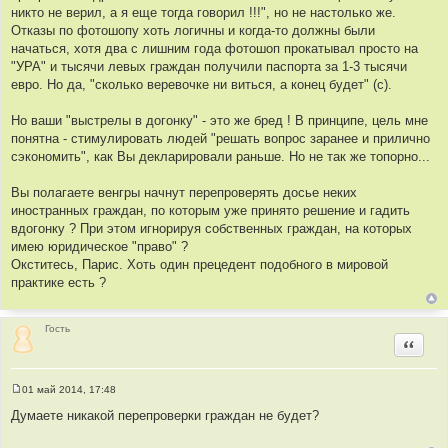
никто не верил, а я еще тогда говорил !!!", но не настолько же.
Отказы по фотошопу хоть логичны и когда-то должны были
начаться, хотя два с лишним года фотошоп прокатывал просто на
"УРА" и тысячи левых граждан получили паспорта за 1-3 тысячи
евро. Но да, "сколько веревочке ни виться, а конец будет" (с).
Но ваши "выстрелы в догонку" - это же бред ! В принципе, цель мне
понятна - стимулировать людей "решать вопрос заранее и прилично
сэкономить", как Вы декларировали раньше. Но не так же топорно...
Вы полагаете венгры начнут перепроверять досье неких
иностранных граждан, по которым уже принято решение и гадить
вдогонку ? При этом игнорируя собственных граждан, на которых
имею юридическое "право" ?
Окститесь, Парис. Хоть один прецедент подобного в мировой
практике есть ?
Гость
Цитир
01 май 2014, 17:48
С
о
Думаете никакой перепроверки граждан не будет?
о
б
щ