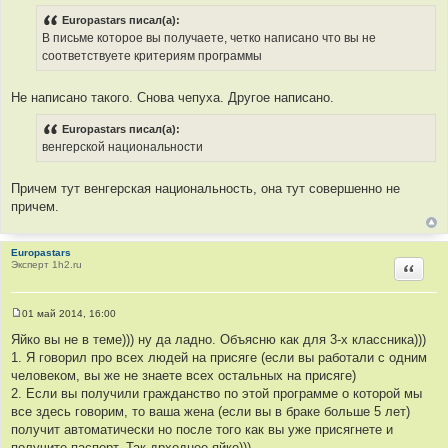
Europastars писал(а):
В письме которое вы получаете, четко написано что вы не
соответствуете критериям программы
Не написано такого. Снова чепуха. Другое написано.
Europastars писал(а):
венгерской национальности
Причем тут венгерская национальность, она тут совершенно не
причем.
Europastars
Эксперт 1h2.ru
Цитир
01 май 2014, 16:00
С
о
Яйко вы не в теме))) ну да ладно. Объясню как для 3-х классника)))
о
1. Я говорил про всех людей на присяге (если вы работали с одним
б
щ
человеком, вы же не знаете всех остальных на присяге)
е
2. Если вы получили гражданство по этой программе о которой мы
н
и
все здесь говорим, то ваша жена (если вы в браке больше 5 лет)
е
получит автоматически но после того как вы уже присягнете и
получите паспорт. Так дрходнее яйко)))