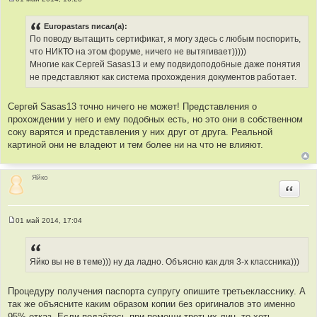
С
о
о
Europastars писал(а):
б
По поводу вытащить сертификат, я могу здесь с любым поспорить,
щ
е
что НИКТО на этом форуме, ничего не вытягивает)))))
н
Многие как Сергей Sasas13 и ему подвидоподобные даже понятия
и
е
не представляют как система прохождения документов работает.
Сергей Sasas13 точно ничего не может! Представления о
прохождении у него и ему подобных есть, но это они в собственном
соку варятся и представления у них друг от друга. Реальной
картиной они не владеют и тем более ни на что не влияют.
Яйко
Цитир
01 май 2014, 17:04
С
о
о
б
щ
Яйко вы не в теме))) ну да ладно. Объясню как для 3-х классника)))
е
н
и
Процедуру получения паспорта супругу опишите третьекласснику. А
е
так же объясните каким образом копии без оригиналов это именно
95% отказ. Если подаётесь при помощи третьих лиц, то хоть