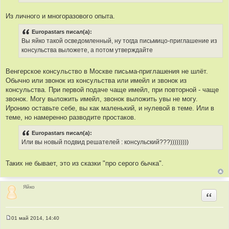
Из личного и многоразового опыта.
Europastars писал(а):
Вы яйко такой осведомленный, ну тогда письмицо-приглашение из
консульства выложете, а потом утверждайте
Венгерское консульство в Москве письма-приглашения не шлёт.
Обычно или звонок из консульства или имейл и звонок из
консульства. При первой подаче чаще имейл, при повторной - чаще
звонок. Могу выложить имейл, звонок выложить увы не могу.
Иронию оставьте себе, вы как маленький, и нулевой в теме. Или в
теме, но намеренно разводите простаков.
Europastars писал(а):
Или вы новый подвид решателей : консульский???)))))))))
Таких не бывает, это из сказки "про серого бычка".
Яйко
Цитир
01 май 2014, 14:40
С
о