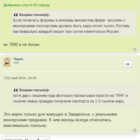
Добавлено спустя 55 секунд:
Боцман писал(а):
Если почитать форумы и рекламу множества фирм - россиян с
венгерскими паспортами должно быть пару сотен тысяч. Потому
как буквально каждый пишет про сотни клиентов из России.
их 7000 и не более.
Парис
VIP
Цитир
01 май 2014, 18:19
С
о
о
Боцман писал(а):
б
хотя два с лишним года фотошоп прокатывал просто на "УРА" и
щ
е
тысячи левых граждан получили паспорта за 1-3 тысячи евро.
н
и
е
Это верно только для живущих в Закарпатье, с реальными
венгерскими предками. К ним венгры всегда относились
максимально лояльно.
Ответить