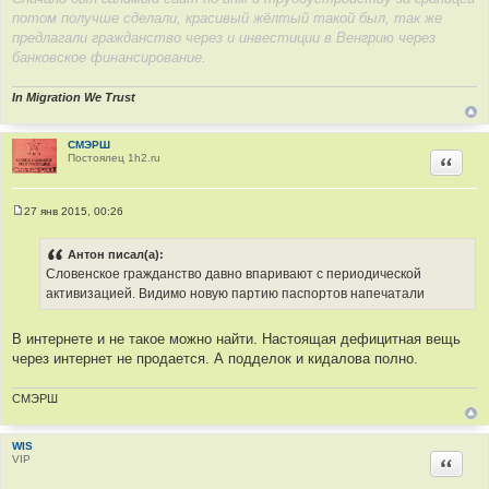
потом получше сделали, красивый жёлтый такой был, так же
предлагали гражданство через и инвестиции в Венгрию через
банковское финансирование.
In Migration We Trust
СМЭРШ
Постоялец 1h2.ru
Цитир
27 янв 2015, 00:26
С
о
о
Антон писал(а):
б
Словенское гражданство давно впаривают с периодической
щ
е
активизацией. Видимо новую партию паспортов напечатали
н
и
е
В интернете и не такое можно найти. Настоящая дефицитная вещь
через интернет не продается. А подделок и кидалова полно.
СМЭРШ
WIS
VIP
Цитир