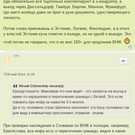
(где обязательно всё тщательно конспектируют в э-кондуите), а
выезд через Дюссельдорф, Гамбург, Берлин, Мюнхен, Франкфурт,
где никто вообще даже не брал в руки документа, удостоверяющего
личность.
Потом снова приезжаешь в Эстонию, Латвию, Финляндию, а в итоге
у властей Эстонии куча отметок о въезде, но ни одной о выезде. Это
чтоб потом не говорили, что я не жил 183+ для продления ВНЖ.
578
Цитир
08 май 2014, 11:28
С
о
о
Slovak Citizenship писал(а):
б
Ерунду пишете. Максимум что они видят - это запреты на въезд и
щ
е
какие-то нарушения и пересечения границы с Литвой. Это если
н
говорить про инфу за нажатие 3-х кнопок.
и
е
Да и то, половина стран Шенгена заполняет эту базу, половина так
для виду к компьютеру прислоняют, плавали - знаем.
При проверке нахождения в Словакии по ВНЖ в полиции, например,
Братислава, все инфа есть о пересечении границы, видно в какие