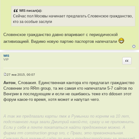
С
о
о
WIS писал(а):
б
Сейчас пол Москвы начинает предлагать Словенское гражданство,
щ
е
кто за особые заслуги
н
и
е
Словенское гражданство давно впаривают с периодической
активизацией. Видимо новую партию паспортов напечатали
WIS
VIP
Цитир
27 янв 2015, 00:07
С
о
Антон
, Словакия. Единственная кантора кто предлагал гражданство
о
Словении это RRm group, та же самая кто напечатали 5-7 сайтов по
б
щ
Венгрии в последующем и если не ошибаюсь теже кто ddosил этот
е
форум какое-то время, хотя может и напутал чего.
н
и
е
А так же предлагали карты пмж в Румынии по корням на 10 лет,
подставного лица звали Дмитрий какой-то, сразу и не припомнить.
Если у себя в почте покататься найти предложение можно. А
фирма rrm construction group sro, с Праги, это превоночальная.
Сначало был галимый сайт по внж и трудоустройству за границей