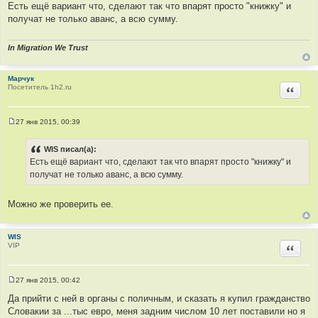
о
Есть ещё вариант что, сделают так что впарят просто "книжку" и
о
получат не только аванс, а всю сумму.
б
щ
е
н
In Migration We Trust
и
е
Марчук
Посетитель 1h2.ru
Цитир
27 янв 2015, 00:39
С
о
о
WIS писал(а):
б
Есть ещё вариант что, сделают так что впарят просто "книжку" и
щ
е
получат не только аванс, а всю сумму.
н
и
е
Можно же проверить ее.
WIS
VIP
Цитир
27 янв 2015, 00:42
С
о
Да прийти с ней в органы с поличным, и сказать я купил гражданство
о
Словакии за ...тыс евро, меня задним числом 10 лет поставили но я
б