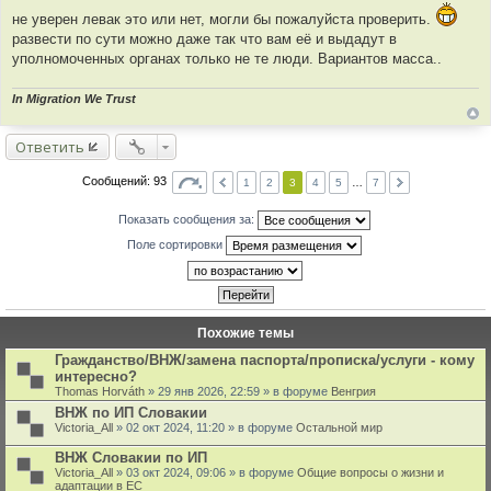
щ
не уверен левак это или нет, могли бы пожалуйста проверить.
е
н
развести по сути можно даже так что вам её и выдадут в
и
уполномоченных органах только не те люди. Вариантов масса..
е
In Migration We Trust
Ответить
Сообщений: 93
1
2
3
4
5
…
7
Показать сообщения за:
Поле сортировки
Похожие темы
Гражданство/ВНЖ/замена паспорта/прописка/услуги - кому
интересно?
Thomas Horváth
» 29 янв 2026, 22:59 » в форуме
Венгрия
ВНЖ по ИП Словакии
Victoria_All
» 02 окт 2024, 11:20 » в форуме
Остальной мир
ВНЖ Словакии по ИП
Victoria_All
» 03 окт 2024, 09:06 » в форуме
Общие вопросы о жизни и
адаптации в ЕС