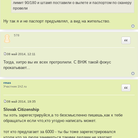
лимит 90/180 и штамп поставили о вылете и паспортом по сканеру
и
е
провели
Ну так я и не паспорт предъявлял, а вид на жительство.
578
Цитир
08 май 2014, 12:11
С
о
Тогда, хитро вы их всех протролили. С ВНЖ такой фокус
о
прокатывает...
б
щ
е
н
rmas
и
Участник 1h2.ru
е
Цитир
08 май 2014, 19:35
С
о
Slovak Citizenship
о
ты хоть зарегестрируйся,а то безсмысленно пишешь,как к тебе
б
щ
обращаться если что,кто угодно написать может.
е
н
и
тот кто предлагает за 6000 - ты бы тоже зарегестрировался
е
чтоли,что за люди заниматься такими делами,не хватает