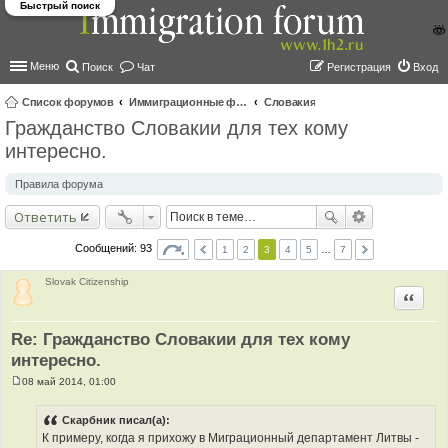
Быстрый поиск
Меню
Поиск
Чат
Регистрация
Вход
Список форумов
Иммиграционные форумы | Immigration forums
Словакия
Гражданство Словакии для тех кому
ои
интересно.
ск
Правила форума
Ответить
Сообщений: 93
1
2
3
4
5
…
7
Slovak Citizenship
Цитир
Re: Гражданство Словакии для тех кому
интересно.
08 май 2014, 01:00
С
о
о
Скарбник писал(а):
б
К примеру, когда я прихожу в Миграционный департамент Литвы -
щ