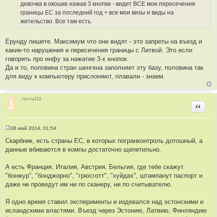
е
девочка в окошке нажав 3 кнопки - видит ВСЕ мои пересечения
н
границы ЕС за последний год + все мои визы и виды на
и
е
жительство. Все там есть.
Ерунду пишете. Максимум что они видят - это запреты на въезд и
какие-то нарушения и пересечения границы с Литвой. Это если
говорить про инфу за нажатие 3-х кнопок.
Да и то, половина стран шенгена заполняет эту базу, половина так
для виду к компьютеру прислоняют, плавали - знаем.
гость111
Цитир
08 май 2014, 01:54
С
о
Скарбник, есть страны ЕС, в которых погранконтроль дотошный, а
о
данные вбиваются в компы достаточно щепетильно.
б
щ
е
А есть Франция, Италия, Австрия, Бельгия, где тебе скажут
н
и
"бонжур", "бонджорно", "грюсготт", "хуйдах", штампанут паспорт и
е
даже не проведут им ни по сканеру, ни по считывателю.
Я одно время ставил эксперименты и издевался над эстонскими и
исландскими властями. Въезд через Эстонию, Латвию, Финляндию