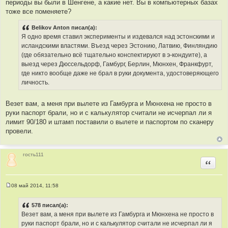
периоды вы были в Шенгене, а какие нет. Вы в компьютерных базах
тоже все поменяете?
Belikov Anton писал(а):
Я одно время ставил эксперименты и издевался над эстонскими и
исландскими властями. Въезд через Эстонию, Латвию, Финляндию
(где обязательно всё тщательно конспектируют в э-кондуите), а
выезд через Дюссельдорф, Гамбург, Берлин, Мюнхен, Франкфурт,
где никто вообще даже не брал в руки документа, удостоверяющего
личность.
Везет вам, а меня при вылете из Гамбурга и Мюнхена не просто в
руки паспорт брали, но и с калькулятор считали не исчерпал ли я
лимит 90/180 и штамп поставили о вылете и паспортом по сканеру
провели.
гость111
Цитир
08 май 2014, 11:58
С
о
о
578 писал(а):
б
Везет вам, а меня при вылете из Гамбурга и Мюнхена не просто в
щ
е
руки паспорт брали, но и с калькулятор считали не исчерпал ли я
н