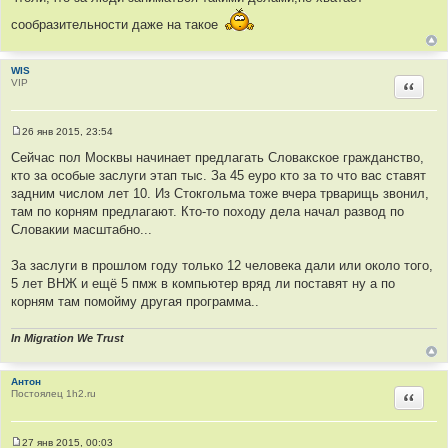
сообразительности даже на такое
WIS
VIP
Цитир
26 янв 2015, 23:54
С
о
Сейчас пол Москвы начинает предлагать Словакское гражданство,
о
кто за особые заслуги этап тыс. За 45 еуро кто за то что вас ставят
б
щ
задним числом лет 10. Из Стокгольма тоже вчера трварищь звонил,
е
там по корням предлагают. Кто-то походу дела начал развод по
н
и
Словакии масштабно...
е
За заслуги в прошлом году только 12 человека дали или около того,
5 лет ВНЖ и ещё 5 пмж в компьютер вряд ли поставят ну а по
корням там помойму другая программа..
In Migration We Trust
Антон
Постоялец 1h2.ru
Цитир
27 янв 2015, 00:03