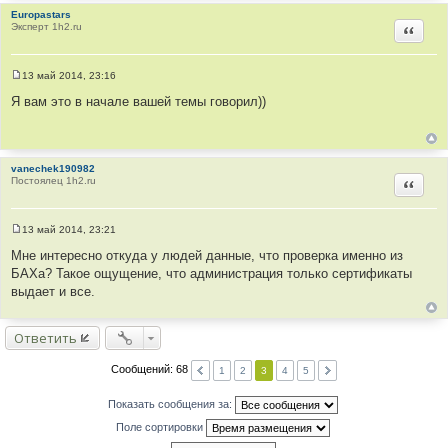
н
Europastars
и
Эксперт 1h2.ru
е
Цитир
13 май 2014, 23:16
С
о
Я вам это в начале вашей темы говорил))
о
б
щ
е
н
vanechek190982
и
Постоялец 1h2.ru
е
Цитир
13 май 2014, 23:21
С
о
Мне интересно откуда у людей данные, что проверка именно из
о
БАХа? Такое ощущение, что администрация только сертификаты
б
щ
выдает и все.
е
н
и
Ответить
е
Сообщений: 68
1
2
3
4
5
Показать сообщения за:
Поле сортировки