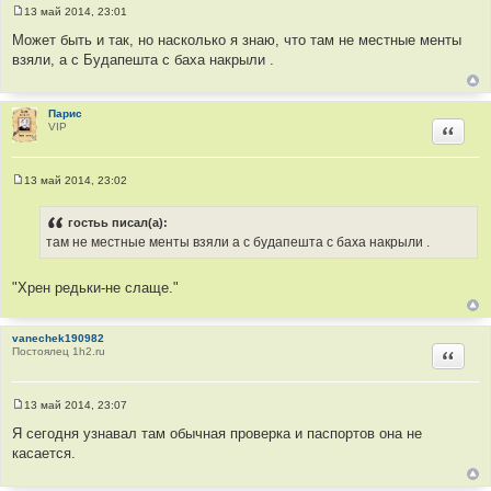
13 май 2014, 23:01
С
о
Может быть и так, но насколько я знаю, что там не местные менты
о
взяли, а с Будапешта с баха накрыли .
б
щ
е
н
и
Парис
е
VIP
Цитир
13 май 2014, 23:02
С
о
о
гостьь писал(а):
б
там не местные менты взяли а с будапешта с баха накрыли .
щ
е
н
и
"Хрен редьки-не слаще."
е
vanechek190982
Постоялец 1h2.ru
Цитир
13 май 2014, 23:07
С
о
Я сегодня узнавал там обычная проверка и паспортов она не
о
касается.
б
щ
е