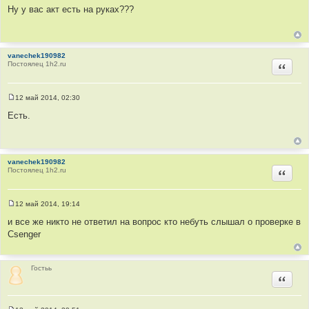
о
Ну у вас акт есть на руках???
о
б
щ
е
н
vanechek190982
и
Постоялец 1h2.ru
е
Цитир
12 май 2014, 02:30
С
о
Есть.
о
б
щ
е
н
vanechek190982
и
Постоялец 1h2.ru
е
Цитир
12 май 2014, 19:14
С
о
и все же никто не ответил на вопрос кто небуть слышал о проверке в
о
Csenger
б
щ
е
н
и
Гостьь
е
Цитир