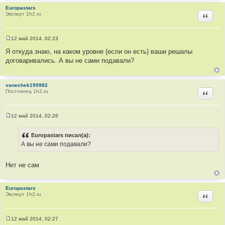
Europastars
Эксперт 1h2.ru
Цитир
12 май 2014, 02:23
С
о
Я откуда знаю, на каком уровне (если он есть) ваши решалы
о
договаривались. А вы не сами подавали?
б
щ
е
н
vanechek190982
и
Постоялец 1h2.ru
е
Цитир
12 май 2014, 02:26
С
о
о
Europastars писал(а):
б
А вы не сами подавали?
щ
е
н
и
Нет не сам
е
Europastars
Эксперт 1h2.ru
Цитир
12 май 2014, 02:27
С