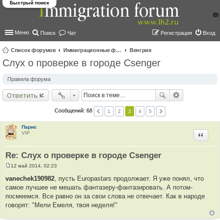
Быстрый поиск
Меню
Поиск
Чат
Регистрация
Вход
Список форумов
Иммиграционные форумы | Immigration forums
Венгрия
Слух о проверке в городе Csenger
ои
ск
Правила форума
Ответить
Сообщений: 68
1
2
3
4
5
Парис
VIP
Цитир
Re: Слух о проверке в городе Csenger
12 май 2014, 02:23
С
о
vanechek190982
, пусть Europastars продолжает. Я уже понял, что
о
самое лучшее не мешать фантазеру-фантазировать. А потом-
б
щ
посмеемся. Все равно он за свои слова не отвечает. Как в народе
е
говорят: "Мели Емеля, твоя неделя!"
н
и
е