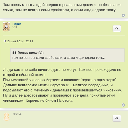
о
Там очень много людей подано с реальными доками, но без знания
о
языка, там не венгры сами сработали, а сами люди сдали точку.
б
щ
е
н
и
Парис
е
VIP
Цитир
13 май 2014, 22:29
С
о
о
Гостьь писал(а):
б
там не венгры сами сработали, а сами люди сдали точку.
щ
е
н
и
Люди сами по себе ничего сдать не могут. Там все происходило по
е
старой и обычной схеме.
Принимающий чиновник борзеет и начинает "жрать в одну харю".
Дальше венгерские менты берут за ж... мелкого посредника, и
подсылают его с мечеными деньгами к провинившемуся чиновнику.
Ну и далее арестовывают и проверяют все дела принятые этим
чиновником. Короче, не бином Ньютона.
гостьь
Цитир