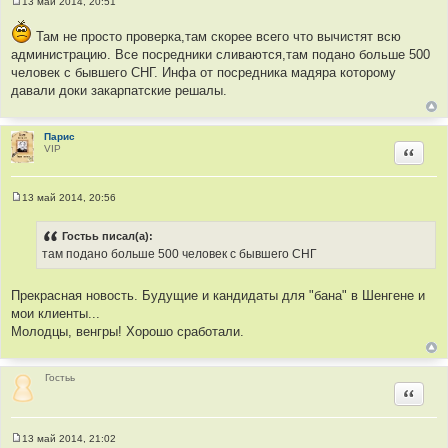
13 май 2014, 20:51
С
о
о
Там не просто проверка,там скорее всего что вычистят всю
б
администрацию. Все посредники сливаются,там подано больше 500
щ
человек с бывшего СНГ. Инфа от посредника мадяра которому
е
н
давали доки закарпатские решалы.
и
е
Парис
VIP
Цитир
13 май 2014, 20:56
С
о
о
Гостьь писал(а):
б
там подано больше 500 человек с бывшего СНГ
щ
е
н
и
Прекрасная новость. Будущие и кандидаты для "бана" в Шенгене и
е
мои клиенты...
Молодцы, венгры! Хорошо сработали.
Гостьь
Цитир
13 май 2014, 21:02
С