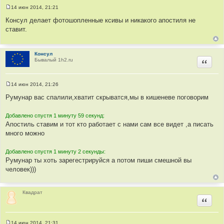
14 июн 2014, 21:21
С
о
Консул делает фотошопленные ксивы и никакого апостиля не
о
ставит.
б
щ
е
н
и
Консул
е
Бывалый 1h2.ru
Цитир
14 июн 2014, 21:26
С
о
Румунар вас спалили,хватит скрыватся,мы в кишеневе поговорим
о
б
щ
Добавлено спустя 1 минуту 59 секунд:
е
Апостиль ставим и тот кто работает с нами сам все видет ,а писать
н
и
много можно
е
Добавлено спустя 1 минуту 2 секунды:
Румунар ты хоть зарегестрируйся а потом пиши смешной вы
человек)))
Квадрат
Цитир
14 июн 2014, 21:31