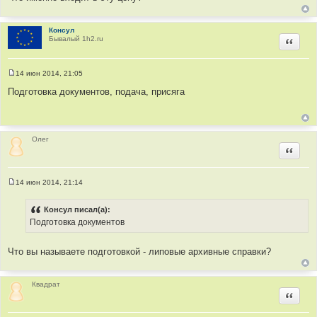
е
Консул
Бывалый 1h2.ru
Цитир
14 июн 2014, 21:05
С
о
Подготовка документов, подача, присяга
о
б
щ
е
н
и
Олег
е
Цитир
14 июн 2014, 21:14
С
о
о
Консул писал(а):
б
Подготовка документов
щ
е
н
и
Что вы называете подготовкой - липовые архивные справки?
е
Квадрат
Цитир