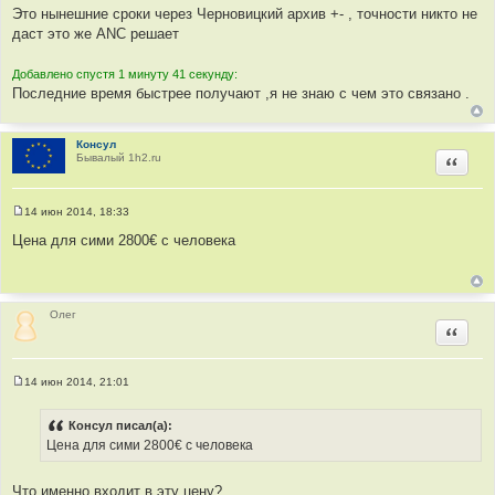
о
Это нынешние сроки через Черновицкий архив +- , точности никто не
о
даст это же ANC решает
б
щ
е
Добавлено спустя 1 минуту 41 секунду:
н
и
Последние время быстрее получают ,я не знаю с чем это связано .
е
Консул
Бывалый 1h2.ru
Цитир
14 июн 2014, 18:33
С
о
Цена для сими 2800€ с человека
о
б
щ
е
н
и
Олег
е
Цитир
14 июн 2014, 21:01
С
о
о
Консул писал(а):
б
Цена для сими 2800€ с человека
щ
е
н
и
Что именно входит в эту цену?