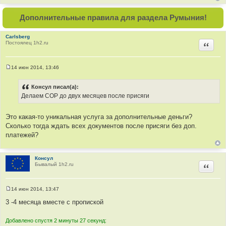
е
н
и
Дополнительные правила для раздела Румыния!
е
Carlsberg
Постоялец 1h2.ru
Цитир
14 июн 2014, 13:46
С
о
о
Консул писал(а):
б
Делаем СОР до двух месяцев после присяги
щ
е
н
и
Это какая-то уникальная услуга за дополнительные деньги?
е
Сколько тогда ждать всех документов после присяги без доп.
платежей?
Консул
Бывалый 1h2.ru
Цитир
14 июн 2014, 13:47
С
о
3 -4 месяца вместе с пропиской
о
б
щ
Добавлено спустя 2 минуты 27 секунд:
е