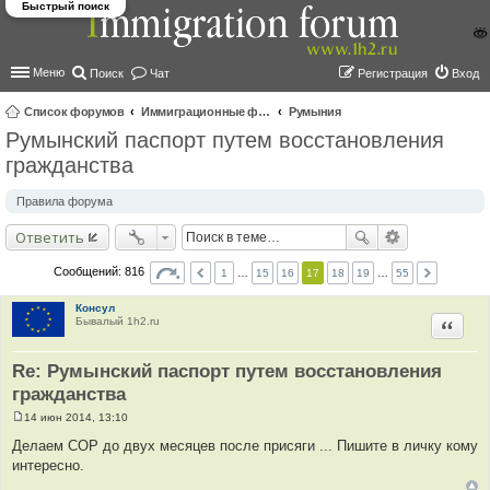
Быстрый поиск
Меню
Поиск
Чат
Регистрация
Вход
Список форумов
Иммиграционные форумы | Immigration forums
Румыния
Румынский паспорт путем восстановления
ои
гражданства
ск
Правила форума
Ответить
Сообщений: 816
1
…
15
16
17
18
19
…
55
Консул
Бывалый 1h2.ru
Цитир
Re: Румынский паспорт путем восстановления
гражданства
14 июн 2014, 13:10
С
о
Делаем СОР до двух месяцев после присяги ... Пишите в личку кому
о
интересно.
б
щ