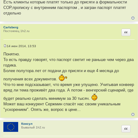
Есть клиенты которые платят только до присяги а формальности
н
и
СОР,прописку с внутренним паспортом , и загран паспорт платят
е
отдельно
Carlsberg
Постоялец 1h2.ru
Цитир
14 июн 2014, 13:53
С
о
Понятно.
о
То есть правду говорят, что паспорт светит не раньше чем через два
б
щ
годика.
е
Более полутора лет от подачи до присяги и еще 4 месяца до
н
и
получения всех документов.
е
Что-то мне подсказывает, что время уже упущено. Учитывая конвеер
вряд ли тема проживёт два года. А потом - венгерский сценарий, где
будет реально сделать минимум за 30 тысяч.
Может ваш конкурент Сержмин спасёт нас своим уникальным
"ускорением". Опять же, вопрос в цене...
Консул
Бывалый 1h2.ru
Цитир