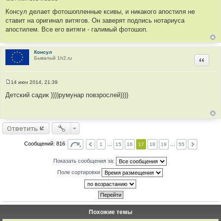
С
о
Консул делает фотошопленные ксивы, и никакого апостиля не
о
ставит на оригинал витягов. Он заверят подпись нотариуса
б
щ
апостилем. Все его витяги - галимый фотошоп.
е
н
и
е
Консул
Бывалый 1h2.ru
Цитир
14 июн 2014, 21:39
С
о
Детский садик ))))румунар повзрослей))))
о
б
щ
е
н
Ответить
и
е
Сообщений: 816
1
…
15
16
17
18
19
…
55
Показать сообщения за:
Поле сортировки
Похожие темы