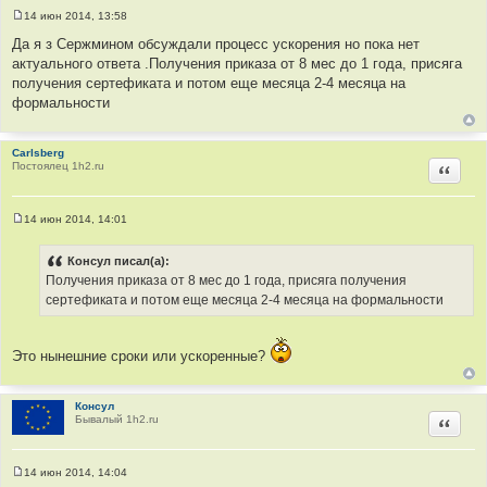
14 июн 2014, 13:58
С
о
Да я з Сержмином обсуждали процесс ускорения но пока нет
о
актуального ответа .Получения приказа от 8 мес до 1 года, присяга
б
щ
получения сертефиката и потом еще месяца 2-4 месяца на
е
формальности
н
и
е
Carlsberg
Постоялец 1h2.ru
Цитир
14 июн 2014, 14:01
С
о
о
Консул писал(а):
б
Получения приказа от 8 мес до 1 года, присяга получения
щ
е
сертефиката и потом еще месяца 2-4 месяца на формальности
н
и
е
Это нынешние сроки или ускоренные?
Консул
Бывалый 1h2.ru
Цитир
14 июн 2014, 14:04
С