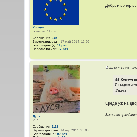
С
о
Добрый вечер вс
о
б
щ
е
н
и
Консул
е
Бывалый 1h2.ru
Сообщения:
345
Зарегистрирован:
17 май 2014, 12:26
Благодарил (а):
11 раз
Поблагодарили:
12 раз
Дуся
»
18 июн 20
С
о
о
Консул п
б
Я выдаю чел
щ
е
.Удачи
н
и
е
Среда уж на дво
Законное гражданс
Дуся
VIP
Сообщения:
1113
Зарегистрирован:
14 апр 2014, 21:00
Благодарил (а):
97 раз