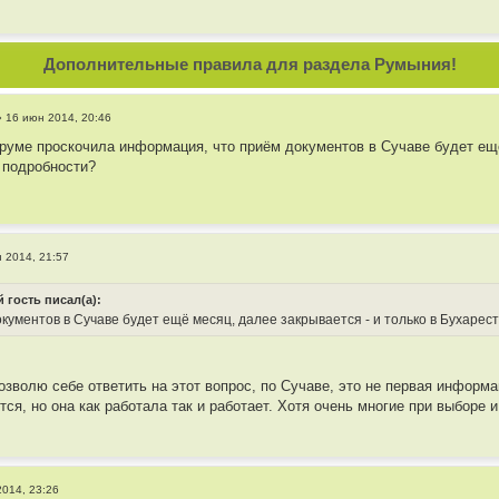
Дополнительные правила для раздела Румыния!
»
16 июн 2014, 20:46
уме проскочила информация, что приём документов в Сучаве будет ещё 
 подробности?
 2014, 21:57
 гость писал(а):
окументов в Сучаве будет ещё месяц, далее закрывается - и только в Бухарес
озволю себе ответить на этот вопрос, по Сучаве, это не первая информ
ся, но она как работала так и работает. Хотя очень многие при выборе 
2014, 23:26