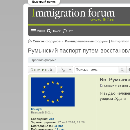
Быстрый поиск
Меню
Поиск
Чат
Список форумов
Иммиграционные форумы | Immigration
Румынский паспорт путем восстанов
Правила форума
Ответить
Re: Румынск
Консул
»
15 июн 
С
о
Я выдаю человек
о
увидем .Удачи
б
щ
е
Консул
н
Бывалый 1h2.ru
и
е
Сообщения:
345
Зарегистрирован:
17 май 2014, 12:26
Благодарил (а):
11 раз
Поблагодарили:
12 раз