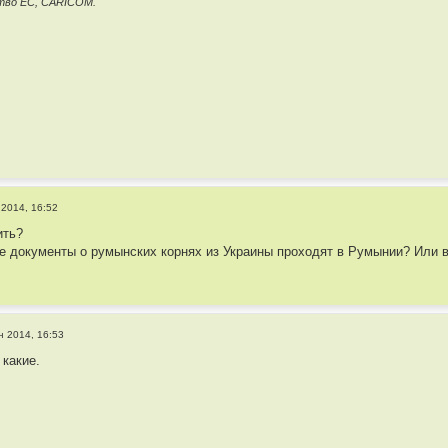
тво ЕС, CARICOM.
 2014, 16:52
ить?
документы о румынских корнях из Украины проходят в Румынии? Или в
н 2014, 16:53
 какие.