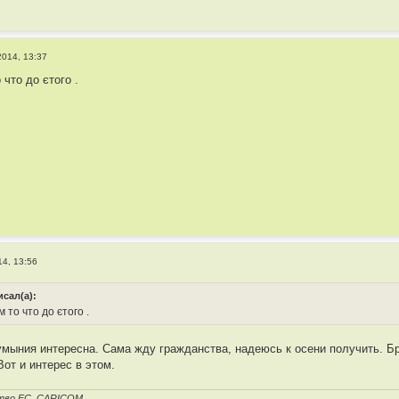
2014, 13:37
 что до єтого .
14, 13:56
исал(а):
 то что до єтого .
мыния интересна. Сама жду гражданства, надеюсь к осени получить. Б
Вот и интерес в этом.
тво ЕС, CARICOM.