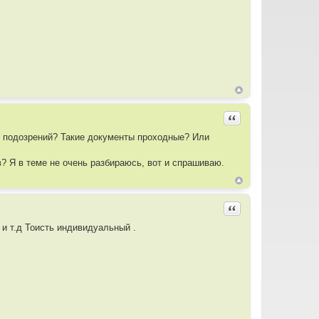
Цитировать
з подозрений? Такие документы проходные? Или
? Я в теме не очень разбираюсь, вот и спрашиваю.
Цитировать
 и т.д Тоисть индивидуальный .