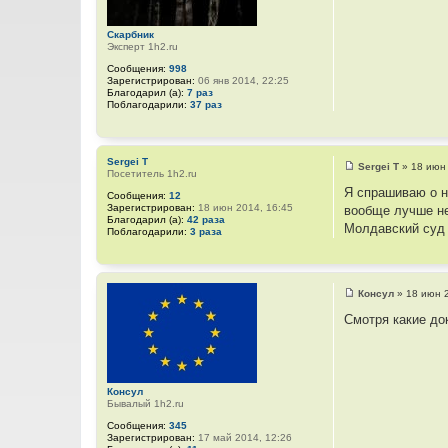
Скарбник
Эксперт 1h2.ru
Сообщения:
998
Зарегистрирован:
06 янв 2014, 22:25
Благодарил (а):
7 раз
Поблагодарили:
37 раз
Sergei T
Sergei T
»
18 июн
Посетитель 1h2.ru
С
о
Я спрашиваю о н
Сообщения:
12
о
Зарегистрирован:
18 июн 2014, 16:45
вообще лучше не
б
Благодарил (а):
42 раза
щ
Молдавский суд 
Поблагодарили:
3 раза
е
н
и
е
Консул
»
18 июн 
С
о
Смотря какие до
о
б
щ
е
н
и
Консул
е
Бывалый 1h2.ru
Сообщения:
345
Зарегистрирован:
17 май 2014, 12:26