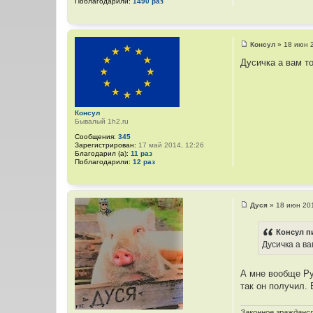
Поблагодарили:
1490 раз
Консул
»
18 июн 
С
о
Дусичка а вам то
о
б
щ
е
н
и
Консул
е
Бывалый 1h2.ru
Сообщения:
345
Зарегистрирован:
17 май 2014, 12:26
Благодарил (а):
11 раз
Поблагодарили:
12 раз
Дуся
»
18 июн 20
С
о
о
Консул п
б
Дусичка а вам
щ
е
н
и
А мне вообще Ру
е
так он получил. 
Законное гражданс