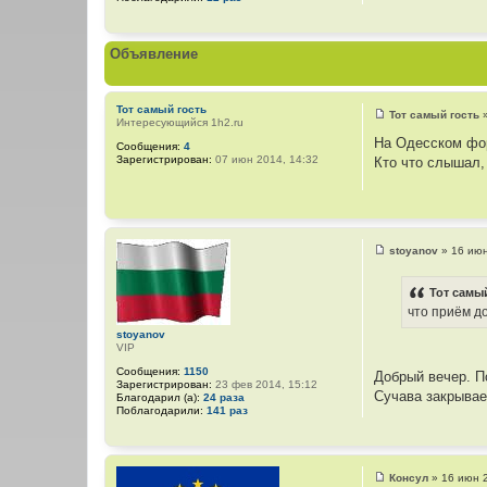
Объявление
Тот самый гость
Тот самый гость
Интересующийся 1h2.ru
С
о
На Одесском фор
Сообщения:
4
о
Зарегистрирован:
07 июн 2014, 14:32
Кто что слышал,
б
щ
е
н
и
е
stoyanov
»
16 июн
С
о
о
Тот самый
б
что приём д
щ
е
stoyanov
н
VIP
и
е
Сообщения:
1150
Добрый вечер. П
Зарегистрирован:
23 фев 2014, 15:12
Сучава закрывает
Благодарил (а):
24 раза
Поблагодарили:
141 раз
Консул
»
16 июн 