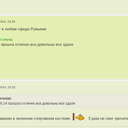
2014, 23:26
у в любом городе Румынии
5 секунд:
4 прошла отлично все довольны все здали
2014, 23:32
исал(а):
06.14 прошла отлично все довольны все здали
даванин в зеленном спортивном костюме.
3 раза не смог прочита