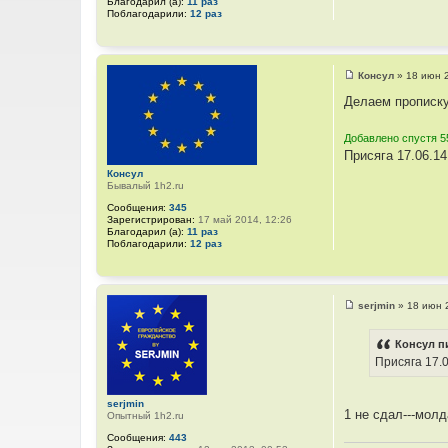
Благодарил (а):
11 раз
Поблагодарили:
12 раз
Консул
»
18 июн 
С
о
Делаем прописк
о
б
щ
Добавлено спустя 5
е
Присяга 17.06.1
н
и
Консул
е
Бывалый 1h2.ru
Сообщения:
345
Зарегистрирован:
17 май 2014, 12:26
Благодарил (а):
11 раз
Поблагодарили:
12 раз
serjmin
»
18 июн 
С
о
о
Консул п
б
Присяга 17.
щ
е
н
и
serjmin
е
1 не сдал---мол
Опытный 1h2.ru
Сообщения:
443