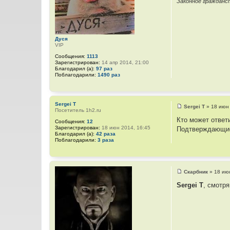
Законное гражданс
и
е
Дуся
VIP
Сообщения:
1113
Зарегистрирован:
14 апр 2014, 21:00
Благодарил (а):
97 раз
Поблагодарили:
1490 раз
Sergei T
Sergei T
»
18 июн
Посетитель 1h2.ru
С
о
Кто может ответ
Сообщения:
12
о
Зарегистрирован:
18 июн 2014, 16:45
Подтверждающие 
б
Благодарил (а):
42 раза
щ
Поблагодарили:
3 раза
е
н
и
е
Скарбник
»
18 ию
С
о
Sergei T
, смотря
о
б
щ
е
н
и
е