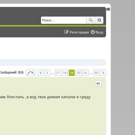
Регистрация
Вход
Сообщений: 816
1
…
17
18
19
20
21
…
55
Цитировать
им Апостиль ,а вод твои деяния rumunar в среду