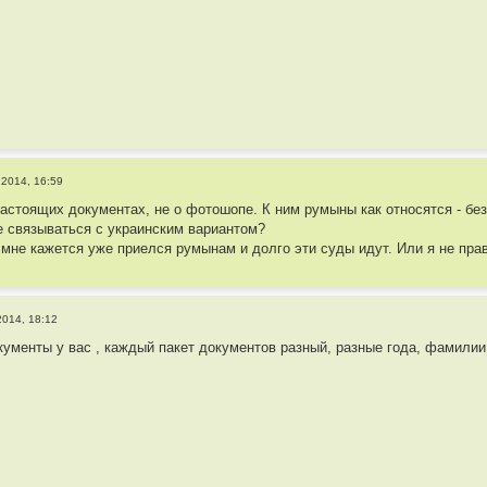
 2014, 16:59
астоящих документах, не о фотошопе. К ним румыны как относятся - бе
 связываться с украинским вариантом?
мне кажется уже приелся румынам и долго эти суды идут. Или я не прав
2014, 18:12
кументы у вас , каждый пакет документов разный, разные года, фамилии