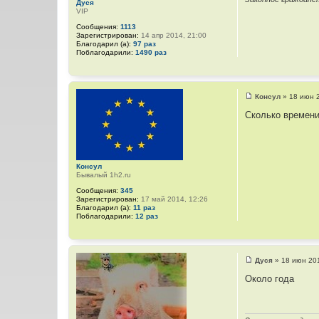
Дуся
VIP
Сообщения:
1113
Зарегистрирован:
14 апр 2014, 21:00
Благодарил (а):
97 раз
Поблагодарили:
1490 раз
Консул
»
18 июн 
С
о
Сколько времени
о
б
щ
е
н
и
Консул
е
Бывалый 1h2.ru
Сообщения:
345
Зарегистрирован:
17 май 2014, 12:26
Благодарил (а):
11 раз
Поблагодарили:
12 раз
Дуся
»
18 июн 20
С
о
Около года
о
б
щ
е
н