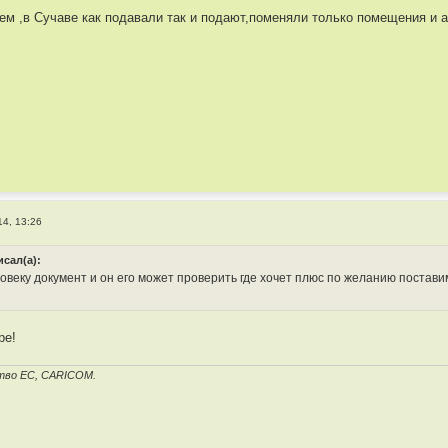
ем ,в Сучаве как подавали так и подают,поменяли только помещения и а
14, 13:26
исал(а):
овеку документ и он его может проверить где хочет плюс по желанию поставим
ре!
тво ЕС, CARICOM.