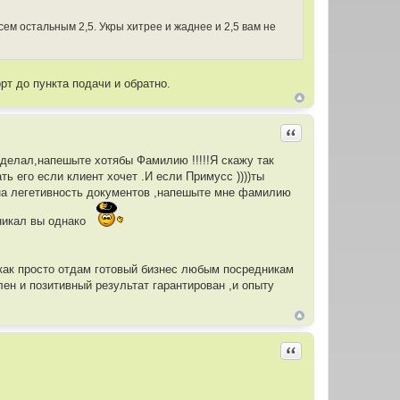
всем остальным 2,5. Укры хитрее и жаднее и 2,5 вам не
рт до пункта подачи и обратно.
Цитировать
 делал,напешыте хотябы Фамилию !!!!!Я скажу так
ь его если клиент хочет .И если Примусс ))))ты
на легетивность документов ,напешыте мне фамилию
уникал вы однако
 как просто отдам готовый бизнес любым посредникам
ен и позитивный результат гарантирован ,и опыту
Цитировать