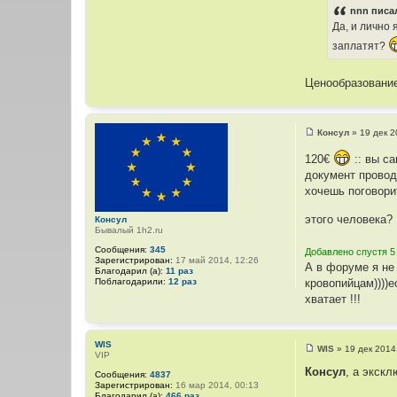
nnn писал
Да, и лично 
заплатят?
Ценообразование
Консул
»
19 дек 2
С
о
120€
:: вы с
о
б
документ провод
щ
хочешь поговори
е
н
и
этого человека? 
Консул
е
Бывалый 1h2.ru
Сообщения:
345
Добавлено спустя 5
Зарегистрирован:
17 май 2014, 12:26
А в форуме я не
Благодарил (а):
11 раз
Поблагодарили:
12 раз
кровопийцам))))
хватает !!!
WIS
WIS
»
19 дек 2014
VIP
С
о
Консул
, а экск
Сообщения:
4837
о
Зарегистрирован:
16 мар 2014, 00:13
б
Благодарил (а):
466 раз