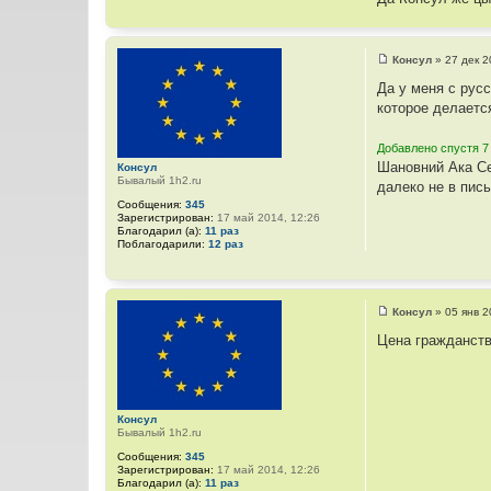
е
Консул
»
27 дек 2
С
о
Да у меня с рус
о
которое делается
б
щ
е
Добавлено спустя 7
н
и
Шановний Ака Се
Консул
е
Бывалый 1h2.ru
далеко не в пись
Сообщения:
345
Зарегистрирован:
17 май 2014, 12:26
Благодарил (а):
11 раз
Поблагодарили:
12 раз
Консул
»
05 янв 2
С
о
Цена гражданств
о
б
щ
е
н
и
Консул
е
Бывалый 1h2.ru
Сообщения:
345
Зарегистрирован:
17 май 2014, 12:26
Благодарил (а):
11 раз