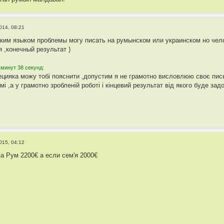
014, 08:21
ским языком проблемы могу писать на румынском или украинском но челов
 ,конечный результат )
 минут 38 секунд:
цияка можу тобі пояснити ,допустим я не грамотно висловлюю своє письм
мі ,а у грамотно зробленій роботі і кінцевий результат від якого буде зад
015, 04:12
а Рум 2200€ а если сем'я 2000€