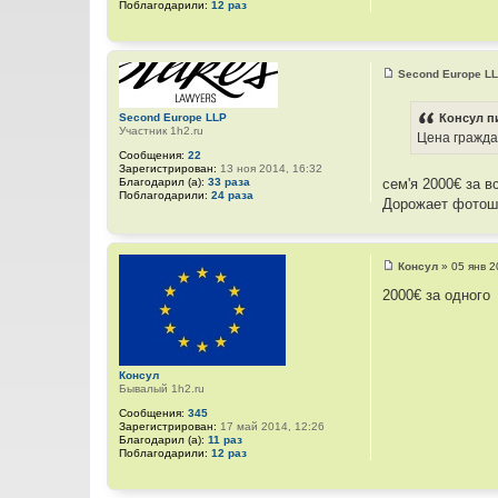
Поблагодарили:
12 раз
Second Europe L
С
о
о
Консул п
Second Europe LLP
б
Участник 1h2.ru
Цена гражда
щ
е
Сообщения:
22
н
Зарегистрирован:
13 ноя 2014, 16:32
и
сем'я 2000€ за в
Благодарил (а):
33 раза
е
Поблагодарили:
24 раза
Дорожает фотош
Консул
»
05 янв 2
С
о
2000€ за одного
о
б
щ
е
н
и
Консул
е
Бывалый 1h2.ru
Сообщения:
345
Зарегистрирован:
17 май 2014, 12:26
Благодарил (а):
11 раз
Поблагодарили:
12 раз