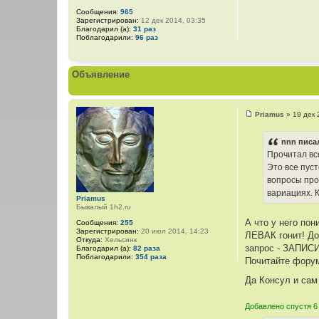
Сообщения:
965
Зарегистрирован:
12 дек 2014, 03:35
Благодарил (а):
31 раз
Поблагодарили:
96 раз
Объявление
Priamus
»
19 дек 
С
о
о
nnn писал
б
Прочитал вс
щ
е
Это все пус
н
вопросы про
и
е
вариациях. К
Priamus
Бывалый 1h2.ru
А что у него пон
Сообщения:
255
Зарегистрирован:
20 июл 2014, 14:23
ЛЕВАК гонит! До
Откуда:
Хельсинк
запрос - ЗАПИС
Благодарил (а):
82 раза
Поблагодарили:
354 раза
Почитайте форум
Да Консул и сам
Добавлено спустя 6