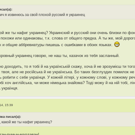
исал(а):
ич я извинюсь за свой плохой русский я украинец
кой же ты нафиг украинец? Украинский и русский они очень близки по фо
похожи или одинаковы, т.к. слова от общего предка. А ты же, мой дорого
к и общие аббревиатуры пишешь с ошибками в обоих языках.
кровный украинец говорю, не наш ты, казачок из тебя засланный.
но доходить, то я тобi й на українськiй скажу, хоча й не зрозумiєш ти того
 твоя, але не росiйська й не українська. Бо таких безглуздих помилок не
 робити с себе українця. У кожнiй лiтерi, у кожному словi, у кожному реч
обi хоч англiйська, чи може нiмецька знайома? Тодi можу й на нiй тобi, л
 українця.
14, 15:39
яка писал(а):
, какой же ты нафиг украинец?
ган-румын-малдаван!