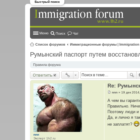
Быстрый поиск
Меню
Поиск
Чат
Список форумов
Иммиграционные форумы | Immigration
Румынский паспорт путем восстанов
Правила форума
Ответить
Re: Румынск
nnn
»
19 дек 2014
С
о
А чем вы гарант
о
Правильно. Ниче
б
щ
Поэтому люди и 
е
Да, и лично я та
н
и
не заплатят?
е
nnn
Эксперт 1h2.ru