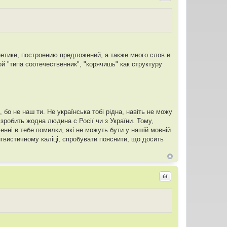
нетике, построению предложений, а также много слов и
й "типа соотечественник", "корячишь" как структуру
, бо не наш ти. Не українська тобi рiдна, навiть не можу
 зробить жодна людина с Росiї чи з України. Тому,
еннi в тебе помилки, якi не можуть бути у нашiй мовнiй
iнгвистичному каліці, спробувати пояснити, що досить
Цитировать