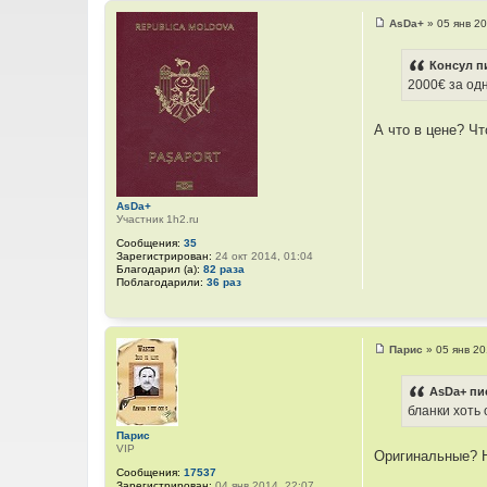
AsDa+
»
05 янв 20
С
о
о
Консул п
б
2000€ за од
щ
е
н
и
А что в цене? Ч
е
AsDa+
Участник 1h2.ru
Сообщения:
35
Зарегистрирован:
24 окт 2014, 01:04
Благодарил (а):
82 раза
Поблагодарили:
36 раз
Парис
»
05 янв 20
С
о
о
AsDa+ пи
б
бланки хоть
щ
е
Парис
н
VIP
и
Оригинальные? Н
е
Сообщения:
17537
Зарегистрирован:
04 янв 2014, 22:07