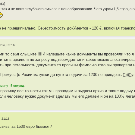
(а):
я так и не понял глубокого смысла в ценообразовании. Чего украм 1,5 евро, а 
 не принципиально. Себестоимость докУментов - 120 €, включая транспо
014, 05:16
ами то себя слышите !!!!И напешыте какие документы вы проверяли что я
ится в архиве и по запросу подтверждается и также можно апостилироват
ть про легальность документа то пропиши фамилию кого вы проверяли 
Примусс )с Росии матушки до пункта подачи за 120€ не приедешь )))))))
 минут 5 секунд:
 пропишу все тонкости как мы проводим и выдаем архив и также подачу
если человеку нужно документ зделать мы его делаем и он на 100% легал
, 21:18
люзивы за 1500 евро бывают?