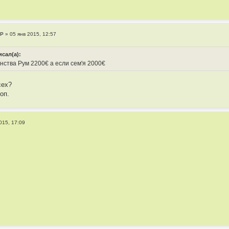
LP
»
05 янв 2015, 12:57
исал(а):
нства Рум 2200€ а если сем'я 2000€
сех?
оп.
015, 17:09