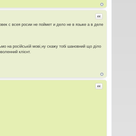
Цитировать
ек с всея росии не поймет и дело не в языке а в деле
о на російській мові,ну скажу тобі шановний що діло
оволенний клієнт.
Цитировать