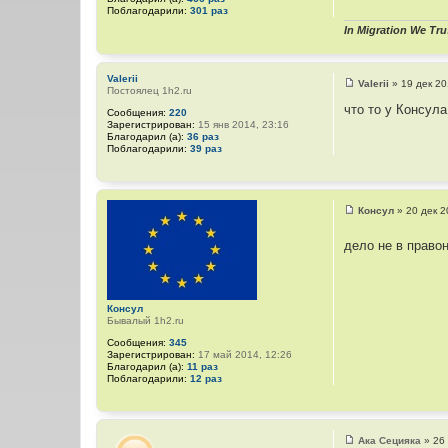
щ
Поблагодарили:
301 раз
е
н
In Migration We Tru
и
е
Valerii
Valerii
»
19 дек 20
Постоялец 1h2.ru
С
о
что то у Консула
Сообщения:
220
о
Зарегистрирован:
15 янв 2014, 23:16
б
Благодарил (а):
36 раз
щ
Поблагодарили:
39 раз
е
н
и
е
Консул
»
20 дек 2
С
о
дело не в право
о
б
щ
е
н
и
Консул
е
Бывалый 1h2.ru
Сообщения:
345
Зарегистрирован:
17 май 2014, 12:26
Благодарил (а):
11 раз
Поблагодарили:
12 раз
Ака Сецияка
»
26