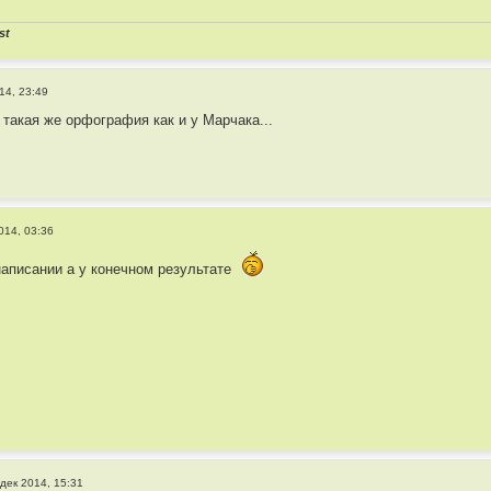
st
14, 23:49
 такая же орфография как и у Марчака...
014, 03:36
написании а у конечном результате
 дек 2014, 15:31