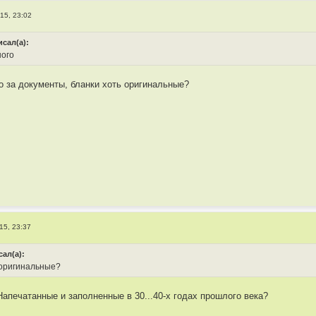
15, 23:02
исал(а):
ного
то за документы, бланки хоть оригинальные?
15, 23:37
сал(а):
 оригинальные?
апечатанные и заполненные в 30...40-х годах прошлого века?