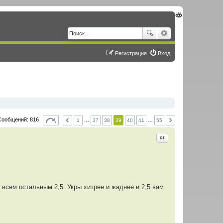
Регистрация
Вход
Сообщений: 816
1
…
37
38
39
40
41
…
55
Цитировать
а всем остальным 2,5. Укры хитрее и жаднее и 2,5 вам