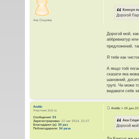
С
о
о
Консул п
б
Дорогой Пар
щ
е
Ака Сецияка
н
и
е
Дорогой мой, ка
аббревиатур или 
предложений, та
Я тебе как чисто
А якщо тобi пога
сказати яка мова
шановний, досить
групi. Чи може т
видавати себе за
And&r
And&r
»
26 дек 20
Участник 1h2.ru
С
о
Сообщения:
53
о
Ака Сеци
Зарегистрирован:
22 авг 2014, 22:27
б
Благодарил (а):
30 раз
Дорогой мой
щ
Поблагодарили:
34 раза
е
н
и
Да Консул же цы