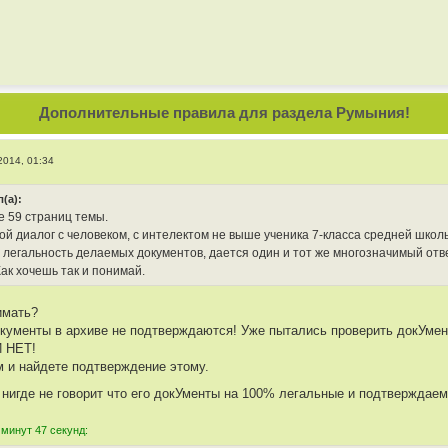
Дополнительные правила для раздела Румыния!
2014, 01:34
(а):
е 59 страниц темы.
той диалог с человеком, с интелектом не выше ученика 7-класса средней школ
 легальность делаемых документов, дается один и тот же многозначимый отве
ак хочешь так и понимай.
имать?
кументы в архиве не подтверждаются! Уже пытались проверить докУмент
И НЕТ!
 и найдете подтверждение этому.
 нигде не говорит что его докУменты на 100% легальные и подтвержда
 минут 47 секунд: