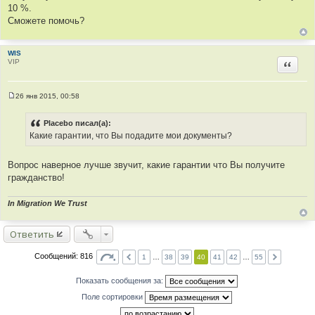
щ
10 %.
е
Сможете помочь?
н
и
е
WIS
VIP
Цитир
26 янв 2015, 00:58
С
о
о
Placebo писал(а):
б
Какие гарантии, что Вы подадите мои документы?
щ
е
н
и
Вопрос наверное лучше звучит, какие гарантии что Вы получите
е
гражданство!
In Migration We Trust
Ответить
Сообщений: 816
1
…
38
39
40
41
42
…
55
Показать сообщения за:
Поле сортировки