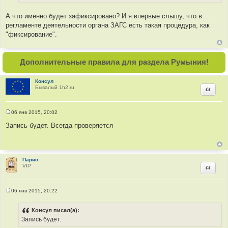
е
н
и
А что именно будет зафиксировано? И я впервые слышу, что в
е
регламенте деятельности органа ЗАГС есть такая процедура, как
"фиксирование".
Дополнительные правила для раздела Румыния!
Консул
Бывалый 1h2.ru
Цитир
06 янв 2015, 20:02
С
о
Запись будет. Всегда проверяется
о
б
щ
е
н
и
Парис
е
VIP
Цитир
06 янв 2015, 20:22
С
о
о
Консул писал(а):
б
Запись будет.
щ
е