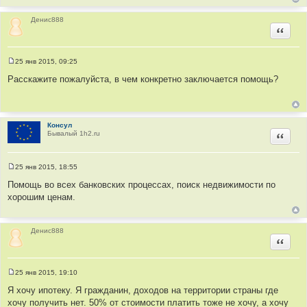
е
н
и
Денис888
е
Цитир
25 янв 2015, 09:25
С
о
Расскажите пожалуйста, в чем конкретно заключается помощь?
о
б
щ
е
н
и
Консул
е
Бывалый 1h2.ru
Цитир
25 янв 2015, 18:55
С
о
Помощь во всех банковских процессах, поиск недвижимости по
о
хорошим ценам.
б
щ
е
н
и
Денис888
е
Цитир
25 янв 2015, 19:10
С
о
Я хочу ипотеку. Я гражданин, доходов на территории страны где
о
хочу получить нет. 50% от стоимости платить тоже не хочу, а хочу
б