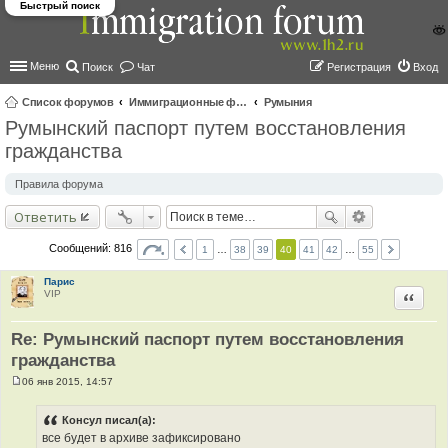
Быстрый поиск
Меню
Поиск
Чат
Регистрация
Вход
Список форумов
Иммиграционные форумы | Immigration forums
Румыния
Румынский паспорт путем восстановления
ои
гражданства
ск
Правила форума
Ответить
Сообщений: 816
1
…
38
39
40
41
42
…
55
Парис
VIP
Цитир
Re: Румынский паспорт путем восстановления
гражданства
06 янв 2015, 14:57
С
о
о
Консул писал(а):
б
все будет в архиве зафиксировано
щ