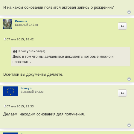
н
и
И на каком основании появится актовая запись о рождении?
е
Priamus
Бывалый 1h2.ru
Цитир
07 янв 2015, 18:42
С
о
о
Консул писал(а):
б
Дело в том что
мы делаем все документы
которые можно и
щ
е
проверить
н
и
е
Все-таки вы документы делаете.
Консул
Бывалый 1h2.ru
Цитир
07 янв 2015, 22:33
С
о
Делаем: находим основания для получения.
о
б
щ
е
н