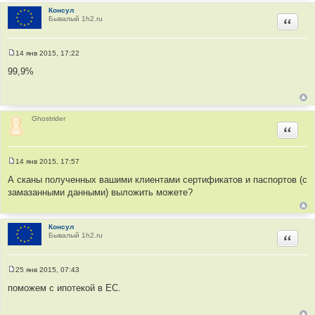
н
и
Консул
е
Бывалый 1h2.ru
Цитир
14 янв 2015, 17:22
С
о
99,9%
о
б
щ
е
н
и
Ghostrider
е
Цитир
14 янв 2015, 17:57
С
о
А сканы полученных вашими клиентами сертификатов и паспортов (с
о
замазанными данными) выложить можете?
б
щ
е
н
и
Консул
е
Бывалый 1h2.ru
Цитир
25 янв 2015, 07:43
С
о
поможем с ипотекой в ЕС.
о
б
щ