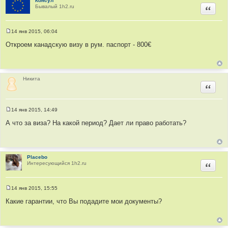
и
Консул
е
Бывалый 1h2.ru
Цитир
14 янв 2015, 06:04
С
о
Откроем канадскую визу в рум. паспорт - 800€
о
б
щ
е
н
и
Никита
е
Цитир
14 янв 2015, 14:49
С
о
А что за виза? На какой период? Дает ли право работать?
о
б
щ
е
н
и
Placebo
е
Интересующийся 1h2.ru
Цитир
14 янв 2015, 15:55
С
о
Какие гарантии, что Вы подадите мои документы?
о
б
щ
е