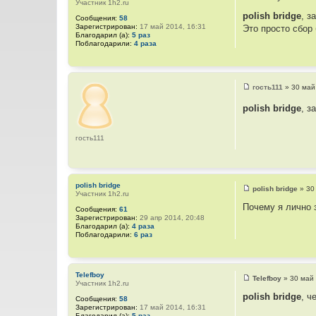
Участник 1h2.ru
С
о
polish bridge
, з
Сообщения:
58
о
Зарегистрирован:
17 май 2014, 16:31
Это просто сбор 
б
Благодарил (а):
5 раз
щ
Поблагодарили:
4 раза
е
н
и
е
гость111
»
30 май
С
о
polish bridge
, з
о
б
щ
е
гость111
н
и
е
polish bridge
polish bridge
»
30
Участник 1h2.ru
С
о
Почему я лично 
Сообщения:
61
о
Зарегистрирован:
29 апр 2014, 20:48
б
Благодарил (а):
4 раза
щ
Поблагодарили:
6 раз
е
н
и
е
Telefboy
Telefboy
»
30 май 
Участник 1h2.ru
С
о
polish bridge
, ч
Сообщения:
58
о
Зарегистрирован:
17 май 2014, 16:31
б
Благодарил (а):
5 раз