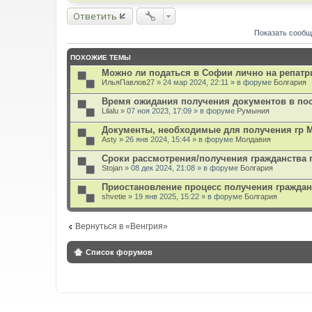
е
Ответить
Показать сообщ
ПОХОЖИЕ ТЕМЫ
Можно ли податься в Софии лично на репат
ИльяПавлов27
» 24 мар 2024, 22:11 » в форуме
Болгария
Время ожидания получения документов в по
Lilalu
» 07 ноя 2023, 17:09 » в форуме
Румыния
Документы, необходимые для получения гр 
Asty
» 26 янв 2024, 15:44 » в форуме
Молдавия
Сроки рассмотрения/получения гражданства 
Stojan
» 08 дек 2024, 21:08 » в форуме
Болгария
Приостановление процесс получения граждан
shvetie
» 19 янв 2025, 15:22 » в форуме
Болгария
Вернуться в «Венгрия»
Список форумов