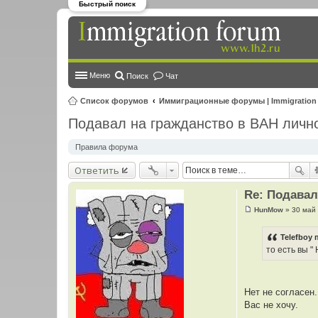
Быстрый поиск
Меню
Поиск
Чат
Список форумов
Иммиграционные форумы | Immigration
Подавал на гражданство в BAH личн
Правила форума
Ответить
Re: Подавал
HunMow
»
30 май 
С
о
о
Telefboy 
б
то есть вы 
щ
е
н
и
е
Нет не согласен
Вас не хочу.