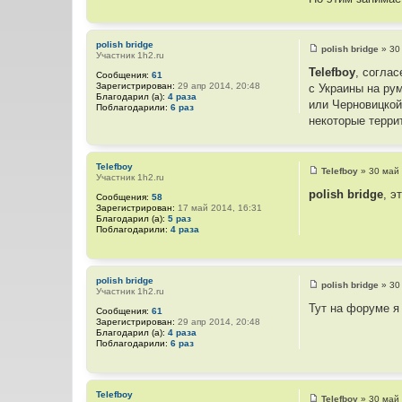
е
polish bridge
polish bridge
»
30
Участник 1h2.ru
С
о
Telefboy
, согла
Сообщения:
61
о
Зарегистрирован:
29 апр 2014, 20:48
с Украины на ру
б
Благодарил (а):
4 раза
щ
или Черновицкой 
Поблагодарили:
6 раз
е
некоторые терри
н
и
е
Telefboy
Telefboy
»
30 май 
Участник 1h2.ru
С
о
polish bridge
, э
Сообщения:
58
о
Зарегистрирован:
17 май 2014, 16:31
б
Благодарил (а):
5 раз
щ
Поблагодарили:
4 раза
е
н
и
е
polish bridge
polish bridge
»
30
Участник 1h2.ru
С
о
Тут на форуме я
Сообщения:
61
о
Зарегистрирован:
29 апр 2014, 20:48
б
Благодарил (а):
4 раза
щ
Поблагодарили:
6 раз
е
н
и
е
Telefboy
Telefboy
»
30 май 