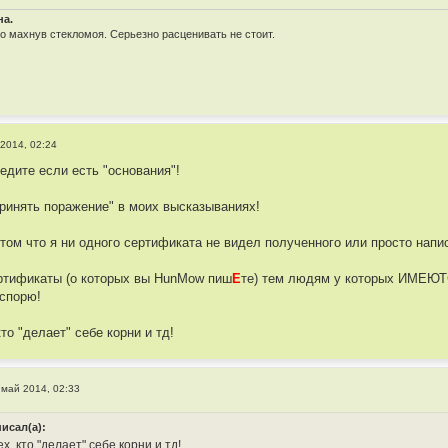
на.
 махнув стекломоя. Серьезно расценивать не стоит.
2014, 02:24
бедите если есть "основания"!
принять поражение" в моих высказываниях!
 том что я ни одного сертификата не видел полученного или просто напи
ртификаты (о которых вы HunMow пиш
E
те) тем людям у которых ИМЕЮТ
 спорю!
кто "делает" себе корни и тд!
 май 2014, 02:33
писал(а):
ех, кто "делает" себе корни и тд!