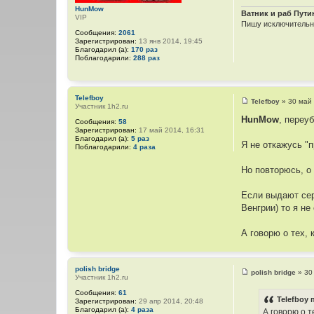
HunMow
Ватник и раб Пути
VIP
Пишу исключительно
Сообщения:
2061
Зарегистрирован:
13 янв 2014, 19:45
Благодарил (а):
170 раз
Поблагодарили:
288 раз
Telefboy
Telefboy
»
30 май 
Участник 1h2.ru
С
о
HunMow
, переу
Сообщения:
58
о
Зарегистрирован:
17 май 2014, 16:31
б
Благодарил (а):
5 раз
щ
Я не откажусь "
Поблагодарили:
4 раза
е
н
и
Но повторюсь, о
е
Если выдают се
Венгрии) то я не
А говорю о тех, 
polish bridge
polish bridge
»
30
Участник 1h2.ru
С
о
Сообщения:
61
о
Telefboy 
Зарегистрирован:
29 апр 2014, 20:48
б
Благодарил (а):
4 раза
А говорю о т
щ