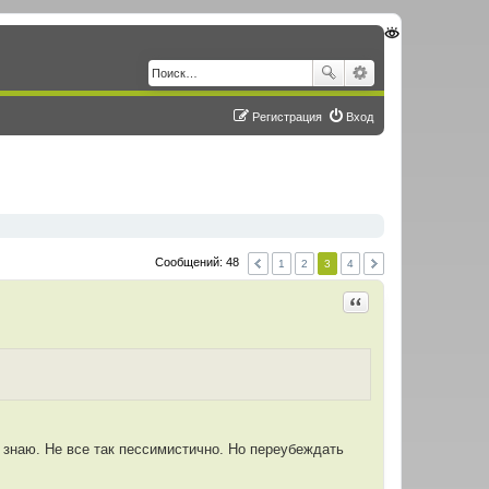
Регистрация
Вход
Сообщений: 48
1
2
3
4
Цитировать
 знаю. Не все так пессимистично. Но переубеждать