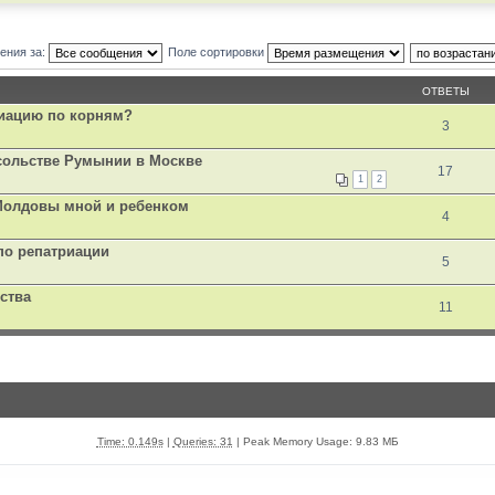
ения за:
Поле сортировки
ОТВЕТЫ
риацию по корням?
3
сольстве Румынии в Москве
17
1
2
Молдовы мной и ребенком
4
по репатриации
5
ства
11
Time: 0.149s
|
Queries: 31
| Peak Memory Usage: 9.83 МБ