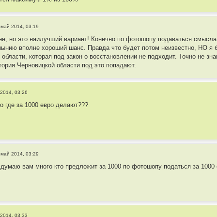
 май 2014, 03:19
сен, но это наилучший вариант! Конечно по фотошопу подаваться смысла 
мынию вполне хороший шанс. Правда что будет потом неизвестно, НО я 
области, которая под закон о восстановлении не подходит. Точно не зна
тория Черновицкой области под это попадают.
2014, 03:26
то где за 1000 евро делают???
 май 2014, 03:29
 думаю вам много кто предложит за 1000 по фотошопу податься за 1000 
2014, 03:33