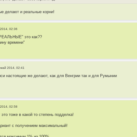
ые делают и реальные корни!
2014, 02:36
 РЕАЛЬНЫЕ" это как??
ину времени"
 май 2014, 02:41
иси настоящие же делают, как для Венгрии так и для Румынии
2014, 02:58
у это тоже в какой то степень подделка!
ариант с получением максимальный!
ется максимум 1% из 100%