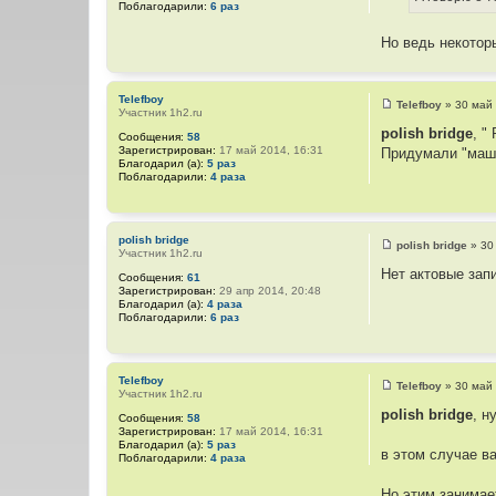
Поблагодарили:
6 раз
е
н
и
Но ведь некотор
е
Telefboy
Telefboy
»
30 май 
Участник 1h2.ru
С
о
polish bridge
, "
Сообщения:
58
о
Зарегистрирован:
17 май 2014, 16:31
Придумали "маш
б
Благодарил (а):
5 раз
щ
Поблагодарили:
4 раза
е
н
и
е
polish bridge
polish bridge
»
30
Участник 1h2.ru
С
о
Нет актовые зап
Сообщения:
61
о
Зарегистрирован:
29 апр 2014, 20:48
б
Благодарил (а):
4 раза
щ
Поблагодарили:
6 раз
е
н
и
е
Telefboy
Telefboy
»
30 май 
Участник 1h2.ru
С
о
polish bridge
, н
Сообщения:
58
о
Зарегистрирован:
17 май 2014, 16:31
б
Благодарил (а):
5 раз
щ
в этом случае в
Поблагодарили:
4 раза
е
н
и
Но этим занима