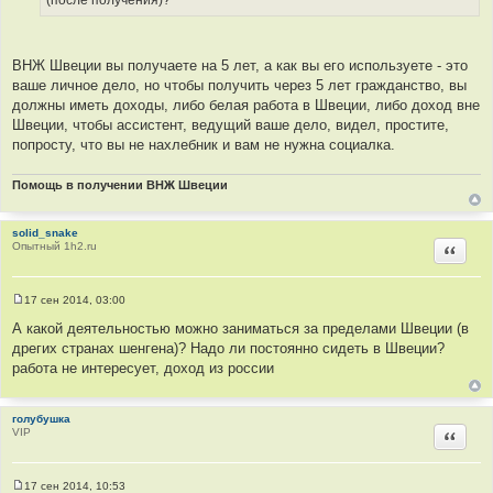
ВНЖ Швеции вы получаете на 5 лет, а как вы его используете - это
ваше личное дело, но чтобы получить через 5 лет гражданство, вы
должны иметь доходы, либо белая работа в Швеции, либо доход вне
Швеции, чтобы ассистент, ведущий ваше дело, видел, простите,
попросту, что вы не нахлебник и вам не нужна социалка.
Помощь в получении ВНЖ Швеции
solid_snake
Опытный 1h2.ru
Цитир
17 сен 2014, 03:00
С
о
А какой деятельностью можно заниматься за пределами Швеции (в
о
дрегих странах шенгена)? Надо ли постоянно сидеть в Швеции?
б
щ
работа не интересует, доход из россии
е
н
и
е
голубушка
VIP
Цитир
17 сен 2014, 10:53