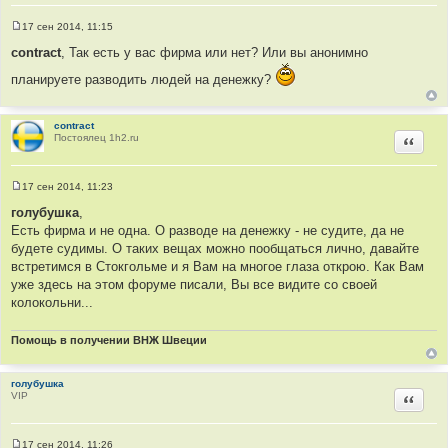
17 сен 2014, 11:15
С
о
contract
, Так есть у вас фирма или нет? Или вы анонимно
о
б
планируете разводить людей на денежку?
щ
е
н
и
contract
е
Постоялец 1h2.ru
Цитир
17 сен 2014, 11:23
С
о
голубушка
,
о
Есть фирма и не одна. О разводе на денежку - не судите, да не
б
щ
будете судимы. О таких вещах можно пообщаться лично, давайте
е
встретимся в Стокгольме и я Вам на многое глаза открою. Как Вам
н
и
уже здесь на этом форуме писали, Вы все видите со своей
е
колокольни...
Помощь в получении ВНЖ Швеции
голубушка
VIP
Цитир
17 сен 2014, 11:26