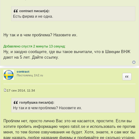
С
о
о
contract писал(а):
б
Есть фирма и не одна.
щ
е
н
и
е
Ну так и в чем проблема? Назовите их.
Добавлено спустя 2 минуты 13 секунд:
Ну, и заодно сообщите, где вы такое вычитали, что в Швеции ВНЖ
дают на 5 лет. Дайте ссылку.
contract
Постоялец 1h2.ru
Цитир
17 сен 2014, 11:34
С
о
о
голубушка писал(а):
б
Ну так и в чем проблема? Назовите их.
щ
е
н
и
Проблем нет, просто лично Вас это не касается, простите. Если вы
е
хотите пробить информацию через ratsit.se и использовать ее против
меня, то тем более озвучивания не будет. Хотя, знаете, я сам мог бы
вам назвать любое название фирмы и пробивайте ее сколько угодно.