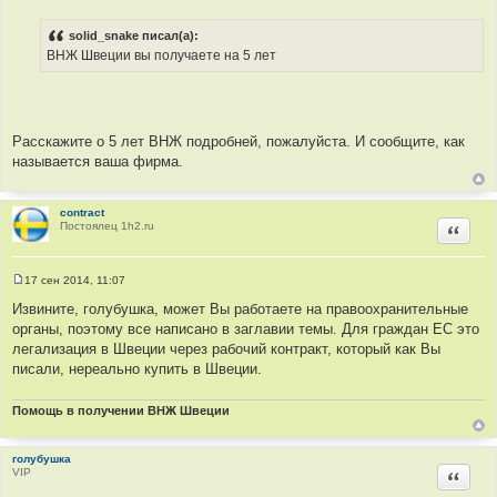
С
о
о
solid_snake писал(а):
б
ВНЖ Швеции вы получаете на 5 лет
щ
е
н
и
е
Расскажите о 5 лет ВНЖ подробней, пожалуйста. И сообщите, как
называется ваша фирма.
contract
Постоялец 1h2.ru
Цитир
17 сен 2014, 11:07
С
о
Извините, голубушка, может Вы работаете на правоохранительные
о
органы, поэтому все написано в заглавии темы. Для граждан ЕС это
б
щ
легализация в Швеции через рабочий контракт, который как Вы
е
писали, нереально купить в Швеции.
н
и
е
Помощь в получении ВНЖ Швеции
голубушка
VIP
Цитир