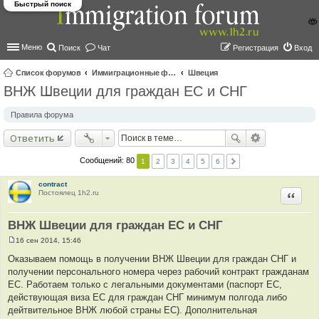
Быстрый поиск
Меню
Поиск
Чат
Регистрация
Вход
Список форумов
Иммиграционные форумы | Immigration forums
Швеция
ВНЖ Швеции для граждан ЕС и СНГ
ои
ск
Правила форума
Ответить
Сообщений: 80
1
2
3
4
5
6
contract
Постоялец 1h2.ru
Цитир
ВНЖ Швеции для граждан ЕС и СНГ
16 сен 2014, 15:46
С
о
Оказываем помощь в получении ВНЖ Швеции для граждан СНГ и
о
получении персонального номера через рабочий контракт гражданам
б
щ
ЕС. Работаем только с легальными документами (паспорт ЕС,
е
действующая виза ЕС для граждан СНГ минимум полгода либо
н
и
дейтвительное ВНЖ любой страны ЕС). Дополнительная
е