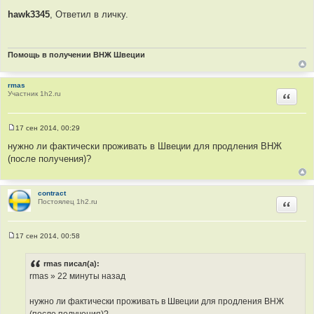
С
о
hawk3345
, Ответил в личку.
о
б
щ
е
н
Помощь в получении ВНЖ Швеции
и
е
rmas
Участник 1h2.ru
Цитир
17 сен 2014, 00:29
С
о
нужно ли фактически проживать в Швеции для продления ВНЖ
о
(после получения)?
б
щ
е
н
и
contract
е
Постоялец 1h2.ru
Цитир
17 сен 2014, 00:58
С
о
о
rmas писал(а):
б
rmas » 22 минуты назад
щ
е
н
нужно ли фактически проживать в Швеции для продления ВНЖ
и
е
(после получения)?