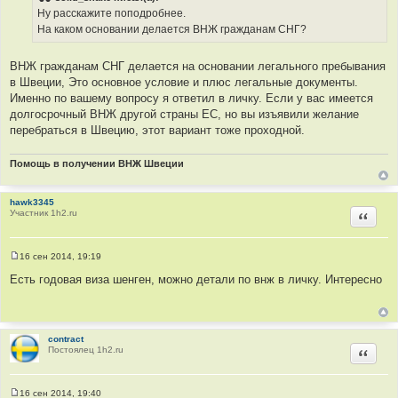
б
Ну расскажите поподробнее.
щ
е
На каком основании делается ВНЖ гражданам СНГ?
н
и
е
ВНЖ гражданам СНГ делается на основании легального пребывания
в Швеции, Это основное условие и плюс легальные документы.
Именно по вашему вопросу я ответил в личку. Если у вас имеется
долгосрочный ВНЖ другой страны ЕС, но вы изъявили желание
перебраться в Швецию, этот вариант тоже проходной.
Помощь в получении ВНЖ Швеции
hawk3345
Участник 1h2.ru
Цитир
16 сен 2014, 19:19
С
о
Есть годовая виза шенген, можно детали по внж в личку. Интересно
о
б
щ
е
н
и
contract
е
Постоялец 1h2.ru
Цитир
16 сен 2014, 19:40