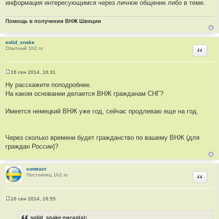
информация интересующимся через личное общение либо в теме.
Помощь в получении ВНЖ Швеции
solid_snake
Опытный 1h2.ru
Цитир
16 сен 2014, 16:31
С
о
Ну расскажите поподробнее.
о
На каком основании делается ВНЖ гражданам СНГ?
б
щ
е
Имеется немецкий ВНЖ уже год, сейчас продлеваю еще на год.
н
и
е
Через сколько времени будет гражданство по вашему ВНЖ (для
граждан России)?
contract
Постоялец 1h2.ru
Цитир
16 сен 2014, 16:55
С
о
о
solid_snake писал(а):