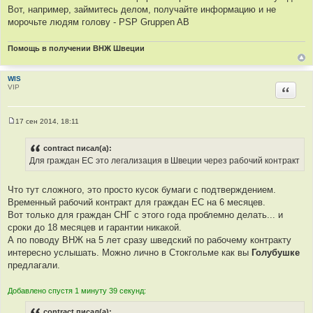
Вот, например, займитесь делом, получайте информацию и не
морочьте людям голову - PSP Gruppen AB
Помощь в получении ВНЖ Швеции
WIS
VIP
Цитир
17 сен 2014, 18:11
С
о
о
contract писал(а):
б
Для граждан ЕС это легализация в Швеции через рабочий контракт
щ
е
н
и
Что тут сложного, это просто кусок бумаги с подтверждением.
е
Временный рабочий контракт для граждан ЕС на 6 месяцев.
Вот только для граждан СНГ с этого года проблемно делать... и
сроки до 18 месяцев и гарантии никакой.
А по поводу ВНЖ на 5 лет сразу шведский по рабочему контракту
интересно услышать. Можно лично в Стокгольме как вы
Голубушке
предлагали.
Добавлено спустя 1 минуту 39 секунд:
contract писал(а):